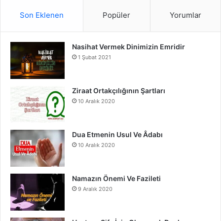
S
c
u
s
Son Eklenen
Popüler
Yorumlar
e
T
t
Nasihat Vermek Dinimizin Emridir
b
u
a
1 Şubat 2021
o
b
g
o
e
r
Ziraat Ortakçılığının Şartları
10 Aralık 2020
k
a
m
Dua Etmenin Usul Ve Âdabı
10 Aralık 2020
Namazın Önemi Ve Fazileti
9 Aralık 2020