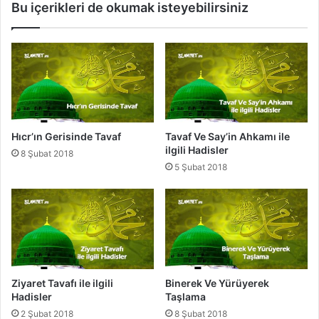
Bu içerikleri de okumak isteyebilirsiniz
H
n
a
d
d
e
i
T
s
a
l
v
e
a
r
f
Hıcr’ın Gerisinde Tavaf
Tavaf Ve Say’in Ahkamı ile
ilgili Hadisler
8 Şubat 2018
5 Şubat 2018
Ziyaret Tavafı ile ilgili
Binerek Ve Yürüyerek
Hadisler
Taşlama
2 Şubat 2018
8 Şubat 2018