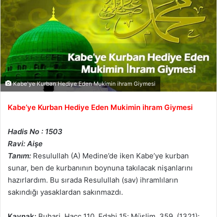
Kabe'ye Kurban Hediye Eden Mukimin ihram Giymesi
Kabe’ye Kurban Hediye Eden Mukimin ihram Giymesi
Hadis No : 1503
Ravi: Aişe
Tanım:
Resulullah (A) Medine’de iken Kabe’ye kurban
sunar, ben de kurbanının boynuna takılacak nişanlarını
hazırlardım. Bu sırada Resulullah (sav) ihramlıların
sakındığı yasaklardan sakınmazdı.
Kaynak:
Buhari, Hacc 110, Edahi 15; Müslim, 359, (1321);