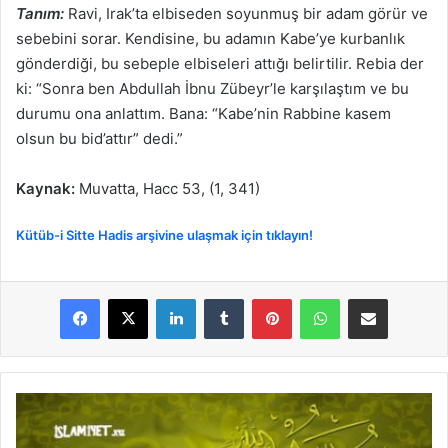
Tanım:
Ravi, Irak’ta elbiseden soyunmuş bir adam görür ve
sebebini sorar. Kendisine, bu adamın Kabe’ye kurbanlık
gönderdiği, bu sebeple elbiseleri attığı belirtilir. Rebia der
ki: “Sonra ben Abdullah İbnu Zübeyr’le karşılaştım ve bu
durumu ona anlattım. Bana: “Kabe’nin Rabbine kasem
olsun bu bid’attır” dedi.”
Kaynak:
Muvatta, Hacc 53, (1, 341)
Kütüb-i Sitte Hadis arşivine ulaşmak için tıklayın!
LinkedIn
Tumblr
Pinterest
WhatsApp
E-Posta ile paylaş
K
u
r