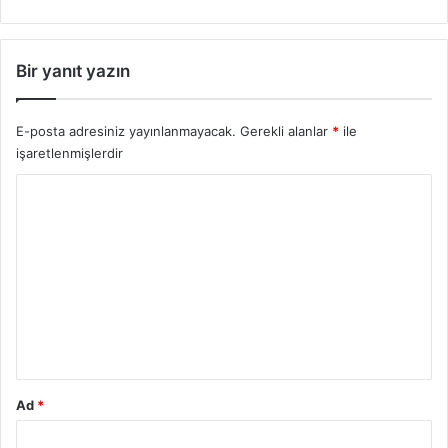
Bir yanıt yazın
E-posta adresiniz yayınlanmayacak.
Gerekli alanlar
*
ile
işaretlenmişlerdir
Y
o
r
u
m
*
Ad
*