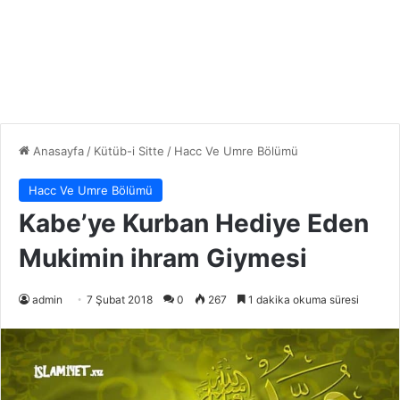
Anasayfa
/
Kütüb-i Sitte
/
Hacc Ve Umre Bölümü
Hacc Ve Umre Bölümü
Kabe’ye Kurban Hediye Eden
Mukimin ihram Giymesi
admin
7 Şubat 2018
0
267
1 dakika okuma süresi