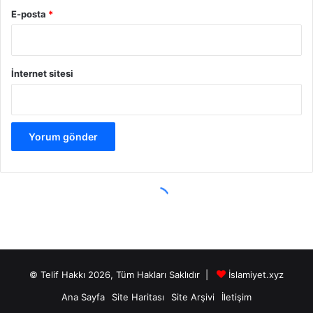
© Telif Hakkı 2026, Tüm Hakları Saklıdır |
İslamiyet.xyz
Ana Sayfa
Site Haritası
Site Arşivi
İletişim