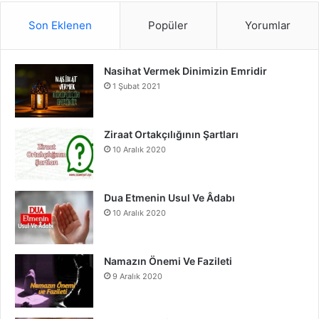
S
c
u
s
Son Eklenen
Popüler
Yorumlar
e
T
t
Nasihat Vermek Dinimizin Emridir
b
u
a
1 Şubat 2021
o
b
g
o
e
r
Ziraat Ortakçılığının Şartları
10 Aralık 2020
k
a
m
Dua Etmenin Usul Ve Âdabı
10 Aralık 2020
Namazın Önemi Ve Fazileti
9 Aralık 2020