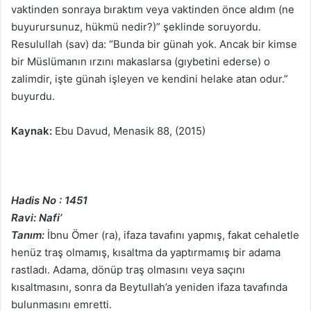
vaktinden sonraya bıraktım veya vaktinden önce aldım (ne
buyurursunuz, hükmü nedir?)” şeklinde soruyordu.
Resulullah (sav) da: “Bunda bir günah yok. Ancak bir kimse
bir Müslümanın ırzını makaslarsa (gıybetini ederse) o
zalimdir, işte günah işleyen ve kendini helake atan odur.”
buyurdu.
Kaynak:
Ebu Davud, Menasik 88, (2015)
Hadis No : 1451
Ravi: Nafi’
Tanım:
İbnu Ömer (ra), ifaza tavafını yapmış, fakat cehaletle
henüz traş olmamış, kısaltma da yaptırmamış bir adama
rastladı. Adama, dönüp traş olmasını veya saçını
kısaltmasını, sonra da Beytullah’a yeniden ifaza tavafında
bulunmasını emretti.