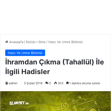
Anasayfa
/
Kütüb-i Sitte
/
Hacc Ve Umre Bölümü
Hacc Ve Umre Bölümü
İhramdan Çıkma (Tahallül) İle
İlgili Hadisler
admin
5 Şubat 2018
0
302
1 dakika okuma süresi