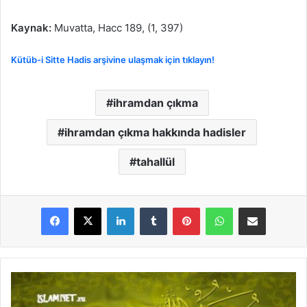
Kaynak:
Muvatta, Hacc 189, (1, 397)
Kütüb-i Sitte Hadis arşivine ulaşmak için tıklayın!
ihramdan çıkma
ihramdan çıkma hakkında hadisler
tahallül
LinkedIn
Tumblr
Pinterest
WhatsApp
E-Posta ile paylaş
İ
h