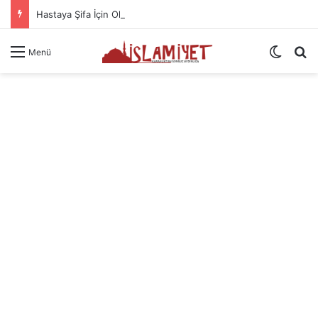
Hastaya Şifa İçin Okunacak Dualar
Dış gö
A
Menü