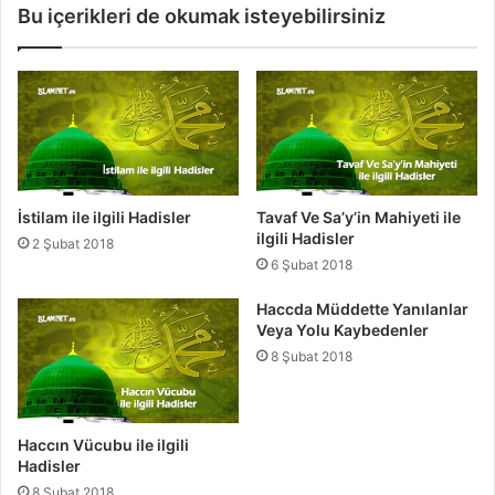
Bu içerikleri de okumak isteyebilirsiniz
i
a
l
r
i
ı
H
İ
a
l
d
e
i
İ
s
l
l
g
İstilam ile ilgili Hadisler
Tavaf Ve Sa’y’in Mahiyeti ile
e
i
ilgili Hadisler
2 Şubat 2018
r
l
6 Şubat 2018
i
H
Haccda Müddette Yanılanlar
a
Veya Yolu Kaybedenler
d
8 Şubat 2018
i
s
l
e
Haccın Vücubu ile ilgili
r
Hadisler
8 Şubat 2018