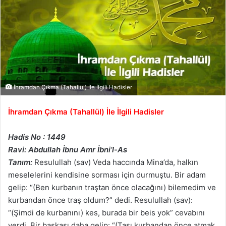
İhramdan Çıkma (Tahallül) İle İlgili Hadisler
İhramdan Çıkma (Tahallül) İle İlgili Hadisler
Hadis No : 1449
Ravi: Abdullah İbnu Amr İbni’l-As
Tanım:
Resulullah (sav) Veda haccında Mina’da, halkın
meselelerini kendisine sorması için durmuştu. Bir adam
gelip: “(Ben kurbanın traştan önce olacağını) bilemedim ve
kurbandan önce traş oldum?” dedi. Resulullah (sav):
“(Şimdi de kurbanını) kes, burada bir beis yok” cevabını
verdi. Bir başkası daha gelip: “(Taşı kurbandan önce atmak