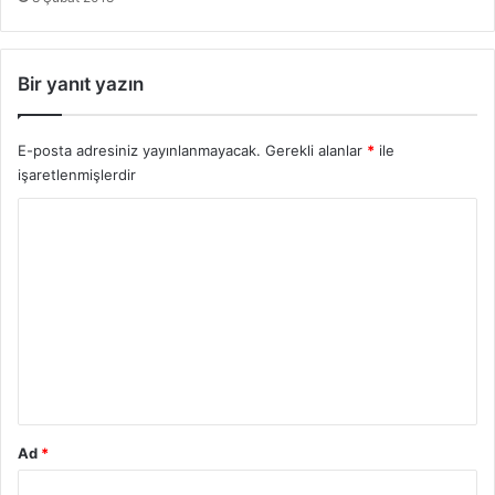
Bir yanıt yazın
E-posta adresiniz yayınlanmayacak.
Gerekli alanlar
*
ile
işaretlenmişlerdir
Y
o
r
u
m
*
Ad
*