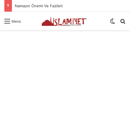
Namazın Önemi Ve Fazileti
Dış gö
A
Menü