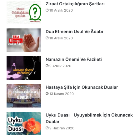
o
e
r
Ziraat Ortakçılığının Şartları
10 Aralık 2020
k
a
m
Dua Etmenin Usul Ve Âdabı
10 Aralık 2020
Namazın Önemi Ve Fazileti
9 Aralık 2020
Hastaya Şifa İçin Okunacak Dualar
13 Kasım 2020
Uyku Duası – Uyuyabilmek İçin Okunacak
Dualar
9 Haziran 2020