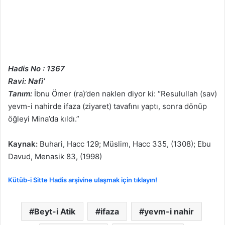
Hadis No : 1367
Ravi: Nafi’
Tanım:
İbnu Ömer (ra)’den naklen diyor ki: “Resulullah (sav)
yevm-i nahirde ifaza (ziyaret) tavafını yaptı, sonra dönüp
öğleyi Mina’da kıldı.”
Kaynak:
Buhari, Hacc 129; Müslim, Hacc 335, (1308); Ebu
Davud, Menasik 83, (1998)
Kütüb-i Sitte Hadis arşivine ulaşmak için tıklayın!
Beyt-i Atik
ifaza
yevm-i nahir