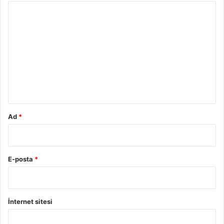
Y
o
r
u
m
*
Ad
*
E-posta
*
İnternet sitesi