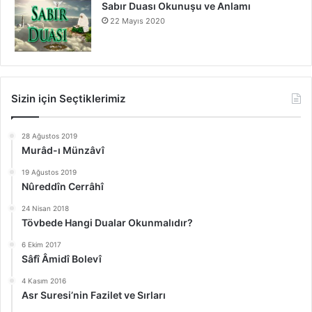
Sabır Duası Okunuşu ve Anlamı
22 Mayıs 2020
Sizin için Seçtiklerimiz
28 Ağustos 2019
Murâd-ı Münzâvî
19 Ağustos 2019
Nûreddîn Cerrâhî
24 Nisan 2018
Tövbede Hangi Dualar Okunmalıdır?
6 Ekim 2017
Sâfî Âmidî Bolevî
4 Kasım 2016
Asr Suresi’nin Fazilet ve Sırları