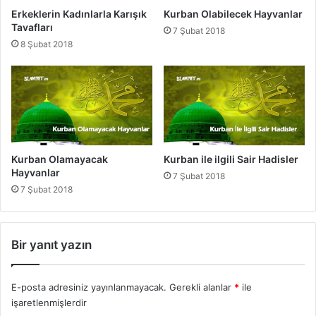
d
Erkeklerin Kadınlarla Karışık
Kurban Olabilecek Hayvanlar
i
Tavafları
7 Şubat 2018
s
8 Şubat 2018
l
e
r
Kurban Olamayacak
Kurban ile ilgili Sair Hadisler
Hayvanlar
7 Şubat 2018
7 Şubat 2018
Bir yanıt yazın
E-posta adresiniz yayınlanmayacak.
Gerekli alanlar
*
ile
işaretlenmişlerdir