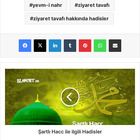
yevm-i nahr
ziyaret tavafı
ziyaret tavafı hakkında hadisler
LinkedIn
Tumblr
Pinterest
WhatsApp
E-Posta ile paylaş
Ş
a
r
t
l
ı
H
a
c
c
Şartlı Hacc ile ilgili Hadisler
i