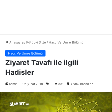
Anasayfa
/
Kütüb-i Sitte
/
Hacc Ve Umre Bölümü
Hacc Ve Umre Bölümü
Ziyaret Tavafı ile ilgili
Hadisler
admin
2 Şubat 2018
0
331
Bir dakikadan az