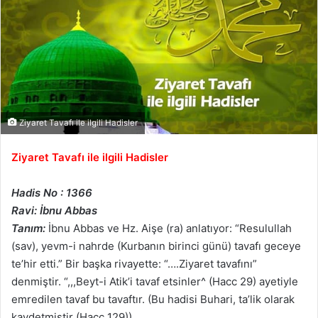
Ziyaret Tavafı ile ilgili Hadisler
Ziyaret Tavafı ile ilgili Hadisler
Hadis No : 1366
Ravi: İbnu Abbas
Tanım:
İbnu Abbas ve Hz. Aişe (ra) anlatıyor: “Resulullah
(sav), yevm-i nahrde (Kurbanın birinci günü) tavafı geceye
te’hir etti.” Bir başka rivayette: “….Ziyaret tavafını”
denmiştir. “,,,Beyt-i Atik’i tavaf etsinler^ (Hacc 29) ayetiyle
emredilen tavaf bu tavaftır. (Bu hadisi Buhari, ta’lik olarak
kaydetmiştir (Hacc 129))