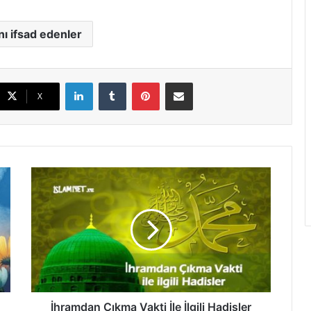
nı ifsad edenler
LinkedIn
Tumblr
Pinterest
E-Posta ile paylaş
X
İ
h
r
a
m
d
a
n
Ç
ı
İhramdan Çıkma Vakti İle İlgili Hadisler