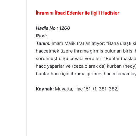
İhramını İfsad Edenler ile ilgili Hadisler
Hadis No : 1260
Ravi:
Tanım:
İmam Malik (ra) anlatıyor: “Bana ulaştı k
haccetmek üzere ihrama girmiş bulunan birisi h
sorulmuştu. Şu cevabı verdiler: “Bunlar (başla
hacc yaparlar ve (ceza olarak da) kurban (hedy) 
bunlar hacc için ihrama girince, haccı tamamlayı
Kaynak:
Muvatta, Hac 151, (1, 381-382)