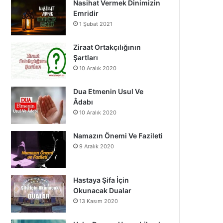
Nasihat Vermek Dinimizin
o
b
g
Emridir
1 Şubat 2021
o
e
r
k
a
Ziraat Ortakçılığının
Şartları
m
10 Aralık 2020
Dua Etmenin Usul Ve
Âdabı
10 Aralık 2020
Namazın Önemi Ve Fazileti
9 Aralık 2020
Hastaya Şifa İçin
Okunacak Dualar
13 Kasım 2020