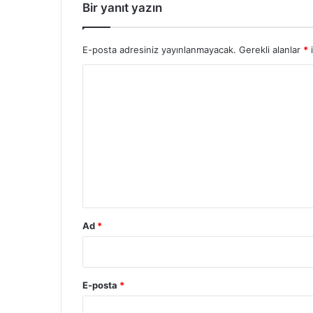
Bir yanıt yazın
E-posta adresiniz yayınlanmayacak.
Gerekli alanlar
*
i
Y
o
r
u
m
*
Ad
*
E-posta
*