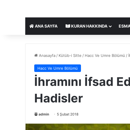
ANA SAYFA
KURAN HAKKINDA
ESMA
Anasayfa
/
Kütüb-i Sitte
/
Hacc Ve Umre Bölümü
/
İ
Hacc Ve Umre Bölümü
İhramını İfsad Ede
Hadisler
admin
5 Şubat 2018