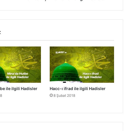
k
m
a
V
a
z
k
t
i
İ
l
e
İ
l
g
e ile ilgili Hadisler
Hacc-ı ifrad ile ilgili Hadisler
i
18
8 Şubat 2018
l
i
H
a
d
i