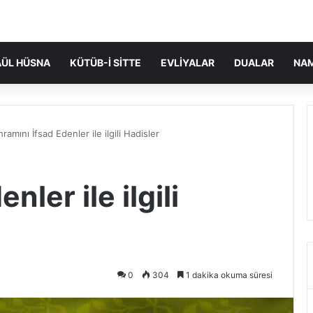
ÜL HÜSNA
KÜTÜB-I SITTE
EVLIYALAR
DUALAR
NA
hramını İfsad Edenler ile ilgili Hadisler
nler ile ilgili
0
304
1 dakika okuma süresi