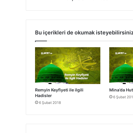
n
t
ı
D
u
Bu içerikleri de okumak isteyebilirsini
â
s
ı
Remyin Keyfiyeti ile ilgili
Mina’da Hutb
Hadisler
6 Şubat 20
6 Şubat 2018