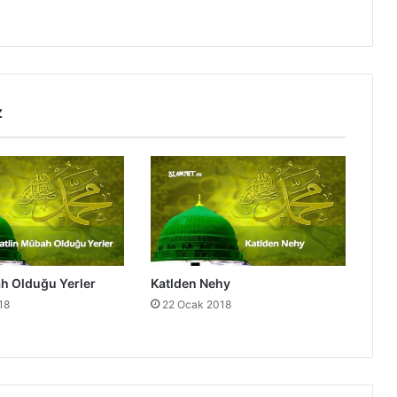
h
O
l
d
u
ğ
z
u
Y
e
r
l
e
r
h Olduğu Yerler
Katlden Nehy
18
22 Ocak 2018