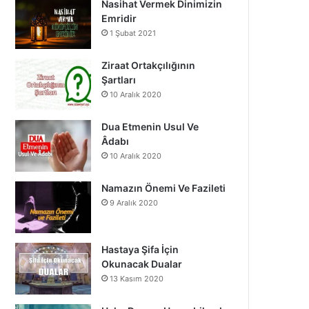
Nasihat Vermek Dinimizin
o
b
g
Emridir
1 Şubat 2021
o
e
r
k
a
Ziraat Ortakçılığının
Şartları
m
10 Aralık 2020
Dua Etmenin Usul Ve
Âdabı
10 Aralık 2020
Namazın Önemi Ve Fazileti
9 Aralık 2020
Hastaya Şifa İçin
Okunacak Dualar
13 Kasım 2020