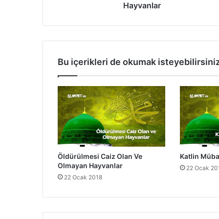
i
Hayvanlar
C
a
i
z
O
Bu içerikleri de okumak isteyebilirsini
l
a
n
V
e
O
l
m
a
Öldürülmesi Caiz Olan Ve
Katlin Müba
y
Olmayan Hayvanlar
a
22 Ocak 20
22 Ocak 2018
n
H
a
y