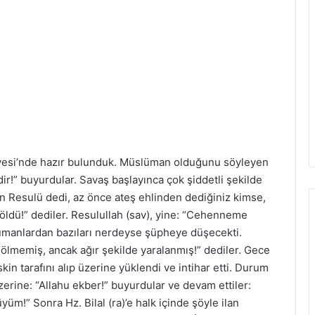
azvesi’nde hazır bulunduk. Müslüman olduğunu söyleyen
ir!” buyurdular. Savaş başlayınca çok şiddetli şekilde
’ın Resulü dedi, az önce ateş ehlinden dediğiniz kimse,
öldü!” dediler. Resulullah (sav), yine: “Cehenneme
lümanlardan bazıları nerdeyse şüpheye düşecekti.
 ölmemiş, ancak ağır şekilde yaralanmış!” dediler. Gece
in tarafını alıp üzerine yüklendi ve intihar etti. Durum
erine: “Allahu ekber!” buyurdular ve devam ettiler:
üm!” Sonra Hz. Bilal (ra)’e halk içinde şöyle ilan