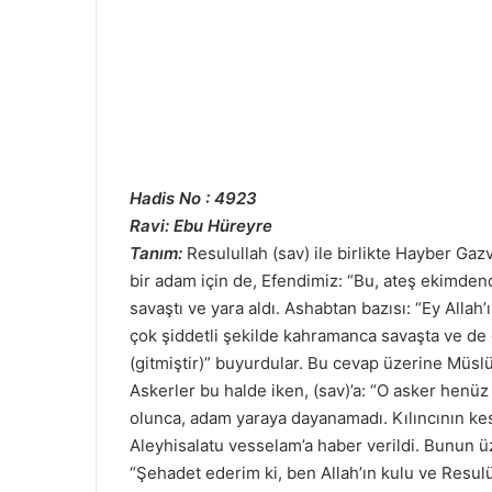
Hadis No : 4923
Ravi: Ebu Hüreyre
Tanım:
Resulullah (sav) ile birlikte Hayber G
bir adam için de, Efendimiz: “Bu, ateş ekimdend
savaştı ve yara aldı. Ashabtan bazısı: “Ey Allah
çok şiddetli şekilde kahramanca savaşta ve de 
(gitmiştir)” buyurdular. Bu cevap üzerine Müs
Askerler bu halde iken, (sav)’a: “O asker henüz
olunca, adam yaraya dayanamadı. Kılıncının kesk
Aleyhisalatu vesselam’a haber verildi. Bunun üz
“Şehadet ederim ki, ben Allah’ın kulu ve Resulüy