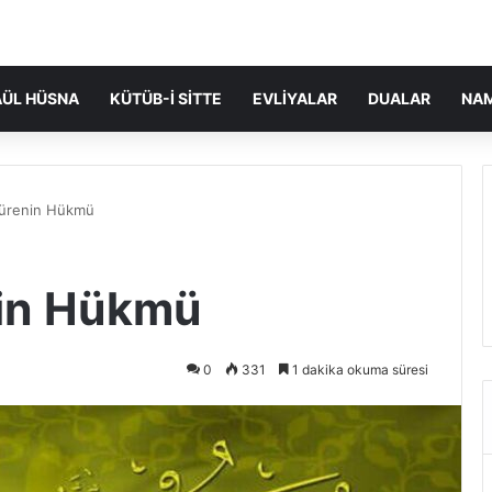
ÜL HÜSNA
KÜTÜB-I SITTE
EVLIYALAR
DUALAR
NA
dürenin Hükmü
nin Hükmü
0
331
1 dakika okuma süresi