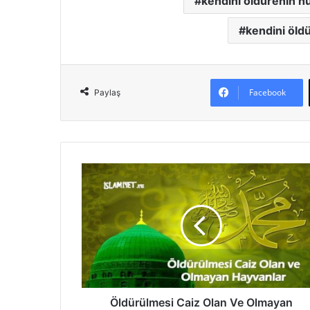
kendini öldürenin 
kendini öldü
Facebook
Paylaş
Ö
l
d
ü
r
ü
l
m
e
s
Öldürülmesi Caiz Olan Ve Olmayan