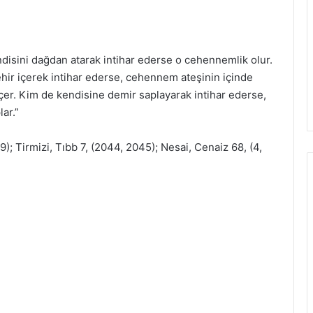
ndisini dağdan atarak intihar ederse o cehennemlik olur.
hir içerek intihar ederse, cehennem ateşinin içinde
çer. Kim de kendisine demir saplayarak intihar ederse,
ar.”
); Tirmizi, Tıbb 7, (2044, 2045); Nesai, Cenaiz 68, (4,