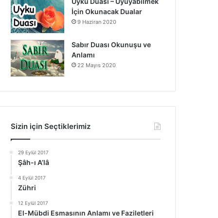
Uyku Duası – Uyuyabilmek
İçin Okunacak Dualar
9 Haziran 2020
Sabır Duası Okunuşu ve
Anlamı
22 Mayıs 2020
Sizin için Seçtiklerimiz
29 Eylül 2017
Şâh-ı A’lâ
4 Eylül 2017
Zühri
12 Eylül 2017
El-Mübdi Esmasının Anlamı ve Faziletleri