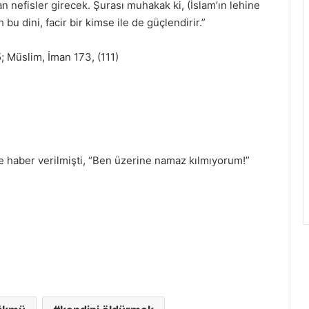
nefisler girecek. Şurası muhakak ki, (İslam’ın lehine
h bu dini, facir bir kimse ile de güçlendirir.”
; Müslim, İman 173, (111)
se haber verilmişti, “Ben üzerine namaz kılmıyorum!”