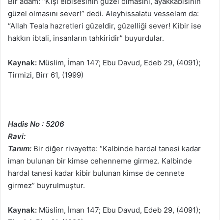
Bir adam: “Kişi elbisesinin güzel olmasını, ayakkabısının
güzel olmasını sever!” dedi. Aleyhissalatu vesselam da:
“Allah Teala hazretleri güzeldir, güzelliği sever! Kibir ise
hakkın ibtali, insanların tahkiridir” buyurdular.
Kaynak:
Müslim, İman 147; Ebu Davud, Edeb 29, (4091);
Tirmizi, Birr 61, (1999)
Hadis No : 5206
Ravi:
Tanım:
Bir diğer rivayette: “Kalbinde hardal tanesi kadar
iman bulunan bir kimse cehenneme girmez. Kalbinde
hardal tanesi kadar kibir bulunan kimse de cennete
girmez” buyrulmuştur.
Kaynak:
Müslim, İman 147; Ebu Davud, Edeb 29, (4091);