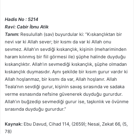
Hadis No : 5214
Ravi: Cabir İbnu Atik
Tanım:
Resulullah (sav) buyurdular ki: “Kıskançlıktan bir
nevi var ki Allah sever; bir kısmı da var ki Allah onu
sevmez. Allah’ın sevdiği kıskançlık, kişinin (mehariminden
haram kılınmış bir fiil görmesi ile) şüphe halinde duyduğu
kıskançlıktır. Allah’ın sevmediği kıskançlık, şüphe olmadan
kıskançlık duymasıdır. Aynı şekilde bir kısım gurur vardır ki
Allah hoşlanmaz, bir kısmı da var, Allah hoşlanır. Allah
Teala’nın sevdiği gurur, kişinin savaş sırasında ve sadaka
verme esnasında nefsine güvenerek duyduğu gururdur.
Allah’ın buğzedip sevmediği gurur ise, taşkınlık ve övünme
sırasında duyduğu gururdur.”
Kaynak:
Ebu Davud, Cihad 114, (2659); Nesai, Zekat 66, (5,
78)