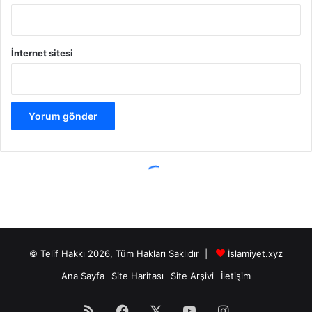
© Telif Hakkı 2026, Tüm Hakları Saklıdır |
İslamiyet.xyz
Ana Sayfa
Site Haritası
Site Arşivi
İletişim
RSS
Facebook
X
YouTube
Instagram