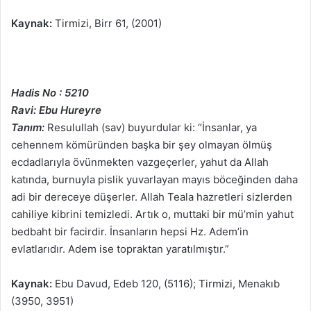
Kaynak:
Tirmizi, Birr 61, (2001)
Hadis No : 5210
Ravi: Ebu Hureyre
Tanım:
Resulullah (sav) buyurdular ki: “İnsanlar, ya
cehennem kömüründen başka bir şey olmayan ölmüş
ecdadlarıyla övünmekten vazgeçerler, yahut da Allah
katında, burnuyla pislik yuvarlayan mayıs böceğinden daha
adi bir dereceye düşerler. Allah Teala hazretleri sizlerden
cahiliye kibrini temizledi. Artık o, muttaki bir mü’min yahut
bedbaht bir facirdir. İnsanların hepsi Hz. Adem’in
evlatlarıdır. Adem ise topraktan yaratılmıştır.”
Kaynak:
Ebu Davud, Edeb 120, (5116); Tirmizi, Menakıb
(3950, 3951)