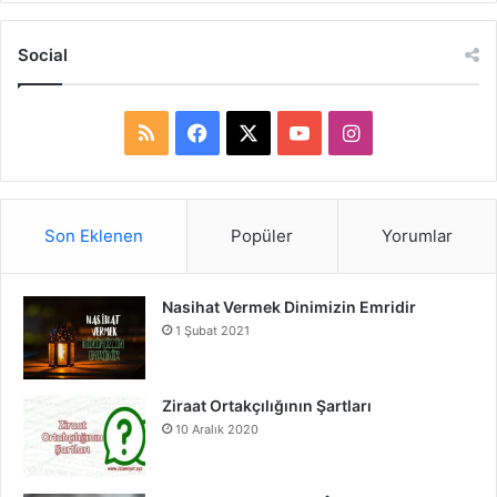
Social
R
F
X
Y
I
S
a
o
n
S
c
u
s
Son Eklenen
Popüler
Yorumlar
e
T
t
Nasihat Vermek Dinimizin Emridir
b
u
a
1 Şubat 2021
o
b
g
o
e
r
Ziraat Ortakçılığının Şartları
10 Aralık 2020
k
a
m