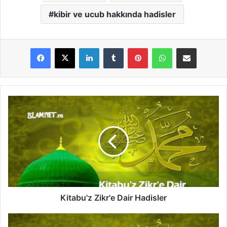
kibir ve ucub hakkında hadisler
LinkedIn
Tumblr
Pinterest
WhatsApp
E-Posta ile paylaş
K
i
t
a
b
u
'
z
Z
i
Kitabu'z Zikr'e Dair Hadisler
k
r
Ş