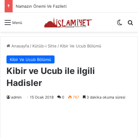
Namazın Önemi Ve Fazileti
Dış gö
A
Menü
Anasayfa
/
Kütüb-i Sitte
/
Kibir Ve Ucub Bölümü
Kibir Ve Ucub Bölümü
Kibir ve Ucub ile ilgili
Hadisler
admin
15 Ocak 2018
0
767
3 dakika okuma süresi