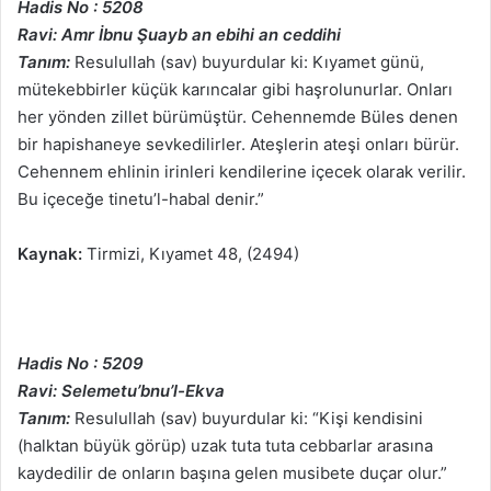
Hadis No : 5208
Ravi: Amr İbnu Şuayb an ebihi an ceddihi
Tanım:
Resulullah (sav) buyurdular ki: Kıyamet günü,
mütekebbirler küçük karıncalar gibi haşrolunurlar. Onları
her yönden zillet bürümüştür. Cehennemde Büles denen
bir hapishaneye sevkedilirler. Ateşlerin ateşi onları bürür.
Cehennem ehlinin irinleri kendilerine içecek olarak verilir.
Bu içeceğe tinetu’l-habal denir.”
Kaynak:
Tirmizi, Kıyamet 48, (2494)
Hadis No : 5209
Ravi: Selemetu’bnu’l-Ekva
Tanım:
Resulullah (sav) buyurdular ki: “Kişi kendisini
(halktan büyük görüp) uzak tuta tuta cebbarlar arasına
kaydedilir de onların başına gelen musibete duçar olur.”