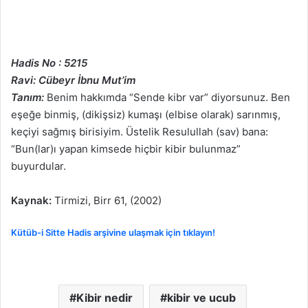
Hadis No : 5215
Ravi: Cübeyr İbnu Mut’im
Tanım:
Benim hakkımda “Sende kibr var” diyorsunuz. Ben
eşeğe binmiş, (dikişsiz) kumaşı (elbise olarak) sarınmış,
keçiyi sağmış birisiyim. Üstelik Resulullah (sav) bana:
“Bun(lar)ı yapan kimsede hiçbir kibir bulunmaz”
buyurdular.
Kaynak:
Tirmizi, Birr 61, (2002)
Kütüb-i Sitte Hadis arşivine ulaşmak için tıklayın!
Kibir nedir
kibir ve ucub