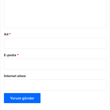
u
m
*
Ad
*
E-posta
*
İnternet sitesi