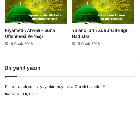
a
m
e
t
Y
Kıyametin Ahvali – Sur’a
Yalancıların Zuhuru ile ilgili
a
Üflenmesi Ve Neşr
Hadisler
k
16 Ocak 2018
15 Ocak 2018
ı
n
d
ı
Bir yanıt yazın
r
E-posta adresiniz yayınlanmayacak.
Gerekli alanlar
*
ile
işaretlenmişlerdir
Y
o
r
u