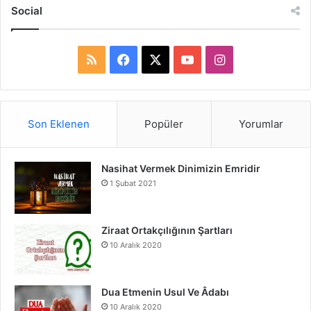
Social
R
F
X
Y
I
S
a
o
n
S
c
u
s
Son Eklenen
Popüler
Yorumlar
e
T
t
Nasihat Vermek Dinimizin Emridir
b
u
a
1 Şubat 2021
o
b
g
o
e
r
Ziraat Ortakçılığının Şartları
10 Aralık 2020
k
a
m
Dua Etmenin Usul Ve Âdabı
10 Aralık 2020