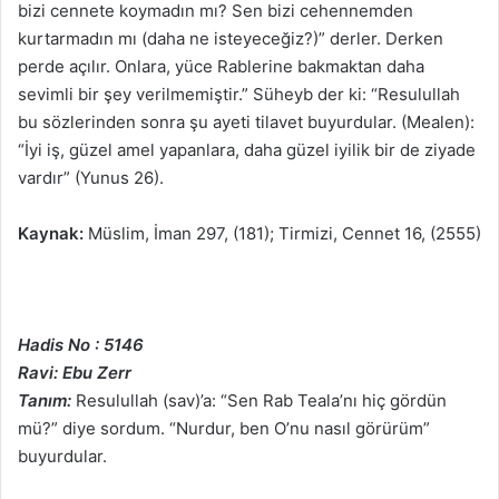
bizi cennete koymadın mı? Sen bizi cehennemden
kurtarmadın mı (daha ne isteyeceğiz?)” derler. Derken
perde açılır. Onlara, yüce Rablerine bakmaktan daha
sevimli bir şey verilmemiştir.” Süheyb der ki: “Resulullah
bu sözlerinden sonra şu ayeti tilavet buyurdular. (Mealen):
“İyi iş, güzel amel yapanlara, daha güzel iyilik bir de ziyade
vardır” (Yunus 26).
Kaynak:
Müslim, İman 297, (181); Tirmizi, Cennet 16, (2555)
Hadis No : 5146
Ravi: Ebu Zerr
Tanım:
Resulullah (sav)’a: “Sen Rab Teala’nı hiç gördün
mü?” diye sordum. “Nurdur, ben O’nu nasıl görürüm”
buyurdular.