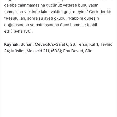
galebe çalınmamasına gücünüz yeterse bunu yapın
(namazları vaktinde kılın, vaktini geçirmeyin).” Cerir der ki:
“Resulullah, sonra şu ayeti okudu: “Rabbini güneşin
doğmasından ve batmasından önce hamd ile teşbih
et!”(Ta-ha 130).
Kaynak:
Buhari, Mevakitu’s-Salat 6, 26, Tefsir, Kaf 1, Tevhid
24; Müslim, Mesacid 211, (633); Ebu Davud, Sün