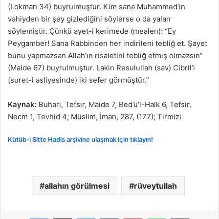
(Lokman 34) buyrulmuştur. Kim sana Muhammed’in
vahiyden bir şey gizlediğini söylerse o da yalan
söylemiştir. Çünkü ayet-i kerimede (mealen): “Ey
Peygamber! Sana Rabbinden her indirileni tebliğ et. Şayet
bunu yapmazsan Allah’ın risaletini tebliğ etmiş olmazsın”
(Maide 67) buyrulmuştur. Lakin Resulullah (sav) Cibril’i
(suret-i asliyesinde) iki sefer görmüştür.”
Kaynak:
Buhari, Tefsir, Maide 7, Bed’ü’l-Halk 6, Tefsir,
Necm 1, Tevhid 4; Müslim, İman, 287, (177); Tirmizi
Kütüb-i Sitte Hadis arşivine ulaşmak için tıklayın!
allahın görülmesi
rüveytullah
LinkedIn
Tumblr
Pinterest
WhatsApp
E-Posta ile paylaş