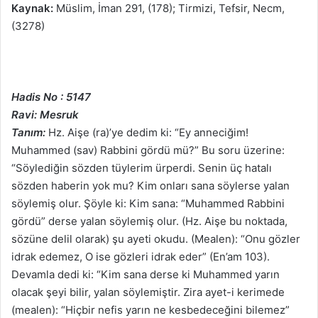
Kaynak:
Müslim, İman 291, (178); Tirmizi, Tefsir, Necm,
(3278)
Hadis No : 5147
Ravi: Mesruk
Tanım:
Hz. Aişe (ra)’ye dedim ki: “Ey anneciğim!
Muhammed (sav) Rabbini gördü mü?” Bu soru üzerine:
“Söylediğin sözden tüylerim ürperdi. Senin üç hatalı
sözden haberin yok mu? Kim onları sana söylerse yalan
söylemiş olur. Şöyle ki: Kim sana: “Muhammed Rabbini
gördü” derse yalan söylemiş olur. (Hz. Aişe bu noktada,
sözüne delil olarak) şu ayeti okudu. (Mealen): “Onu gözler
idrak edemez, O ise gözleri idrak eder” (En’am 103).
Devamla dedi ki: “Kim sana derse ki Muhammed yarın
olacak şeyi bilir, yalan söylemiştir. Zira ayet-i kerimede
(mealen): “Hiçbir nefis yarın ne kesbedeceğini bilemez”