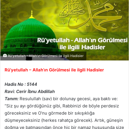
Rü'yetullah - Allah'ın Görülmesi ile ilgili Hadisler
Rü’yetullah – Allah’ın Görülmesi ile ilgili Hadisler
Hadis No : 5144
Ravi: Cerir İbnu Abdillah
Tanım:
Resulullah (sav) bir dolunay gecesi, aya baktı ve:
“Siz şu ayı gördüğünüz gibi, Rabbinizi de böyle perdesiz
göreceksiniz ve O’nu görmede bir sıkışıklığa
düşmeyeceksiniz (herkes rahatça görecek). Artık, güneşin
doğma ve batmasından önce hiç bir namaz hususunda size