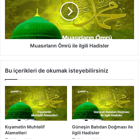
l
s
a
ı
h
r
'
l
ı
a
n
r
G
ı
Muasırların Ömrü ile ilgili Hadisler
ö
n
r
Ö
ü
m
Bu içerikleri de okumak isteyebilirsiniz
l
r
m
ü
e
i
s
l
i
e
i
i
l
l
e
g
i
i
Kıyametin Muhtelif
Güneşin Batıdan Doğması ile
l
l
Alametleri
ilgili Hadisler
g
i