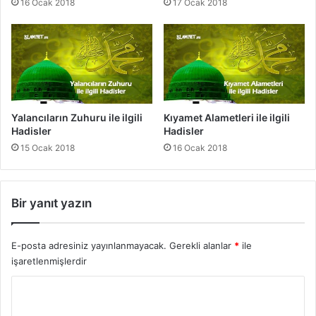
16 Ocak 2018
17 Ocak 2018
i
H
l
a
i
d
H
i
a
s
d
l
i
e
s
r
Yalancıların Zuhuru ile ilgili
Kıyamet Alametleri ile ilgili
l
Hadisler
Hadisler
e
15 Ocak 2018
16 Ocak 2018
r
Bir yanıt yazın
E-posta adresiniz yayınlanmayacak.
Gerekli alanlar
*
ile
işaretlenmişlerdir
Y
o