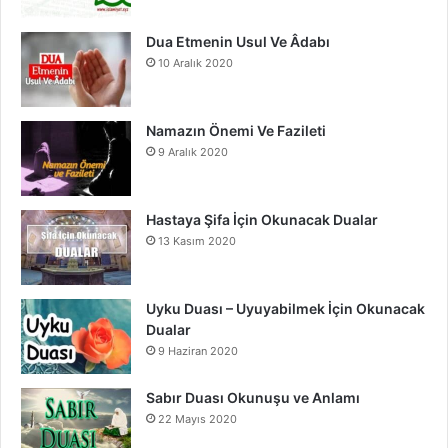
m
Dua Etmenin Usul Ve Âdabı
10 Aralık 2020
Namazın Önemi Ve Fazileti
9 Aralık 2020
Hastaya Şifa İçin Okunacak Dualar
13 Kasım 2020
Uyku Duası – Uyuyabilmek İçin Okunacak
Dualar
9 Haziran 2020
Sabır Duası Okunuşu ve Anlamı
22 Mayıs 2020