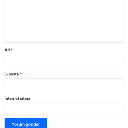
r
u
m
*
Ad
*
E-posta
*
İnternet sitesi