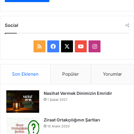
Social
R
F
X
Y
I
S
a
o
n
S
c
u
s
Son Eklenen
Popüler
Yorumlar
e
T
t
Nasihat Vermek Dinimizin Emridir
b
u
a
1 Şubat 2021
o
b
g
o
e
r
Ziraat Ortakçılığının Şartları
10 Aralık 2020
k
a