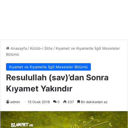
Anasayfa
/
Kütüb-i Sitte
/
Kıyamet ve Kıyametle İlgili Meseleler
Bölümü
Kıyamet ve Kıyametle İlgili Meseleler Bölümü
Resulullah (sav)’dan Sonra
Kıyamet Yakındır
admin
15 Ocak 2018
0
337
Bir dakikadan az