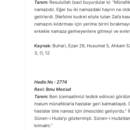
Tanım:
Resulullah (sav) buyurdular ki: “Münafı
namazıdır. Eğer bu iki namazdaki hayrın ne old
gelirlerdi. [Nefsimi kudret eliyle tutan Zat’a 
namazını kıldırması için yerime birini bırakmay
erkekle namaza gelmeyenlere gitmeyi ve evler
Kaynak:
Buhari, Ezan 29, Husumat 5, Ahkam 52;
3, (1, 12
Hadis No : 2774
Ravi: İbnu Mes’ud
Tanım:
Ben (cemaatimizi tedkik edince) gördü
malum münafıklarla hastalar geri kalmaktaydı. 
hastalar bile namaz için (mescide) geliyordu.” 
Sünen-i Huda’yı göstermişti. Sünen-i Huda’da
kılmaktı.”