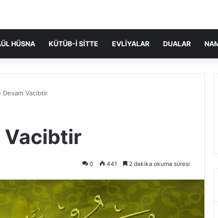
ÜL HÜSNA
KÜTÜB-I SITTE
EVLIYALAR
DUALAR
NA
 Devam Vacibtir
Vacibtir
0
441
2 dakika okuma süresi