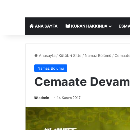
ANA SAYFA
KURAN HAKKINDA
ESMA
Anasayfa
/
Kütüb-i Sitte
/
Namaz Bölümü
/
Cemaate
Namaz Bölümü
Cemaate Devam 
admin
14 Kasım 2017