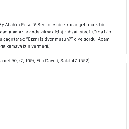
“Ey Allah’ın Resulü! Beni mescide kadar getirecek bir
n (namazı evinde kılmak için) ruhsat istedi. (O da izin
u çağırtarak: “Ezanı işitiyor musun?” diye sordu. Adam:
vde kılmaya izin vermedi.)
met 50, (2, 109); Ebu Davud, Salat 47, (552)