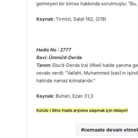
gelmeyen bir kimse hakkında sorulmuştu: “Bu, a
Kaynak:
Tirmizi, Salat 162, (218)
Hadis No : 2777
Ravi: Ümmü’d-Derda
Tanım:
Ebu’d-Derda (ra) öfkeli halde yanıma ge
cevabı verdi: “Vallahi, Muhammed (sav)’ın işin
halinde namaz kılmalarıdır.”
Kaynak:
Buhari, Ezan 31,3
Kütüb-i Sitte Hadis arşivine ulaşmak için tıklayın!
cemaate devam etme