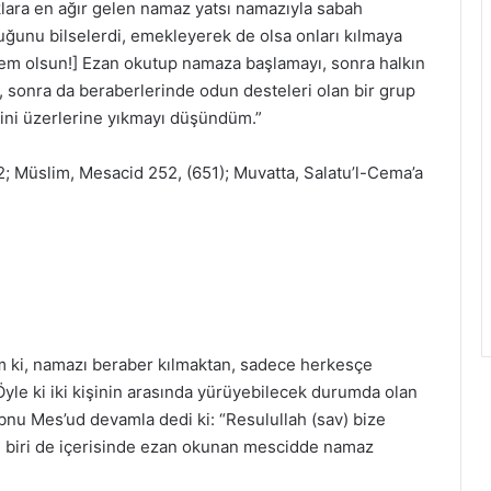
klara en ağır gelen namaz yatsı namazıyla sabah
uğunu bilselerdi, emekleyerek de olsa onları kılmaya
kasem olsun!] Ezan okutup namaza başlamayı, sonra halkın
ı, sonra da beraberlerinde odun desteleri olan bir grup
ini üzerlerine yıkmayı düşündüm.”
 Müslim, Mesacid 252, (651); Muvatta, Salatu’l-Cema’a
m ki, namazı beraber kılmaktan, sadece herkesçe
Öyle ki iki kişinin arasında yürüyebilecek durumda olan
İbnu Mes’ud devamla dedi ki: “Resulullah (sav) bize
n biri de içerisinde ezan okunan mescidde namaz