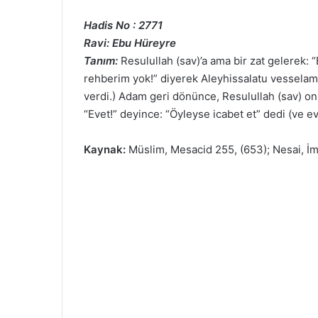
Hadis No : 2771
Ravi: Ebu Hüreyre
Tanım:
Resulullah (sav)’a ama bir zat gelerek: 
rehberim yok!” diyerek Aleyhissalatu vesselamda
verdi.) Adam geri dönünce, Resulullah (sav) on
“Evet!” deyince: “Öyleyse icabet et” dedi (ve e
Kaynak:
Müslim, Mesacid 255, (653); Nesai, İma