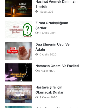
Nasihat Vermek Dinimizin
o
b
g
Emridir
1 Şubat 2021
o
e
r
k
a
Ziraat Ortakçılığının
Şartları
m
10 Aralık 2020
Dua Etmenin Usul Ve
Âdabı
10 Aralık 2020
Namazın Önemi Ve Fazileti
9 Aralık 2020
Hastaya Şifa İçin
Okunacak Dualar
13 Kasım 2020