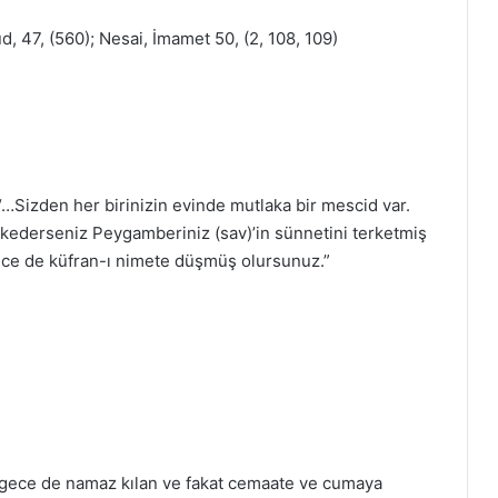
 47, (560); Nesai, İmamet 50, (2, 108, 109)
“…Sizden her birinizin evinde mutlaka bir mescid var.
erkederseniz Peygamberiniz (sav)’in sünnetini terketmiş
nce de küfran-ı nimete düşmüş olursunuz.”
 gece de namaz kılan ve fakat cemaate ve cumaya