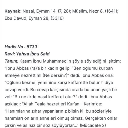
Kaynak:
Nesai, Eyman 14, (7, 28); Müslim, Nezr 8, (1641);
Ebu Davud, Eyman 28, (3316)
Hadis No : 5733
Ravi: Yahya İbnu Said
Tanım:
Kasım İbnu Muhammed’in şöyle söylediğini işittim:
“İbnu Abbas (ra)’a bir kadın gelip: “Ben oğlumu kurban
etmeye nezrettim! (Ne dersin?)” dedi. İbnu Abbas ona:
“Oğlunu kesme, yeminine karşı keffarette bulun!” diye
cevap verdi. Bu cevap karşısında orada bulunan yaşlı bir
zat: “Bu nezirde nasıl keffaret olur?” dedi. İbnu Abbas
açıkladı: “Allah Teala hazretleri Kur’an-ı Kerim’de:
“Hanımlarına zıhar yapanlarınız bilsin ki, bu sözleriyle
hanımları onların anneleri olmuş olmaz. Gerçekten onlar
çirkin ve asılsız bir söz söylüyorlar…” (Mücadele 2)