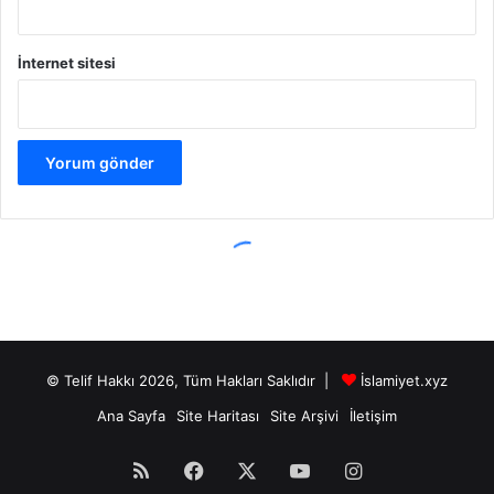
© Telif Hakkı 2026, Tüm Hakları Saklıdır |
İslamiyet.xyz
Ana Sayfa
Site Haritası
Site Arşivi
İletişim
RSS
Facebook
X
YouTube
Instagram