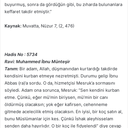
buyurmuş, sonra da gördüğün gibi, bu zıharda bulunanlara
keffaret takdir etmiştir.”
Kaynak:
Muvatta, Nüzur 7, (2, 476)
Hadis No : 5734
Ravi: Muhammed İbnu Münteşir
Tanım:
Bir adam, Allah, düşmanından kurtardığı takdirde
kendisini kurban etmeye nezretmişti. Durumu gelip İbnu
Abbas (ra)’a sordu. O da, hizmetçisi Mesruk’a sormasını
söyledi. Adam ona sorunca, Mesruk: “Sen kendini kurban
etme. Çünkü, eğer mü’min biriysen, mü’min bir canı
öldürmüş olacaksın; yok eğer kafirsen, cehenneme
gitmede acelecilik etmiş olacaksın. En iyisi, bir koç satın al,
bunu Müslümanlar için kes. Çünkü İshak aleyhisselam
senden daha hayırlıdır. O bir koç ile fidyelendi” diye cevap