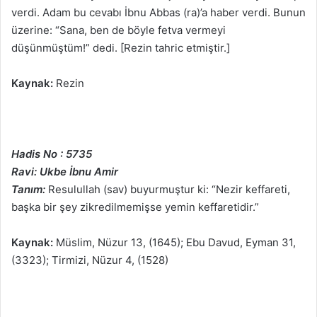
verdi. Adam bu cevabı İbnu Abbas (ra)’a haber verdi. Bunun
üzerine: “Sana, ben de böyle fetva vermeyi
düşünmüştüm!” dedi. [Rezin tahric etmiştir.]
Kaynak:
Rezin
Hadis No : 5735
Ravi: Ukbe İbnu Amir
Tanım:
Resulullah (sav) buyurmuştur ki: “Nezir keffareti,
başka bir şey zikredilmemişse yemin keffaretidir.”
Kaynak:
Müslim, Nüzur 13, (1645); Ebu Davud, Eyman 31,
(3323); Tirmizi, Nüzur 4, (1528)