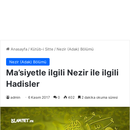
Anasayfa
/
Kütüb-i Sitte
/
Nezir (Adak) Bölümü
Nezir (Adak) Bölümü
Ma’siyetle ilgili Nezir ile ilgili
Hadisler
admin
6 Kasım 2017
0
402
2 dakika okuma süresi