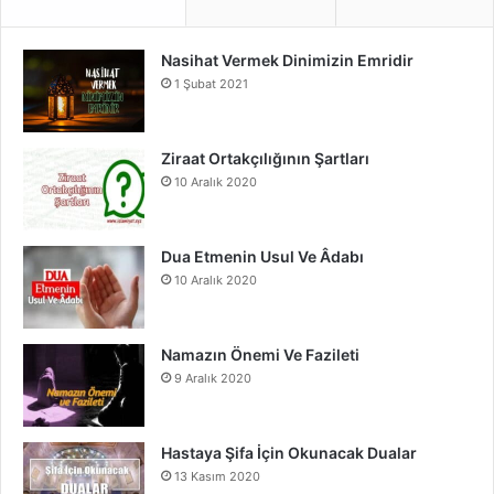
e
T
t
Nasihat Vermek Dinimizin Emridir
b
u
a
1 Şubat 2021
o
b
g
o
e
r
Ziraat Ortakçılığının Şartları
10 Aralık 2020
k
a
m
Dua Etmenin Usul Ve Âdabı
10 Aralık 2020
Namazın Önemi Ve Fazileti
9 Aralık 2020
Hastaya Şifa İçin Okunacak Dualar
13 Kasım 2020