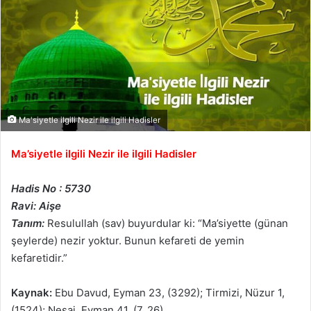
Ma'siyetle ilgili Nezir ile ilgili Hadisler
Ma’siyetle ilgili Nezir ile ilgili Hadisler
Hadis No : 5730
Ravi: Aişe
Tanım:
Resulullah (sav) buyurdular ki: “Ma’siyette (günan
şeylerde) nezir yoktur. Bunun kefareti de yemin
kefaretidir.”
Kaynak:
Ebu Davud, Eyman 23, (3292); Tirmizi, Nüzur 1,
(1524); Nesai, Eyman 41, (7, 26)