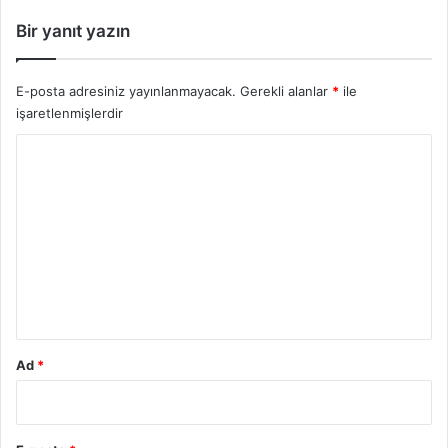
s
l
Bir yanıt yazın
e
r
E-posta adresiniz yayınlanmayacak.
Gerekli alanlar
*
ile
işaretlenmişlerdir
Y
o
r
u
m
*
Ad
*