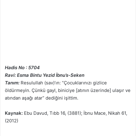
Hadis No : 5704
Ravi: Esma Bintu Yezid İbnu’s-Seken
Tanım:
Resulullah (sav)’ın: “Çocuklarınızı gizlice
öldürmeyin. Çünkü gayl, biniciye [atının üzerinde] ulaşır ve
atından aşağı atar” dediğini işittim.
Kaynak:
Ebu Davud, Tıbb 16, (3881); İbnu Mace, Nikah 61,
(2012)