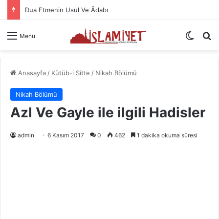
Namazın Önemi Ve Fazileti
Dış gö
A
Menü
Anasayfa
/
Kütüb-i Sitte
/
Nikah Bölümü
Nikah Bölümü
Azl Ve Gayle ile ilgili Hadisler
admin
6 Kasım 2017
0
462
1 dakika okuma süresi