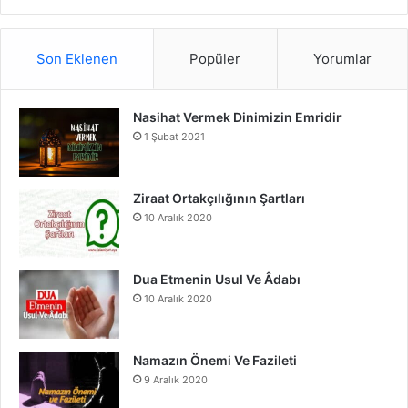
S
a
o
n
S
c
u
s
Son Eklenen
Popüler
Yorumlar
e
T
t
Nasihat Vermek Dinimizin Emridir
b
u
a
1 Şubat 2021
o
b
g
o
e
r
Ziraat Ortakçılığının Şartları
10 Aralık 2020
k
a
m
Dua Etmenin Usul Ve Âdabı
10 Aralık 2020
Namazın Önemi Ve Fazileti
9 Aralık 2020