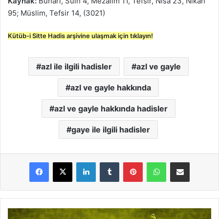
Kaynak:
Buhari, Sulh 4, Mezalim 11, Tefsir, Nisa 23, Nikah
95; Müslim, Tefsir 14, (3021)
Kütüb-i Sitte Hadis arşivine ulaşmak için tıklayın!
azl ile ilgili hadisler
azl ve gayle
azl ve gayle hakkında
azl ve gayle hakkında hadisler
gaye ile ilgili hadisler
LinkedIn
Tumblr
Pinterest
WhatsApp
E-Posta ile paylaş
E