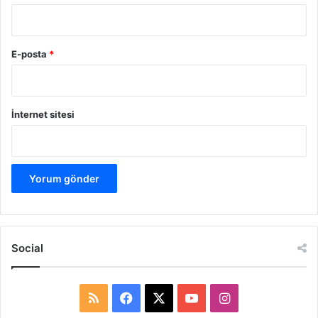
E-posta
*
İnternet sitesi
Social
R
F
X
Y
I