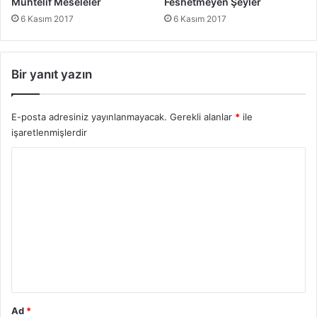
Muhtelif Meseleler
Feshetmeyen Şeyler
6 Kasım 2017
6 Kasım 2017
Bir yanıt yazın
E-posta adresiniz yayınlanmayacak.
Gerekli alanlar
*
ile
işaretlenmişlerdir
Y
o
r
u
m
*
Ad
*