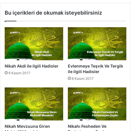
b
i
i
l
Bu içerikleri de okumak isteyebilirsiniz
l
i
e
H
i
a
l
d
g
i
i
s
l
l
i
e
H
r
Nikah Akdi ile ilgili Hadisler
Evlenmeye Teşvik Ve Tergib
a
ile ilgili Hadisler
6 Kasım 2017
d
6 Kasım 2017
i
s
l
e
r
Nikah Mevzuuna Giren
Nikahı Fesheden Ve