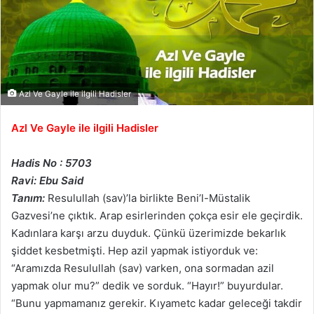
Azl Ve Gayle ile ilgili Hadisler
Azl Ve Gayle ile ilgili Hadisler
Hadis No : 5703
Ravi: Ebu Said
Tanım:
Resulullah (sav)’la birlikte Beni’l-Müstalik
Gazvesi’ne çıktık. Arap esirlerinden çokça esir ele geçirdik.
Kadınlara karşı arzu duyduk. Çünkü üzerimizde bekarlık
şiddet kesbetmişti. Hep azil yapmak istiyorduk ve:
“Aramızda Resulullah (sav) varken, ona sormadan azil
yapmak olur mu?” dedik ve sorduk. “Hayır!” buyurdular.
“Bunu yapmamanız gerekir. Kıyametc kadar geleceği takdir