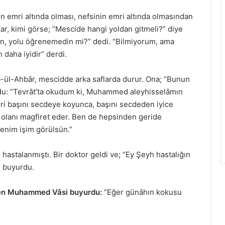
ın emri altında olması, nefsinin emri altında olmasından
ıkar, kimi görse; “Mescide hangi yoldan gitmeli?” diye
sin, yolu öğrenemedin mi?” dedi. “Bilmiyorum, ama
daha iyidir” derdi.
’b-ül-Ahbâr, mescidde arka saflarda durur. Ona; “Bunun
yurdu: “Tevrât’ta okudum ki, Muhammed aleyhisselâmın
iri başını secdeye koyunca, başını secdeden iyice
a olanı magfiret eder. Ben de hepsinden geride
benim işim görülsün.”
 hastalanmıştı. Bir doktor geldi ve; “Ey Şeyh hastalığın
” buyurdu.
ren Muhammed Vâsi buyurdu:
“Eğer günâhın kokusu