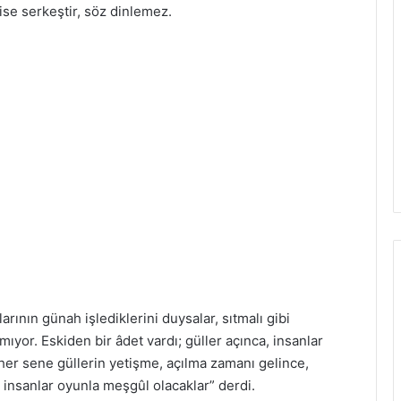
se serkeştir, söz dinlemez.
arının günah işlediklerini duysalar, sıtmalı gibi
mıyor. Eskiden bir âdet vardı; güller açınca, insanlar
 her sene güllerin yetişme, açılma zamanı gelince,
di insanlar oyunla meşgûl olacaklar” derdi.