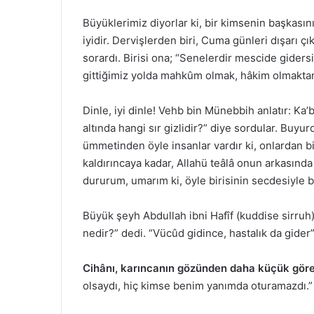
Büyüklerimiz diyorlar ki, bir kimsenin başkasın
iyidir. Dervişlerden biri, Cuma günleri dışarı ç
sorardı. Birisi ona; “Senelerdir mescide gider
gittiğimiz yolda mahkûm olmak, hâkim olmaktan 
Dinle, iyi dinle! Vehb bin Münebbih anlatır: Ka
altında hangi sır gizlidir?” diye sordular. Bu
ümmetinden öyle insanlar vardır ki, onlardan b
kaldırıncaya kadar, Allahü teâlâ onun arkasınd
dururum, umarım ki, öyle birisinin secdesiyle 
Büyük şeyh Abdullah ibni Hafîf (kuddise sirruh)
nedir?” dedi. “Vücûd gidince, hastalık da gider
Cihânı, karıncanın gözünden daha küçük gö
olsaydı, hiç kimse benim yanımda oturamazdı.”