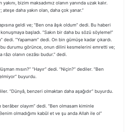
n yakını, bizim maksadımız olanın yanında uzak kalır.
; ateşe daha yakın olan, daha çok yanar.”
kapısına geldi ve; “Ben ona âşık oldum” dedi. Bu haberi
la konuşmaya başladı. “Sakın bir daha bu sözü söyleme!”
m” dedi. “Yapamam” dedi. On bin gümüşe kadar çıkardı.
bu durumu görünce, onun dilini kesmelerini emretti ve;
a râzı olanın cezâsı budur.” dedi.
düşman mısın?” “Hayır” dedi. “Niçin?” dediler. “Ben
gelmiyor” buyurdu.
ler. “Dünyâ, benzeri olmaktan daha aşağıdır” buyurdu.
nle berâber olayım” dedi. “Ben olmasam kiminle
 “Benim olmadığımı kabûl et ve şu anda Allah ile ol”