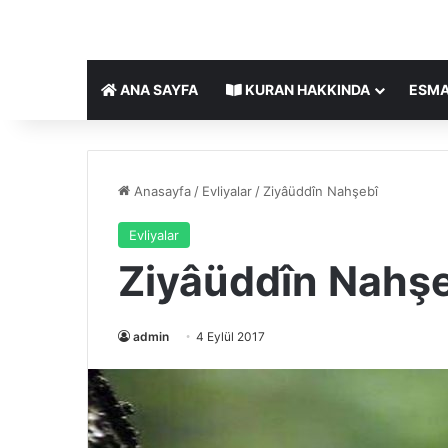
ANA SAYFA
KURAN HAKKINDA
ESMA
Anasayfa
/
Evliyalar
/
Ziyâüddîn Nahşebî
Evliyalar
Ziyâüddîn Nahş
admin
4 Eylül 2017