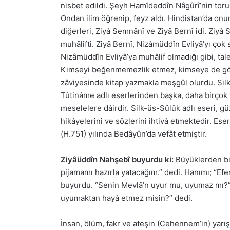
nisbet edildi. Şeyh Hamîdeddîn Nâgûrî’nin torun
Ondan ilim öğrenip, feyz aldı. Hindistan’da onu
diğerleri, Ziyâ Semnânî ve Ziyâ Bernî idi. Ziy
muhâlifti. Ziyâ Bernî, Nizâmüddîn Evliyâ’yı çok
Nizâmüddîn Evliyâ’ya muhâlif olmadığı gibi, tal
Kimseyi beğenmemezlik etmez, kimseye de gönü
zâviyesinde kitap yazmakla meşgûl olurdu. Silk
Tûtinâme adlı eserlerinden başka, daha birçok te
meselelere dâirdir. Silk-üs-Sülûk adlı eseri, güze
hikâyelerini ve sözlerini ihtivâ etmektedir. Ese
(H.751) yılında Bedâyûn’da vefât etmiştir.
Ziyâüddîn Nahşebî buyurdu ki:
Büyüklerden bir
pijamamı hazırla yatacağım.” dedi. Hanımı; “Efe
buyurdu. “Senin Mevlâ’n uyur mu, uyumaz mı?”
uyumaktan hayâ etmez misin?” dedi.
İnsan, ölüm, fakr ve ateşin (Cehennem’in) yarış