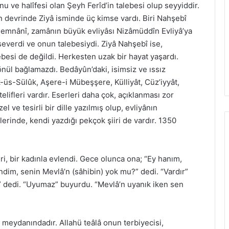
u ve halîfesi olan Şeyh Ferîd’in talebesi olup seyyiddir.
n devrinde Ziyâ isminde üç kimse vardı. Biri Nahşebî
â Semnânî, zamânın büyük evliyâsı Nizâmüddîn Evliyâ’ya
 severdi ve onun talebesiydi. Ziyâ Nahşebî ise,
ebesi de değildi. Herkesten uzak bir hayat yaşardı.
l bağlamazdı. Bedâyûn’daki, isimsiz ve ıssız
-üs-Sülûk, Aşere-i Mübeşşere, Külliyât, Cüz’iyyât,
lifleri vardır. Eserleri daha çok, açıklanması zor
l ve tesirli bir dille yazılmış olup, evliyânın
rlerinde, kendi yazdığı pekçok şiiri de vardır. 1350
i, bir kadınla evlendi. Gece olunca ona; “Ey hanım,
ndim, senin Mevlâ’n (sâhibin) yok mu?” dedi. “Vardır”
 dedi. “Uyumaz” buyurdu. “Mevlâ’n uyanık iken sen
 meydanındadır. Allahü teâlâ onun terbiyecisi,