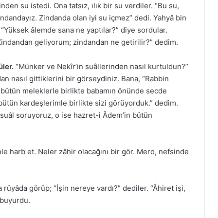
nden su istedi. Ona tatsız, ılık bir su verdiler. “Bu su,
 zindandayız. Zindanda olan iyi su içmez” dedi. Yahyâ bin
 “Yüksek âlemde sana ne yaptılar?” diye sordular.
Zindandan geliyorum; zindandan ne getirilir?” dedim.
ler.
“Münker ve Nekîr’in suâllerinden nasıl kurtuldun?”
n nasıl gittiklerini bir görseydiniz. Bana, “Rabbin
ze, bütün meleklerle birlikte babamın önünde secde
ütün kardeşlerimle birlikte sizi görüyorduk.” dedim.
 suâl soruyoruz, o ise hazret-i Âdem’in bütün
e harb et. Neler zâhir olacağını bir gör. Merd, nefsinde
rüyâda görüp; “İşin nereye vardı?” dediler. “Âhiret işi,
 buyurdu.