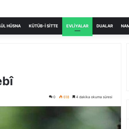
ÜL HÜSNA
KÜTÜB-I SITTE
EVLIYALAR
DUALAR
NA
ebî
0
618
4 dakika okuma süresi