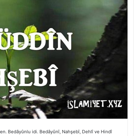
den. Bedâyûnlu idi. Bedâyûnî, Nahşebî, Dehlî ve Hindî