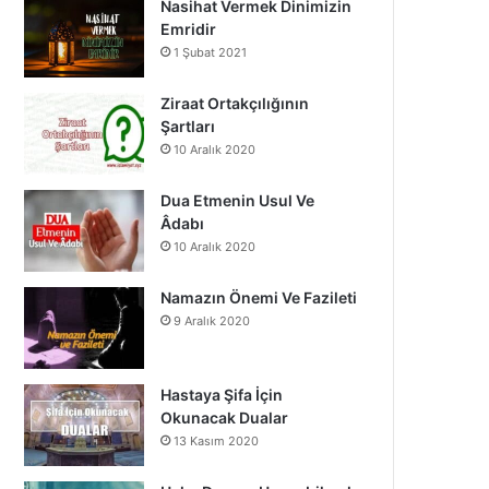
Nasihat Vermek Dinimizin
o
b
g
Emridir
1 Şubat 2021
o
e
r
k
a
Ziraat Ortakçılığının
Şartları
m
10 Aralık 2020
Dua Etmenin Usul Ve
Âdabı
10 Aralık 2020
Namazın Önemi Ve Fazileti
9 Aralık 2020
Hastaya Şifa İçin
Okunacak Dualar
13 Kasım 2020