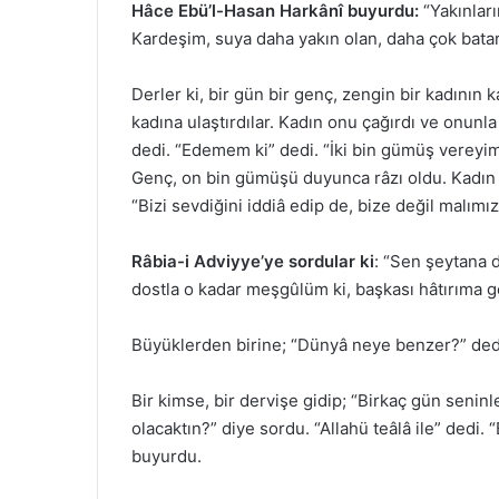
Hâce Ebü’l-Hasan Harkânî buyurdu:
“Yakınları
Kardeşim, suya daha yakın olan, daha çok batar
Derler ki, bir gün bir genç, zengin bir kadının 
kadına ulaştırdılar. Kadın onu çağırdı ve onun
dedi. “Edemem ki” dedi. “İki bin gümüş vereyi
Genç, on bin gümüşü duyunca râzı oldu. Kadın 
“Bizi sevdiğini iddiâ edip de, bize değil malımız
Râbia-i Adviyye’ye sordular ki
: “Sen şeytana 
dostla o kadar meşgûlüm ki, başkası hâtırıma 
Büyüklerden birine; “Dünyâ neye benzer?” dedi
Bir kimse, bir dervişe gidip; “Birkaç gün seni
olacaktın?” diye sordu. “Allahü teâlâ ile” dedi.
buyurdu.