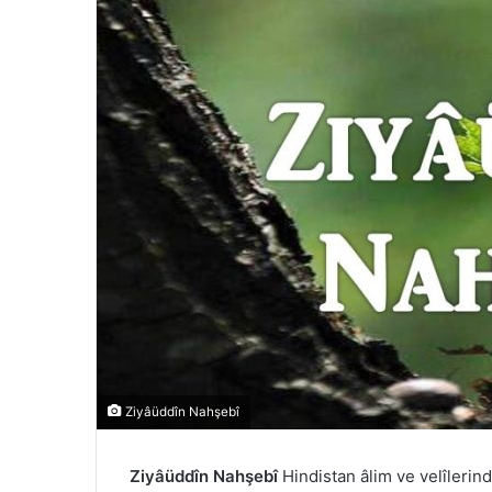
Ziyâüddîn Nahşebî
Ziyâüddîn Nahşebî
Hindistan âlim ve velîlerin