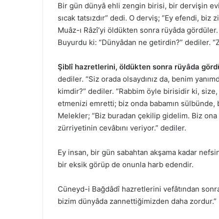
Bir gün dünyâ ehli zengin birisi, bir dervişin evi
sıcak tatsızdır” dedi. O derviş; “Ey efendi, biz
Muâz-ı Râzî’yi öldükten sonra rüyâda gördüler.
Buyurdu ki: “Dünyâdan ne getirdin?” dediler. “
Şiblî hazretlerini, öldükten sonra rüyâda gördü
dediler. “Siz orada olsaydınız da, benim yanımda
kimdir?” dediler. “Rabbim öyle birisidir ki, si
etmenizi emretti; biz onda babamın sülbünde, b
Melekler; “Biz buradan çekilip gidelim. Biz ona
zürriyetinin cevâbını veriyor.” dediler.
Ey insan, bir gün sabahtan akşama kadar nefsinl
bir eksik görüp de onunla harb edendir.
Cüneyd-i Bağdâdî hazretlerini vefâtından sonra 
bizim dünyâda zannettiğimizden daha zordur.”