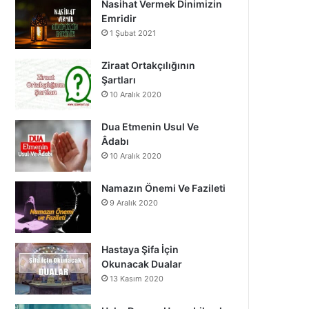
Nasihat Vermek Dinimizin
o
b
g
Emridir
1 Şubat 2021
o
e
r
k
a
Ziraat Ortakçılığının
Şartları
m
10 Aralık 2020
Dua Etmenin Usul Ve
Âdabı
10 Aralık 2020
Namazın Önemi Ve Fazileti
9 Aralık 2020
Hastaya Şifa İçin
Okunacak Dualar
13 Kasım 2020