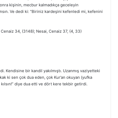
. Sonra kişinin, mecbur kalmadıkça geceleyin
sın. Ve dedi ki: “Biriniz kardeşini kefenledi mi, kefenini
Cenaiz 34, (3148); Nesai, Cenaiz 37, (4, 33)
rdi. Kendisine bir kandil yakılmıştı. Uzanmış vaziyetteki
kkak ki sen çok dua eden, çok Kur’an okuyan (yufka
kılsın!” diye dua etti ve dört kere tekbir getirdi.