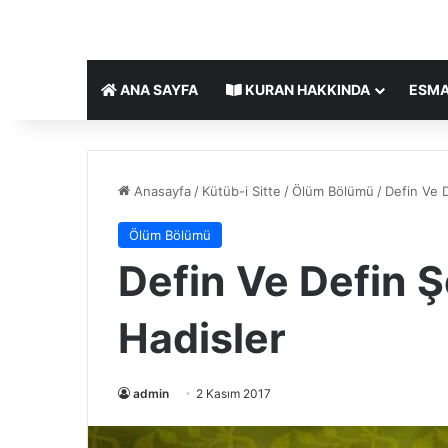
ANA SAYFA
KURAN HAKKINDA
ESMA
Anasayfa
/
Kütüb-i Sitte
/
Ölüm Bölümü
/
Defin Ve De
Ölüm Bölümü
Defin Ve Defin Şek
Hadisler
admin
2 Kasım 2017