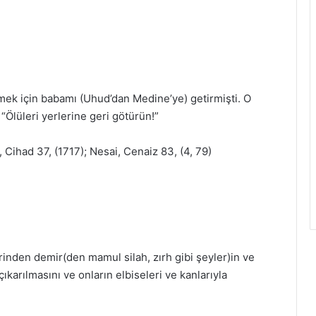
k için babamı (Uhud’dan Medine’ye) getirmişti. O
: “Ölüleri yerlerine geri götürün!”
 Cihad 37, (1717); Nesai, Cenaiz 83, (4, 79)
rinden demir(den mamul silah, zırh gibi şeyler)in ve
arılmasını ve onların elbiseleri ve kanlarıyla