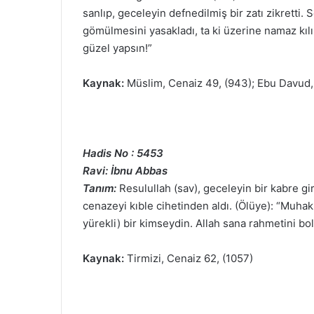
sanlıp, geceleyin defnedilmiş bir zatı zikretti
gömülmesini yasakladı, ta ki üzerine namaz kılın
güzel yapsın!”
Kaynak:
Müslim, Cenaiz 49, (943); Ebu Davud, 
Hadis No : 5453
Ravi: İbnu Abbas
Tanım:
Resulullah (sav), geceleyin bir kabre gi
cenazeyi kıble cihetinden aldı. (Ölüye): “Muha
yürekli) bir kimseydin. Allah sana rahmetini bol 
Kaynak:
Tirmizi, Cenaiz 62, (1057)