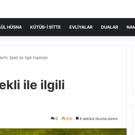
ÜL HÜSNA
KÜTÜB-I SITTE
EVLIYALAR
DUALAR
NA
fin Şekli ile ilgili Hadisler
li ile ilgili
0
656
4 dakika okuma süresi