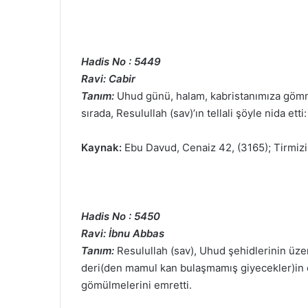
Hadis No : 5449
Ravi: Cabir
Tanım:
Uhud günü, halam, kabristanımıza gömme
sırada, Resulullah (sav)’ın tellali şöyle nida etti
Kaynak:
Ebu Davud, Cenaiz 42, (3165); Tirmizi,
Hadis No : 5450
Ravi: İbnu Abbas
Tanım:
Resulullah (sav), Uhud şehidlerinin üze
deri(den mamul kan bulaşmamış giyecekler)in çık
gömülmelerini emretti.