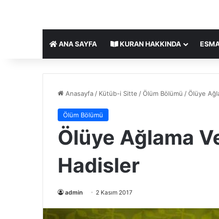
ANA SAYFA
KURAN HAKKINDA
ESMA
Anasayfa
/
Kütüb-i Sitte
/
Ölüm Bölümü
/
Ölüye Ağla
Ölüm Bölümü
Ölüye Ağlama Ve 
Hadisler
admin
2 Kasım 2017