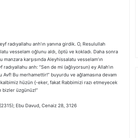
eyf radıyallahu anh’ın yanına girdik. O, Resulullah
salatu vesselam oğlunu aldı, öptü ve kokladı. Daha sonra
 Bu manzara karşısında Aleyhissalatu vesselam’ın
radıyallahu anh: “Sen de mi (ağlıyorsun) ey Allah’ın
nu Avf! Bu merhamettir!” buyurdu ve ağlamasına devam
 kalbimiz hüzün {-eker, fakat Rabbimizi razı etmeyecek
n bizler üzgünüz!”
 (2315); Ebu Davud, Cenaiz 28, 3126