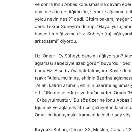
ve sonra İbnu Abbas konuşmasına devam ederek
nam mevkie geldiğimizde, semüre ağacının gölg
yolcu neyin nesi?” dedi. Gittim baktım, meğer 
dedi. Tekrar Süheyb’e dönüp: “Haydi yürü, emr
hançerlendiği zaman Hz. Süheyb (ra), ağlayarak
arkadaşım!” diyordu.
Hz. Ömer: “Ey Süheyb bana mı ağlıyorsun? Aley
ağlaması sebebiyle azab görür” buyurdu!” dedi.
bunu Hz. Aişe (ra)’ya hatırlatmıştım. Şöyle ded
(sav): “Allah, mü’mine, ehlinin üzerine ağlamas
“Allah, kafirin azabını, ehlinin üzerine ağlamas
etti: “(Bu meselede) size Kur’an yeter. Orada “
18) buyrulmuştur.” Bu söz üzerine İbnu Abbas (ra
(gülmek ve ağlamak fıtri bir şe’niyettir, kişinin
Ömer bu konuşmalar karşısında hiçbir şey söylem
Kaynak:
Buhari, Cenaiz 33; Müslim, Cenaiz 22, (