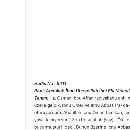
Hadis No : 5411
Ravi: Abdullah İbnu Ubeydillah İbni Ebi Müley
Tanım:
Hz. Osman İbnu Affan radıyallahu anh’ın
üzere geldik, İbnu Ömer ve İbnu Abbas (ra) da 
oturuyordum. Abdullah İbnu Ömer, tam karşısı
yasaklamıyorsun? Zira Resulullah (sav): “Ölü, e
buyurmuştur!” dedi. Bunun üzerine İbnu Abbas (