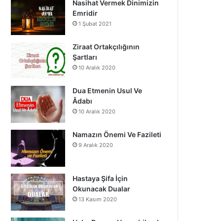
Nasihat Vermek Dinimizin
o
b
g
Emridir
1 Şubat 2021
o
e
r
k
a
Ziraat Ortakçılığının
Şartları
m
10 Aralık 2020
Dua Etmenin Usul Ve
Âdabı
10 Aralık 2020
Namazın Önemi Ve Fazileti
9 Aralık 2020
Hastaya Şifa İçin
Okunacak Dualar
13 Kasım 2020