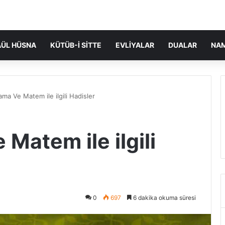
ÜL HÜSNA
KÜTÜB-I SITTE
EVLIYALAR
DUALAR
NA
ma Ve Matem ile ilgili Hadisler
Matem ile ilgili
0
697
6 dakika okuma süresi