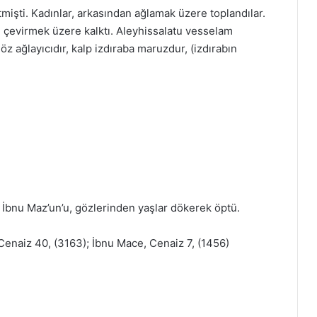
etmişti. Kadınlar, arkasından ağlamak üzere toplandılar.
 çevirmek üzere kalktı. Aleyhissalatu vesselam
z ağlayıcıdır, kalp izdıraba maruzdur, (izdırabın
İbnu Maz’un’u, gözlerinden yaşlar dökerek öptü.
Cenaiz 40, (3163); İbnu Mace, Cenaiz 7, (1456)