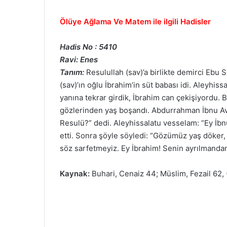
Ölüye Ağlama Ve Matem ile ilgili Hadisler
Hadis No : 5410
Ravi: Enes
Tanım:
Resulullah (sav)’a birlikte demirci Ebu S
(sav)’ın oğlu İbrahim’in süt babası idi. Aleyhis
yanına tekrar girdik, İbrahim can çekişiyordu.
gözlerinden yaş boşandı. Abdurrahman İbnu Avf 
Resulü?” dedi. Aleyhissalatu vesselam: “Ey İb
etti. Sonra şöyle söyledi: “Gözümüz yaş döker,
söz sarfetmeyiz. Ey İbrahim! Senin ayrılmanda
Kaynak:
Buhari, Cenaiz 44; Müslim, Fezail 62,