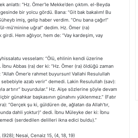
 anlattı: “Hz. Ömer’le Mekke’den çıktım. el-Beyda
esinde bir yolcu gördü. Bana: “Git bak bakalım! Bu
Süheyb imiş, gelip haber verdim. “Onu bana çağır!”
’ül-mü’minine uğra!” dedim. Hz. Ömer (ra)
 girdi. Hem ağlıyor, hem de: “Vay kardeşim, vay
hissalatu vesselam: “Ölü, ehlinin kendi üzerine
 İbnu Abbas (ra) der ki: “Hz. Ömer (ra) öldüğü zaman
i: “Allah Ömer’e rahmet buyursun! Vallahi Resulullah
ı sebebiyle azab verir” demedi. Lakin Resulullah (sav):
ıyla artırır” buyurdular.” Hz. Aişe sözlerine şöyle devam
Hiçbir günahkar başkasının günahını yüklenmez.” (Fatır
): “Gerçek şu ki, güldüren de, ağlatan da Allah’tır,
 bunda dahli yoktur)” dedi. İbnu Müleyke der ki: İbnu
edi (serdedilen delilleri ikna edici buldu).”
928); Nesai, Cenaiz 15, (4, 18, 19)