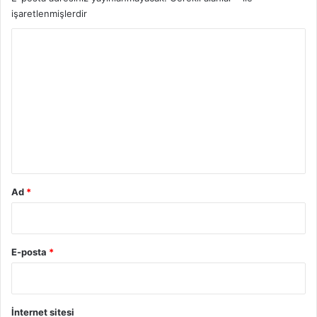
i
işaretlenmişlerdir
s
Y
l
e
o
r
r
u
m
*
Ad
*
E-posta
*
İnternet sitesi