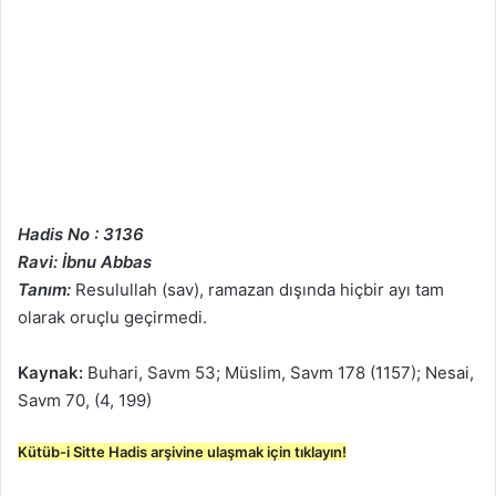
Hadis No : 3136
Ravi: İbnu Abbas
Tanım:
Resulullah (sav), ramazan dışında hiçbir ayı tam
olarak oruçlu geçirmedi.
Kaynak:
Buhari, Savm 53; Müslim, Savm 178 (1157); Nesai,
Savm 70, (4, 199)
Kütüb-i Sitte Hadis arşivine ulaşmak için tıklayın!