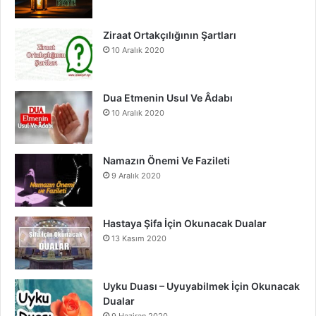
o
b
g
o
e
r
Ziraat Ortakçılığının Şartları
10 Aralık 2020
k
a
m
Dua Etmenin Usul Ve Âdabı
10 Aralık 2020
Namazın Önemi Ve Fazileti
9 Aralık 2020
Hastaya Şifa İçin Okunacak Dualar
13 Kasım 2020
Uyku Duası – Uyuyabilmek İçin Okunacak
Dualar