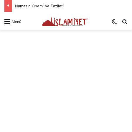
Namazın Önemi Ve Fazileti
Dış gö
A
Menü