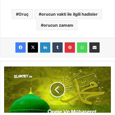
Oruç
orucun vakti ile ilgili hadisler
orucun zamanı
LinkedIn
Tumblr
Pinterest
WhatsApp
E-Posta ile paylaş
Ö
p
m
e
V
e
M
ü
b