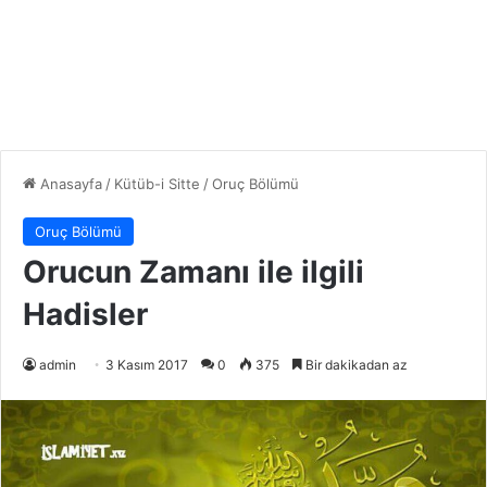
Anasayfa
/
Kütüb-i Sitte
/
Oruç Bölümü
Oruç Bölümü
Orucun Zamanı ile ilgili
Hadisler
admin
3 Kasım 2017
0
375
Bir dakikadan az