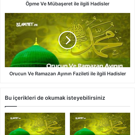
a
Öpme Ve Mübaşeret ile ilgili Hadisler
ş
e
O
r
r
e
u
t
c
i
u
l
n
e
V
i
e
l
R
g
a
Orucun Ve Ramazan Ayının Fazileti ile ilgili Hadisler
i
m
l
a
i
z
Bu içerikleri de okumak isteyebilirsiniz
H
a
a
n
d
A
i
y
s
ı
l
n