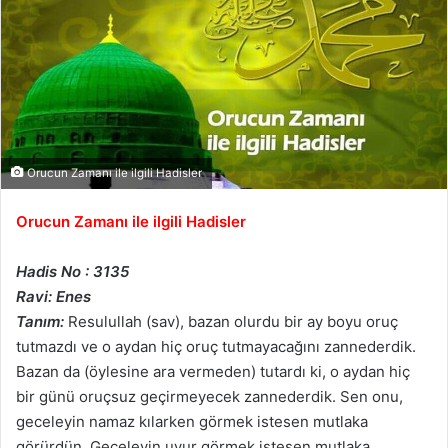
Orucun Zamanı ile ilgili Hadisler
Orucun Zamanı ile ilgili Hadisler
Hadis No : 3135
Ravi: Enes
Tanım:
Resulullah (sav), bazan olurdu bir ay boyu oruç
tutmazdı ve o aydan hiç oruç tutmayacağını zannederdik.
Bazan da (öylesine ara vermeden) tutardı ki, o aydan hiç
bir günü oruçsuz geçirmeyecek zannederdik. Sen onu,
geceleyin namaz kılarken görmek istesen mutlaka
görürdün. Geceleyin uyur görmek istesen mutlaka