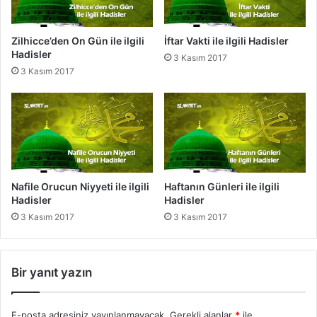
e
ı
r
n
F
Zilhicce’den On Gün ile ilgili
İftar Vakti ile ilgili Hadisler
a
Hadisler
3 Kasım 2017
z
3 Kasım 2017
i
l
e
t
i
i
l
e
Nafile Orucun Niyyeti ile ilgili
Haftanın Günleri ile ilgili
i
Hadisler
Hadisler
l
3 Kasım 2017
3 Kasım 2017
g
i
l
i
Bir yanıt yazın
H
a
d
E-posta adresiniz yayınlanmayacak.
Gerekli alanlar
*
ile