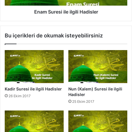
l
s
i
i
Enam Suresi ile ilgili Hadisler
H
i
a
l
d
e
Bu içerikleri de okumak isteyebilirsiniz
i
i
s
l
l
g
e
i
r
l
i
H
a
d
Kadir Suresi ile ilgili Hadisler
Nun (Kalem) Suresi ile ilgili
i
Hadisler
26 Ekim 2017
s
25 Ekim 2017
l
e
r