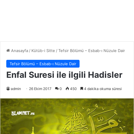
Anasayfa
/
Kütüb-i Sitte
/
Tefsir Bölümü – Esbab-ı Nüzule Dair
Tefsir Bölümü – Esbab-ı Nüzule Dair
Enfal Suresi ile ilgili Hadisler
admin
26 Ekim 2017
0
450
4 dakika okuma süresi