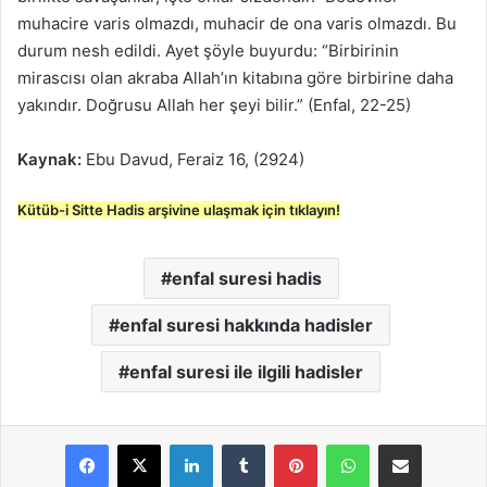
muhacire varis olmazdı, muhacir de ona varis olmazdı. Bu
durum nesh edildi. Ayet şöyle buyurdu: “Birbirinin
mirascısı olan akraba Allah’ın kitabına göre birbirine daha
yakındır. Doğrusu Allah her şeyi bilir.” (Enfal, 22-25)
Kaynak:
Ebu Davud, Feraiz 16, (2924)
Kütüb-i Sitte Hadis arşivine ulaşmak için tıklayın!
enfal suresi hadis
enfal suresi hakkında hadisler
enfal suresi ile ilgili hadisler
LinkedIn
Tumblr
Pinterest
WhatsApp
E-Posta ile paylaş