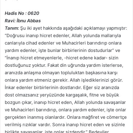
Hadis No : 0620
Ravi: İbnu Abbas
Tanım:
Şu iki ayet hakkında aşağıdaki açıklamayı yapmıştır:
“Doğrusu inanıp hicret edenler, Allah yolunda mallarıyla
canlarıyla cihad edenler ve Muhacirleri barındırıp onlara
yardım edenler, işte bunlar birbirlerinin dostudurlar” ve
“İnanıp hicret etmeyenlerle, -hicret edene kadar- sizin
dostluğunuz yoktur. Fakat din uğrunda yardım isterlerse,
aranızda anlaşma olmayan topluluktan başkasına karşı
onlara yardım etmeniz gerekir. Allah işlediklerinizi görür.
İnkar edenler birbirlerinin dostlarıdır. Eğer siz aranızda
dost olmazsanız yeryüzünde kargaşalık, fitne ve büyük
bozgun çıkar, inanıp hicret eden, Allah yolunda savaşanlar
ve Muhacirleri barındırıp, onlara yardım edenler, işte onlar
gerçekten inanmış olanlardır. Onlara mağfiret ve cömertçe
verilmiş rızıklar vardır. Sonra inanıp hicret eden ve sizinle
birlikte savaşanlar, işte onlar sizdendir.” Bedeviler