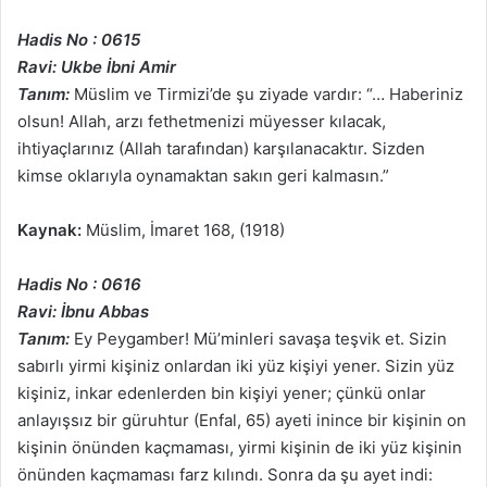
Hadis No : 0615
Ravi: Ukbe İbni Amir
Tanım:
Müslim ve Tirmizi’de şu ziyade vardır: “… Haberiniz
olsun! Allah, arzı fethetmenizi müyesser kılacak,
ihtiyaçlarınız (Allah tarafından) karşılanacaktır. Sizden
kimse oklarıyla oynamaktan sakın geri kalmasın.”
Kaynak:
Müslim, İmaret 168, (1918)
Hadis No : 0616
Ravi: İbnu Abbas
Tanım:
Ey Peygamber! Mü’minleri savaşa teşvik et. Sizin
sabırlı yirmi kişiniz onlardan iki yüz kişiyi yener. Sizin yüz
kişiniz, inkar edenlerden bin kişiyi yener; çünkü onlar
anlayışsız bir güruhtur (Enfal, 65) ayeti inince bir kişinin on
kişinin önünden kaçmaması, yirmi kişinin de iki yüz kişinin
önünden kaçmaması farz kılındı. Sonra da şu ayet indi: