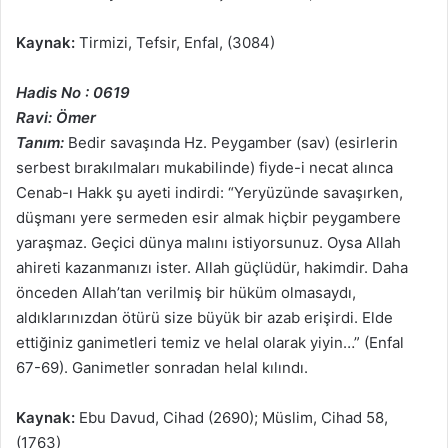
Kaynak:
Tirmizi, Tefsir, Enfal, (3084)
Hadis No : 0619
Ravi: Ömer
Tanım:
Bedir savaşında Hz. Peygamber (sav) (esirlerin
serbest bırakılmaları mukabilinde) fiyde-i necat alınca
Cenab-ı Hakk şu ayeti indirdi: “Yeryüzünde savaşırken,
düşmanı yere sermeden esir almak hiçbir peygambere
yaraşmaz. Geçici dünya malını istiyorsunuz. Oysa Allah
ahireti kazanmanızı ister. Allah güçlüdür, hakimdir. Daha
önceden Allah’tan verilmiş bir hüküm olmasaydı,
aldıklarınızdan ötürü size büyük bir azab erişirdi. Elde
ettiğiniz ganimetleri temiz ve helal olarak yiyin…” (Enfal
67-69). Ganimetler sonradan helal kılındı.
Kaynak:
Ebu Davud, Cihad (2690); Müslim, Cihad 58,
(1763)