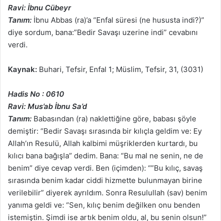
Ravi: İbnu Cübeyr
Tanım:
İbnu Abbas (ra)’a “Enfal süresi (ne hususta indi?)”
diye sordum, bana:”Bedir Savaşı uzerine indi” cevabını
verdi.
Kaynak:
Buhari, Tefsir, Enfal 1; Müslim, Tefsir, 31, (3031)
Hadis No : 0610
Ravi: Mus’ab İbnu Sa’d
Tanım:
Babasından (ra) naklettiğine göre, babası şöyle
demiştir: “Bedir Savaşı sırasında bir kılıçla geldim ve: Ey
Allah’ın Resulü, Allah kalbimi müşriklerden kurtardı, bu
kılıcı bana bağışla” dedim. Bana: “Bu mal ne senin, ne de
benim” diye cevap verdi. Ben (içimden): “”Bu kılıç, savaş
sırasında benim kadar ciddi hizmette bulunmayan birine
verilebilir” diyerek ayrıldım. Sonra Resulullah (sav) benim
yanıma geldi ve: “Sen, kılıç benim değilken onu benden
istemiştin. Şimdi ise artık benim oldu, al, bu senin olsun!”