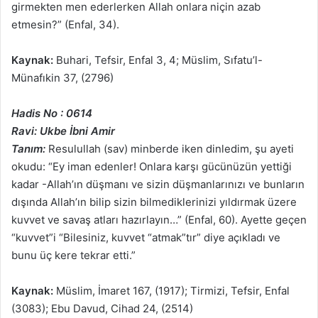
girmekten men ederlerken Allah onlara niçin azab
etmesin?” (Enfal, 34).
Kaynak:
Buhari, Tefsir, Enfal 3, 4; Müslim, Sıfatu’l-
Münafıkin 37, (2796)
Hadis No : 0614
Ravi: Ukbe İbni Amir
Tanım:
Resulullah (sav) minberde iken dinledim, şu ayeti
okudu: “Ey iman edenler! Onlara karşı gücünüzün yettiği
kadar -Allah’ın düşmanı ve sizin düşmanlarınızı ve bunların
dışında Allah’ın bilip sizin bilmediklerinizi yıldırmak üzere
kuvvet ve savaş atları hazırlayın…” (Enfal, 60). Ayette geçen
“kuvvet”i “Bilesiniz, kuvvet “atmak”tır” diye açıkladı ve
bunu üç kere tekrar etti.”
Kaynak:
Müslim, İmaret 167, (1917); Tirmizi, Tefsir, Enfal
(3083); Ebu Davud, Cihad 24, (2514)