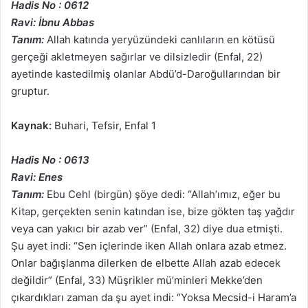
Hadis No : 0612
Ravi: İbnu Abbas
Tanım:
Allah katında yeryüzündeki canlıların en kötüsü
gerçeği akletmeyen sağırlar ve dilsizledir (Enfal, 22)
ayetinde kastedilmiş olanlar Abdü’d-Daroğullarından bir
gruptur.
Kaynak:
Buhari, Tefsir, Enfal 1
Hadis No : 0613
Ravi: Enes
Tanım:
Ebu Cehl (birgün) şöye dedi: “Allah’ımız, eğer bu
Kitap, gerçekten senin katından ise, bize gökten taş yağdır
veya can yakıcı bir azab ver” (Enfal, 32) diye dua etmişti.
Şu ayet indi: “Sen içlerinde iken Allah onlara azab etmez.
Onlar bağışlanma dilerken de elbette Allah azab edecek
değildir” (Enfal, 33) Müşrikler mü’minleri Mekke’den
çıkardıkları zaman da şu ayet indi: “Yoksa Mecsid-i Haram’a