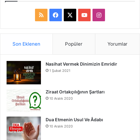
R
F
X
Y
I
S
a
o
n
S
c
u
s
Son Eklenen
Popüler
Yorumlar
e
T
t
Nasihat Vermek Dinimizin Emridir
b
u
a
1 Şubat 2021
o
b
g
o
e
r
Ziraat Ortakçılığının Şartları
10 Aralık 2020
k
a
m
Dua Etmenin Usul Ve Âdabı
10 Aralık 2020