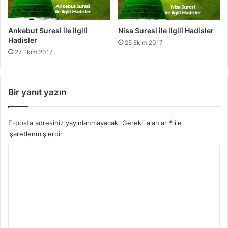
Ankebut Suresi ile ilgili
Nisa Suresi ile ilgili Hadisler
Hadisler
25 Ekim 2017
27 Ekim 2017
Bir yanıt yazın
E-posta adresiniz yayınlanmayacak.
Gerekli alanlar
*
ile
işaretlenmişlerdir
Y
o
r
u
m