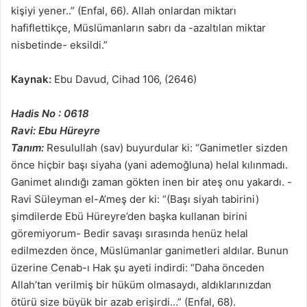
kişiyi yener..” (Enfal, 66). Allah onlardan miktarı
hafiflettikçe, Müslümanların sabrı da -azaltılan miktar
nisbetinde- eksildi.”
Kaynak:
Ebu Davud, Cihad 106, (2646)
Hadis No : 0618
Ravi: Ebu Hüreyre
Tanım:
Resulullah (sav) buyurdular ki: “Ganimetler sizden
önce hiçbir başı siyaha (yani ademoğluna) helal kılınmadı.
Ganimet alındığı zaman gökten inen bir ateş onu yakardı. -
Ravi Süleyman el-A’meş der ki: “(Başı siyah tabirini)
şimdilerde Ebü Hüreyre’den başka kullanan birini
göremiyorum- Bedir savaşı sırasında henüz helal
edilmezden önce, Müslümanlar ganimetleri aldılar. Bunun
üzerine Cenab-ı Hak şu ayeti indirdi: “Daha önceden
Allah’tan verilmiş bir hüküm olmasaydı, aldıklarınızdan
ötürü size büyük bir azab erişirdi…” (Enfal, 68).