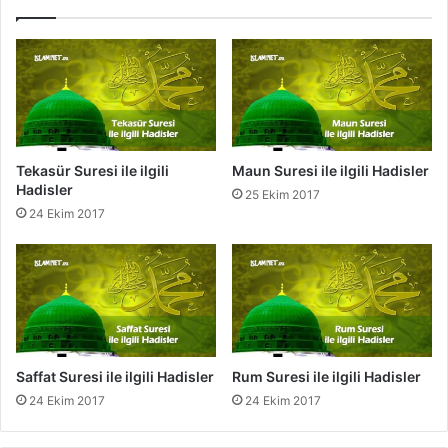
l
g
e
i
r
l
i
H
a
d
i
Tekasür Suresi ile ilgili
Maun Suresi ile ilgili Hadisler
s
Hadisler
25 Ekim 2017
l
24 Ekim 2017
e
r
Saffat Suresi ile ilgili Hadisler
Rum Suresi ile ilgili Hadisler
24 Ekim 2017
24 Ekim 2017