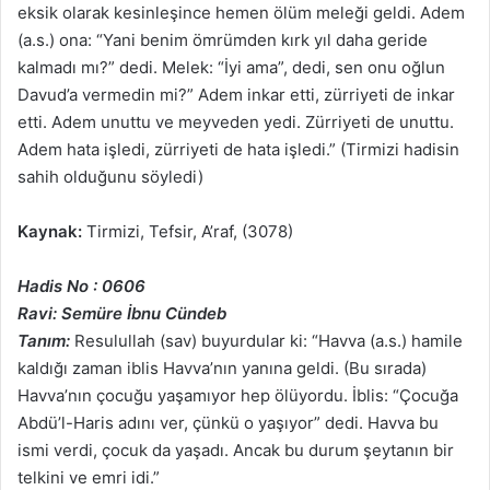
eksik olarak kesinleşince hemen ölüm meleği geldi. Adem
(a.s.) ona: “Yani benim ömrümden kırk yıl daha geride
kalmadı mı?” dedi. Melek: “İyi ama”, dedi, sen onu oğlun
Davud’a vermedin mi?” Adem inkar etti, zürriyeti de inkar
etti. Adem unuttu ve meyveden yedi. Zürriyeti de unuttu.
Adem hata işledi, zürriyeti de hata işledi.” (Tirmizi hadisin
sahih olduğunu söyledi)
Kaynak:
Tirmizi, Tefsir, A’raf, (3078)
Hadis No : 0606
Ravi: Semüre İbnu Cündeb
Tanım:
Resulullah (sav) buyurdular ki: “Havva (a.s.) hamile
kaldığı zaman iblis Havva’nın yanına geldi. (Bu sırada)
Havva’nın çocuğu yaşamıyor hep ölüyordu. İblis: “Çocuğa
Abdü’l-Haris adını ver, çünkü o yaşıyor” dedi. Havva bu
ismi verdi, çocuk da yaşadı. Ancak bu durum şeytanın bir
telkini ve emri idi.”