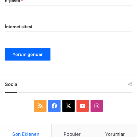
E-posta
*
İnternet sitesi
Social
R
F
X
Y
I
S
a
o
n
S
c
u
s
Son Eklenen
Popüler
Yorumlar