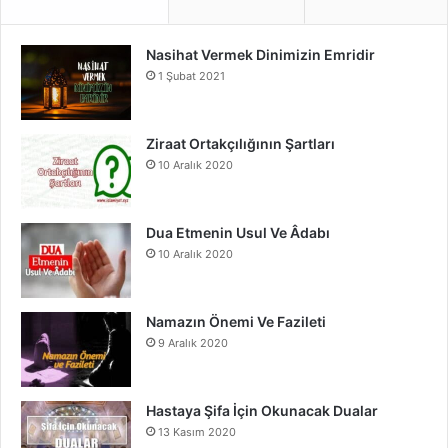
e
T
t
Nasihat Vermek Dinimizin Emridir
b
u
a
1 Şubat 2021
o
b
g
o
e
r
Ziraat Ortakçılığının Şartları
10 Aralık 2020
k
a
m
Dua Etmenin Usul Ve Âdabı
10 Aralık 2020
Namazın Önemi Ve Fazileti
9 Aralık 2020
Hastaya Şifa İçin Okunacak Dualar
13 Kasım 2020