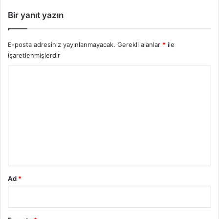
Bir yanıt yazın
E-posta adresiniz yayınlanmayacak.
Gerekli alanlar
*
ile
işaretlenmişlerdir
Y
o
r
u
m
*
Ad
*