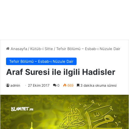
Anasayfa
/
Kütüb-i Sitte
/
Tefsir Bölümü – Esbab-ı Nüzule Dair
Tefsir Bölümü – Esbab-ı Nüzule Dair
Araf Suresi ile ilgili Hadisler
admin
27 Ekim 2017
0
669
3 dakika okuma süresi