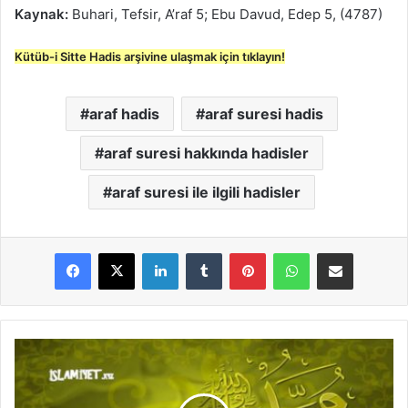
Kaynak:
Buhari, Tefsir, A’raf 5; Ebu Davud, Edep 5, (4787)
Kütüb-i Sitte Hadis arşivine ulaşmak için tıklayın!
araf hadis
araf suresi hadis
araf suresi hakkında hadisler
araf suresi ile ilgili hadisler
LinkedIn
Tumblr
Pinterest
WhatsApp
E-Posta ile paylaş
A
b
e
s