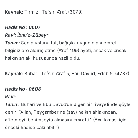
Kaynak:
Tirmizi, Tefsir, A’raf, (3079)
Hadis No : 0607
Ravi: İbnu’z-Zübeyr
Tanım:
Sen afyolunu tut, bağışla, uygun olanı emret,
bilgisizlere aldırış etme (A’raf, 199) ayeti, ancak ve ancak
halkın ahlakı hususunda nazil oldu.
Kaynak:
Buhari, Tefsir, A’raf 5; Ebu Davud, Edeb 5, (4787)
Hadis No : 0608
Ravi:
Tanım:
Buhari ve Ebu Davud’un diğer bir rivayetinde şöyle
denir: “Allah, Peygamberine (sav) halkın ahlakından,
affetmeyi, benimseyip almasını emretti.” (Açıklaması için
önceki hadise bakılabilir)