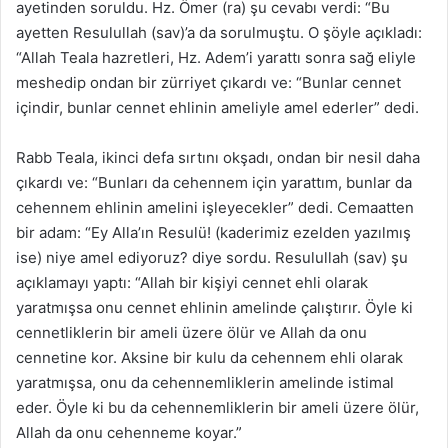
ayetinden soruldu. Hz. Ömer (ra) şu cevabı verdi: “Bu
ayetten Resulullah (sav)’a da sorulmuştu. O şöyle açıkladı:
“Allah Teala hazretleri, Hz. Adem’i yarattı sonra sağ eliyle
meshedip ondan bir zürriyet çıkardı ve: “Bunlar cennet
içindir, bunlar cennet ehlinin ameliyle amel ederler” dedi.
Rabb Teala, ikinci defa sırtını okşadı, ondan bir nesil daha
çıkardı ve: “Bunları da cehennem için yarattım, bunlar da
cehennem ehlinin amelini işleyecekler” dedi. Cemaatten
bir adam: “Ey Alla’ın Resulü! (kaderimiz ezelden yazılmış
ise) niye amel ediyoruz? diye sordu. Resulullah (sav) şu
açıklamayı yaptı: “Allah bir kişiyi cennet ehli olarak
yaratmışsa onu cennet ehlinin amelinde çalıştırır. Öyle ki
cennetliklerin bir ameli üzere ölür ve Allah da onu
cennetine kor. Aksine bir kulu da cehennem ehli olarak
yaratmışsa, onu da cehennemliklerin amelinde istimal
eder. Öyle ki bu da cehennemliklerin bir ameli üzere ölür,
Allah da onu cehenneme koyar.”