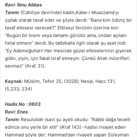
Ravi: İbnu Abbas
Tanım:
(Cahiliye devrinde) kadın,Kabe-i Muazzama’yı
çıplak olarak tavaf eder ve şöyle derdi: “Bana kim ödünç bir
tavaf elbisesi verecek?” Elbiseyi fercinin üzerine kor:
“Bugün bir kısmı veya tamamı görülür ama, ondan açılanı
helal etmem” derdi. Bu tatbikatla ilgili olarak şu ayet indi:
“Ey Ademoğulları! Her mescide güzel elbiselerinizi giyerek
gidin, yiyin, için fakat israf etmeyin. Çünkü Allah müsrifleri
sevmez” (A’raf, 31).
Kaynak:
Müslim, Tefsir 25, (3028); Nesai, Hacc 131,
(5,233, 234)
Hadis No : 0603
Ravi: Enes
Tanım:
Resulullah (sav) şu ayeti okudu: “Rabbi dağa tecelli
edince onu yerle bir etti” (A’raf 143) -hadisi rivayet eden
Hammad şöyle der: Hammad’dan rivayeti yapan Süleyman