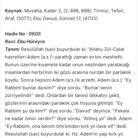
Kaynak:
Muvatta, Kader 2, (2, 898, 899); Tirmizi, Tefsir,
A’raf, (3077); Ebu Davud, Sünnet 17, (4703)
Hadis No : 0605
Ravi: Ebu Hüreyre
Tanım:
Resulüllah (sav) buyurdular ki: “Allahu Zül-Celal
hazretleri Adem (a.s.)’ı yarattığı zaman sırtını meshetti.
Bunun üzerine kıyamete kadar onun neslinden yaratacağı
insanlardan herbirinin iki gözü arasına nurdan bir parlaklık
koydu. Sonra hepsini Adem (a.s.)’e arzetti. Adem (a.s.): “Ey
Rabbim bunlar da kim?” diye sordu. “Bunlar senin
zürriyetindir” dedi. Onlardan bir tanesi dikkatini çekti,
gözlerinin arasındaki parlaklık çok hoşuna gitmişti. “Ey
Rabbim şu da kim?” diye sordu. “Davud” deyince. “Pekala
ne kadar ömür verdin?” diye sordu. “Altmış yıl” dedi. Adem:
“Ey Rabbim, ona benim ömrümden kırk yıl ilave et!” dedi.
Resulullah (sav) buyurdular ki: Hz. Adem’in yaşı kırk yıl