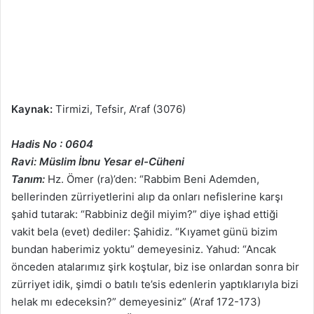
Kaynak:
Tirmizi, Tefsir, A’raf (3076)
Hadis No : 0604
Ravi: Müslim İbnu Yesar el-Cüheni
Tanım:
Hz. Ömer (ra)’den: “Rabbim Beni Ademden,
bellerinden zürriyetlerini alıp da onları nefislerine karşı
şahid tutarak: “Rabbiniz değil miyim?” diye işhad ettiği
vakit bela (evet) dediler: Şahidiz. “Kıyamet günü bizim
bundan haberimiz yoktu” demeyesiniz. Yahud: “Ancak
önceden atalarımız şirk koştular, biz ise onlardan sonra bir
zürriyet idik, şimdi o batılı te’sis edenlerin yaptıklarıyla bizi
helak mı edeceksin?” demeyesiniz” (A’raf 172-173)