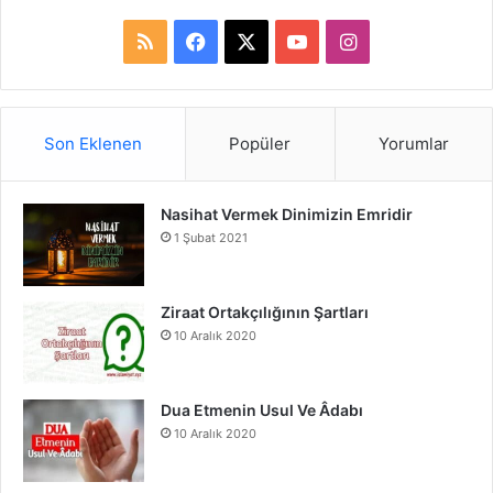
R
F
X
Y
I
S
a
o
n
S
c
u
s
Son Eklenen
Popüler
Yorumlar
e
T
t
Nasihat Vermek Dinimizin Emridir
b
u
a
1 Şubat 2021
o
b
g
o
e
r
Ziraat Ortakçılığının Şartları
10 Aralık 2020
k
a
m
Dua Etmenin Usul Ve Âdabı
10 Aralık 2020