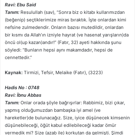
Ravi: Ebu Said
Tanım:
Resulullah (sav), “Sonra biz o kitabı kullarımızdan
(beğenip) seçtiklerimize miras bıraktık. İşte onlardan kimi
nefsine zulmedendir. Onların bazısı mutedildir, onlardan
bir kısmı da Allah’ın izniyle hayrat (ve hasenat yarışların)da
öncü ol(up kazan)andır!” (Fatır, 32) ayeti hakkında şunu
söyledi: “Bunların hepsi aynı makamdadır, hepsi de
cennettedir.”
Kaynak:
Tirmizi, Tefsir, Melaike (Fatır), (3223)
Hadis No : 0748
Ravi: İbnu Abbas
Tanım:
Onlar orada şöyle bağrışırlar: Rabbimiz, bizi çıkar,
yapmış olduğumuzdan bambaşka iyi amel (ve
hareketler)de bulunacağız. Size, iyice düşünecek kimsenin
düşünebileceği, öğüt kabul edilebileceği kadar ömür
vermedik mi? Size (azab ile) korkutan da gelmişti. Şimdi