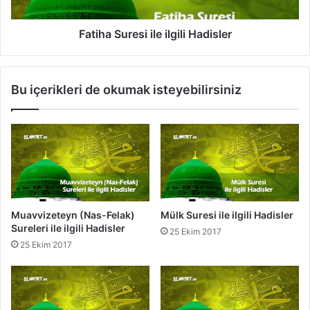
i
u
H
r
a
e
Fatiha Suresi ile ilgili Hadisler
d
s
i
i
s
i
Bu içerikleri de okumak isteyebilirsiniz
l
l
e
e
r
i
l
g
i
l
i
H
Muavvizeteyn (Nas-Felak)
Mülk Suresi ile ilgili Hadisler
a
Sureleri ile ilgili Hadisler
25 Ekim 2017
d
25 Ekim 2017
i
s
l
e
r