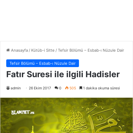
Anasayfa
/
Kütüb-i Sitte
/
Tefsir Bölümü – Esbab-ı Nüzule Dair
Tefsir Bölümü – Esbab-ı Nüzule Dair
Fatır Suresi ile ilgili Hadisler
admin
26 Ekim 2017
0
505
1 dakika okuma süresi