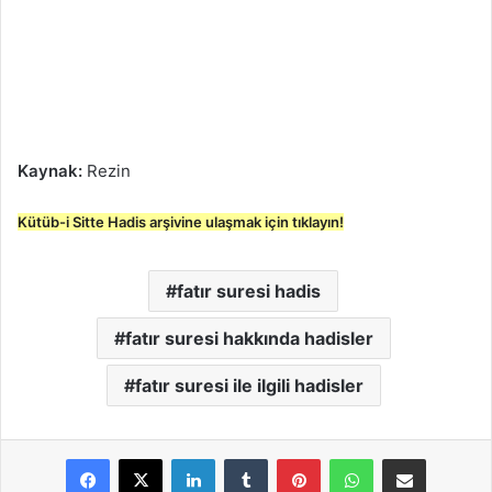
Kaynak:
Rezin
Kütüb-i Sitte Hadis arşivine ulaşmak için tıklayın!
fatır suresi hadis
fatır suresi hakkında hadisler
fatır suresi ile ilgili hadisler
LinkedIn
Tumblr
Pinterest
WhatsApp
E-Posta ile paylaş