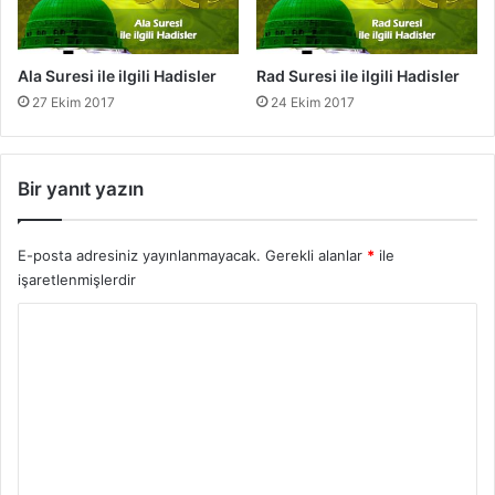
Ala Suresi ile ilgili Hadisler
Rad Suresi ile ilgili Hadisler
27 Ekim 2017
24 Ekim 2017
Bir yanıt yazın
E-posta adresiniz yayınlanmayacak.
Gerekli alanlar
*
ile
işaretlenmişlerdir
Y
o
r
u
m
*