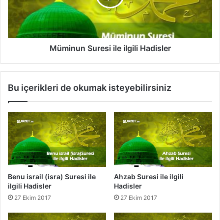
l
u
e
n
i
S
l
u
g
r
Müminun Suresi ile ilgili Hadisler
i
e
l
s
i
i
Bu içerikleri de okumak isteyebilirsiniz
H
i
a
l
d
e
i
i
s
l
l
g
e
i
r
l
i
Benu israil (isra) Suresi ile
Ahzab Suresi ile ilgili
H
ilgili Hadisler
Hadisler
a
27 Ekim 2017
27 Ekim 2017
d
i