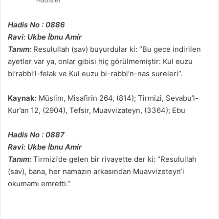
Hadisler
Hadis No : 0886
Ravi: Ukbe İbnu Amir
Tanım:
Resulullah (sav) buyurdular ki: “Bu gece indirilen
ayetler var ya, onlar gibisi hiç görülmemiştir: Kul euzu
bi’rabbi’l-felak ve Kul euzu bi-rabbi’n-nas sureleri”.
Kaynak:
Müslim, Misafirin 264, (814); Tirmizi, Sevabu’l-
Kur’an 12, (2904), Tefsir, Muavvizateyn, (3364); Ebu
Hadis No : 0887
Ravi: Ukbe İbnu Amir
Tanım:
Tirmizi’de gelen bir rivayette der ki: “Resulullah
(sav), bana, her namazın arkasından Muavvizeteyn’i
okumamı emretti.”