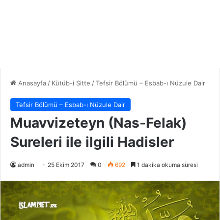
Anasayfa
/
Kütüb-i Sitte
/
Tefsir Bölümü – Esbab-ı Nüzule Dair
Tefsir Bölümü – Esbab-ı Nüzule Dair
Muavvizeteyn (Nas-Felak)
Sureleri ile ilgili Hadisler
admin
25 Ekim 2017
0
692
1 dakika okuma süresi