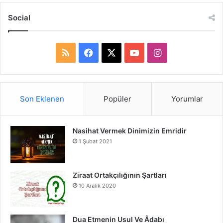
Social
R
F
X
Y
I
S
a
o
n
S
c
u
s
Son Eklenen
Popüler
Yorumlar
e
T
t
Nasihat Vermek Dinimizin Emridir
b
u
a
1 Şubat 2021
o
b
g
o
e
r
Ziraat Ortakçılığının Şartları
10 Aralık 2020
k
a
m
Dua Etmenin Usul Ve Âdabı