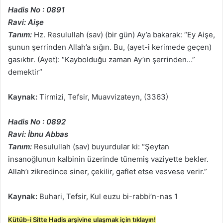
Hadis No : 0891
Ravi: Aişe
Tanım:
Hz. Resulullah (sav) (bir gün) Ay’a bakarak: “Ey Aişe,
şunun şerrinden Allah’a sığın. Bu, (ayet-i kerimede geçen)
gasıktır. (Ayet): “Kaybolduğu zaman Ay’ın şerrinden…”
demektir”
Kaynak:
Tirmizi, Tefsir, Muavvizateyn, (3363)
Hadis No : 0892
Ravi: İbnu Abbas
Tanım:
Resulullah (sav) buyurdular ki: “Şeytan
insanoğlunun kalbinin üzerinde tünemiş vaziyette bekler.
Allah’ı zikredince siner, çekilir, gaflet etse vesvese verir.”
Kaynak:
Buhari, Tefsir, Kul euzu bi-rabbi’n-nas 1
Kütüb-i Sitte Hadis arşivine ulaşmak için tıklayın!