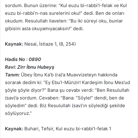
sordum. Bunun üzerine: “Kul euzu bi-rabbi’l-felak ve Kul
euzu bi-rabbi’n-nas surelerini oku!” dedi. Ben de onları
okudum. Resulullah ilaveten: “Bu iki süreyi oku, bunlar
gibisini asla okuyamıyacaksın!” dedi.
Kaynak:
Nesai, İstiaze 1, (8, 254)
Hadis No : 0890
Ravi: Zirr İbnu Hubeyş
Tanım:
Übey İbnu Ka’b (ra)’a Muavvizeteyn hakkında
sorarak dedim ki: “Ey Ebu’l-Münzir! Kardeşim İbnu Mes’ud
şöyle şöyle diyor?” Bana şu cevabı verdi: “Ben Resulullah
(sav)’a sordum. Cevaben: “Bana: “Söyle!” dendi, ben de
söyledim” dedi. Biz Resulullah (sav)’ın söylediği şekilde
söylüyoruz.”
Kaynak:
Buhari, Tefsir, Kul euzu bi-rabbi’l-felak 1