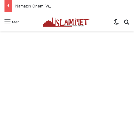
Namazın Önemi Ve Fazileti
Dış gö
A
Menü