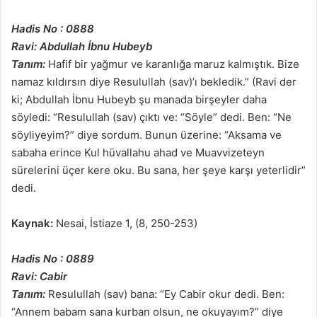
Hadis No : 0888
Ravi: Abdullah İbnu Hubeyb
Tanım:
Hafif bir yağmur ve karanlığa maruz kalmıştık. Bize
namaz kıldırsın diye Resulullah (sav)’ı bekledik.” (Ravi der
ki; Abdullah İbnu Hubeyb şu manada birşeyler daha
söyledi: “Resulullah (sav) çıktı ve: “Söyle” dedi. Ben: “Ne
söyliyeyim?” diye sordum. Bunun üzerine: “Aksama ve
sabaha erince Kul hüvallahu ahad ve Muavvizeteyn
sürelerini üçer kere oku. Bu sana, her şeye karşı yeterlidir”
dedi.
Kaynak:
Nesai, İstiaze 1, (8, 250-253)
Hadis No : 0889
Ravi: Cabir
Tanım:
Resulullah (sav) bana: “Ey Cabir okur dedi. Ben:
“Annem babam sana kurban olsun, ne okuyayım?” diye