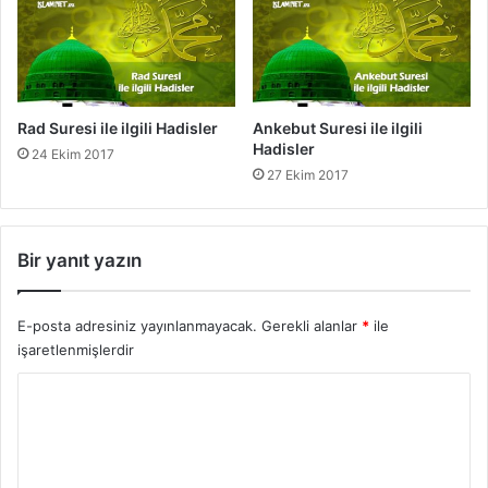
s
l
e
r
Rad Suresi ile ilgili Hadisler
Ankebut Suresi ile ilgili
Hadisler
24 Ekim 2017
27 Ekim 2017
Bir yanıt yazın
E-posta adresiniz yayınlanmayacak.
Gerekli alanlar
*
ile
işaretlenmişlerdir
Y
o
r
u