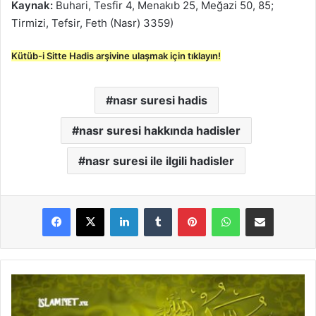
Kaynak:
Buhari, Tesfir 4, Menakıb 25, Meğazi 50, 85;
Tirmizi, Tefsir, Feth (Nasr) 3359)
Kütüb-i Sitte Hadis arşivine ulaşmak için tıklayın!
nasr suresi hadis
nasr suresi hakkında hadisler
nasr suresi ile ilgili hadisler
LinkedIn
Tumblr
Pinterest
WhatsApp
E-Posta ile paylaş
N
e
c