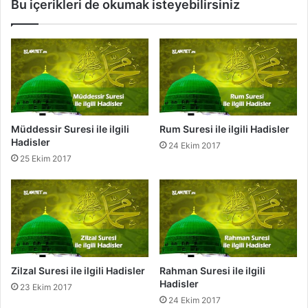
Bu içerikleri de okumak isteyebilirsiniz
l
i
e
l
r
g
i
l
i
H
a
d
Müddessir Suresi ile ilgili
Rum Suresi ile ilgili Hadisler
i
Hadisler
24 Ekim 2017
s
25 Ekim 2017
l
e
r
Zilzal Suresi ile ilgili Hadisler
Rahman Suresi ile ilgili
Hadisler
23 Ekim 2017
24 Ekim 2017