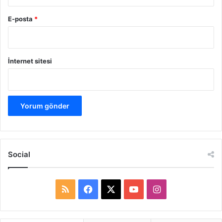
E-posta
*
İnternet sitesi
Social
R
F
X
Y
I
S
a
o
n