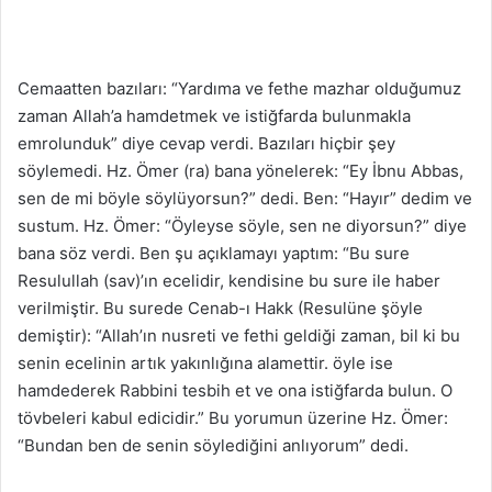
Cemaatten bazıları: “Yardıma ve fethe mazhar olduğumuz
zaman Allah’a hamdetmek ve istiğfarda bulunmakla
emrolunduk” diye cevap verdi. Bazıları hiçbir şey
söylemedi. Hz. Ömer (ra) bana yönelerek: “Ey İbnu Abbas,
sen de mi böyle söylüyorsun?” dedi. Ben: “Hayır” dedim ve
sustum. Hz. Ömer: “Öyleyse söyle, sen ne diyorsun?” diye
bana söz verdi. Ben şu açıklamayı yaptım: “Bu sure
Resulullah (sav)’ın ecelidir, kendisine bu sure ile haber
verilmiştir. Bu surede Cenab-ı Hakk (Resulüne şöyle
demiştir): “Allah’ın nusreti ve fethi geldiği zaman, bil ki bu
senin ecelinin artık yakınlığına alamettir. öyle ise
hamdederek Rabbini tesbih et ve ona istiğfarda bulun. O
tövbeleri kabul edicidir.” Bu yorumun üzerine Hz. Ömer:
“Bundan ben de senin söylediğini anlıyorum” dedi.