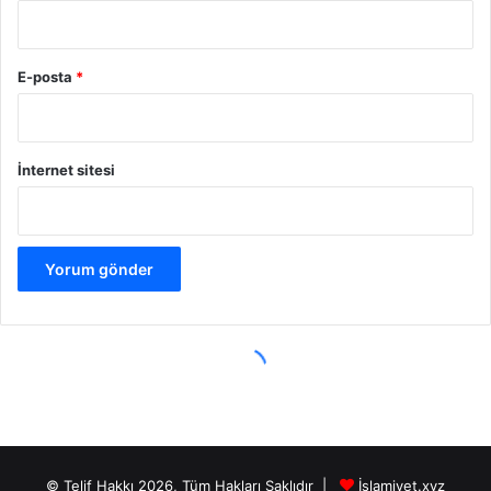
© Telif Hakkı 2026, Tüm Hakları Saklıdır |
İslamiyet.xyz