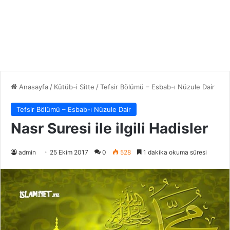
Anasayfa
/
Kütüb-i Sitte
/
Tefsir Bölümü – Esbab-ı Nüzule Dair
Tefsir Bölümü – Esbab-ı Nüzule Dair
Nasr Suresi ile ilgili Hadisler
admin
25 Ekim 2017
0
528
1 dakika okuma süresi