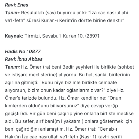
Ravi: Enes
Tanım:
Resulullah (sav) buyurdular ki: “İza cae nasrullahi
ve’l-feth” süresi Kur’an-ı Kerim’in dörtte birine denktir”
Kaynak:
Tirmizi, Sevabu’l-Kur’an 10, (2897)
Hadis No : 0877
Ravi: İbnu Abbas
Tanım:
Hz. Ömer (ra) beni Bedir şeyhleri ile birlikte (sohbet
ve istişare meclislerine) alıyordu. Bu hal, sanki, birilerinin
ağırına gitmişti: “Bunu niye bizimle birlikte cemaate
alıyorsun, bizim onun kadar oğlanlarımız var?” diye Hz.
Ömer’e tarizde bulundu. Hz. Ömer kendilerine: “Onun
kimlerden olduğunu biliyorsunuz” diye cevap ver(ip
geçiştir)di. Bir gün beni çağırıp yine onlarla birlikte meclise
aldı. Bu sefer, sırf beni(m liyakatımı) onlara göstermek için
beni çağırdığını anlamıştım. Hz. Ömer (ra): “Cenab-ı
Hakk’ın İza cae nasrullah ve’l-feth (Nasr 1) kavl-i şerifi