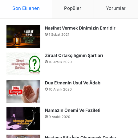
S
c
u
s
Son Eklenen
Popüler
Yorumlar
e
T
t
Nasihat Vermek Dinimizin Emridir
b
u
a
1 Şubat 2021
o
b
g
o
e
r
Ziraat Ortakçılığının Şartları
10 Aralık 2020
k
a
m
Dua Etmenin Usul Ve Âdabı
10 Aralık 2020
Namazın Önemi Ve Fazileti
9 Aralık 2020
Hastaya Şifa İçin Okunacak Dualar