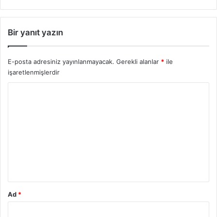
Bir yanıt yazın
E-posta adresiniz yayınlanmayacak.
Gerekli alanlar
*
ile
işaretlenmişlerdir
Y
o
r
u
m
*
Ad
*