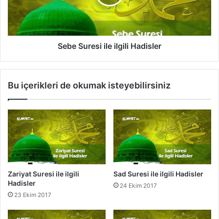
i
u
l
r
i
e
H
s
a
i
Sebe Suresi ile ilgili Hadisler
d
i
i
l
s
e
Bu içerikleri de okumak isteyebilirsiniz
l
i
e
l
r
g
i
l
i
H
a
d
Zariyat Suresi ile ilgili
Sad Suresi ile ilgili Hadisler
i
Hadisler
24 Ekim 2017
s
23 Ekim 2017
l
e