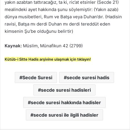
yakın azabtan tattıracağız, ta ki, ric’at etsinler (Secde 21)
mealindeki ayet hakkında şunu söylemiştir: (Yakın azab)
dünya musibetleri, Rum ve Batşa veya Duhan’dır. (Hadisin
ravisi, Batşa mı derdi Duhan mı derdi tereddüt eden
kimsenin Şu’be olduğunu belirtir)
Kaynak:
Müslim, Münafikun 42 (2799)
Kütüb-i Sitte Hadis arşivine ulaşmak için tıklayın!
Secde Suresi
secde suresi hadis
secde suresi hadisleri
secde suresi hakkında hadisler
secde suresi ile ilgili hadisler