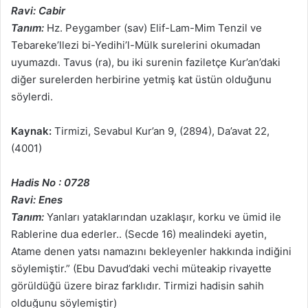
Ravi: Cabir
Tanım:
Hz. Peygamber (sav) Elif-Lam-Mim Tenzil ve
Tebareke’llezi bi-Yedihi’l-Mülk surelerini okumadan
uyumazdı. Tavus (ra), bu iki surenin faziletçe Kur’an’daki
diğer surelerden herbirine yetmiş kat üstün olduğunu
söylerdi.
Kaynak:
Tirmizi, Sevabul Kur’an 9, (2894), Da’avat 22,
(4001)
Hadis No : 0728
Ravi: Enes
Tanım:
Yanları yataklarından uzaklaşır, korku ve ümid ile
Rablerine dua ederler.. (Secde 16) mealindeki ayetin,
Atame denen yatsı namazını bekleyenler hakkında indiğini
söylemiştir.” (Ebu Davud’daki vechi müteakip rivayette
görüldüğü üzere biraz farklıdır. Tirmizi hadisin sahih
olduğunu söylemiştir)