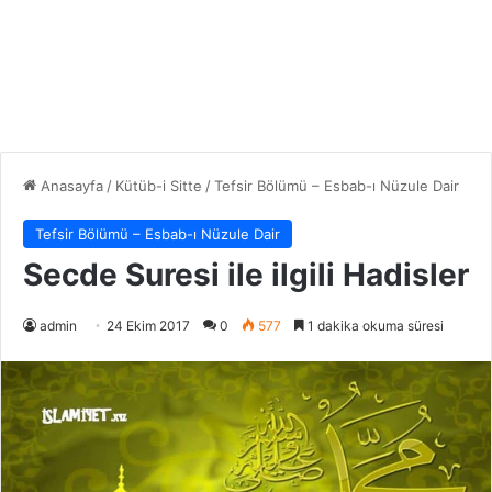
Anasayfa
/
Kütüb-i Sitte
/
Tefsir Bölümü – Esbab-ı Nüzule Dair
Tefsir Bölümü – Esbab-ı Nüzule Dair
Secde Suresi ile ilgili Hadisler
admin
24 Ekim 2017
0
577
1 dakika okuma süresi