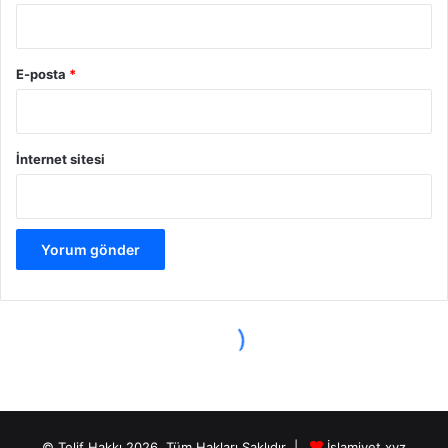
© Telif Hakkı 2026, Tüm Hakları Saklıdır |
İslamiyet.xyz