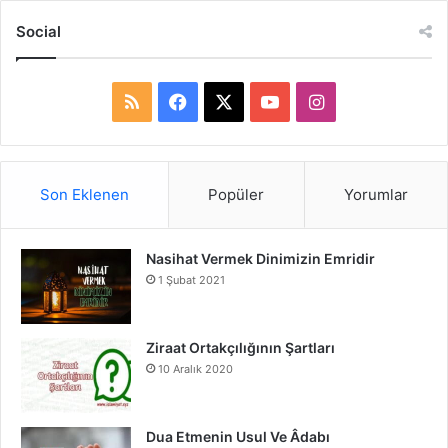
Social
R
F
X
Y
I
S
a
o
n
S
c
u
s
Son Eklenen
Popüler
Yorumlar
e
T
t
Nasihat Vermek Dinimizin Emridir
b
u
a
1 Şubat 2021
o
b
g
o
e
r
Ziraat Ortakçılığının Şartları
10 Aralık 2020
k
a
m
Dua Etmenin Usul Ve Âdabı