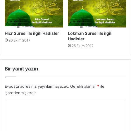
r
Hicr Suresi ile ilgili Hadisler
Lokman Suresi ile ilgili
Hadisler
26 Ekim 2017
25 Ekim 2017
Bir yanıt yazın
E-posta adresiniz yayınlanmayacak.
Gerekli alanlar
*
ile
işaretlenmişlerdir
Y
o
r
u