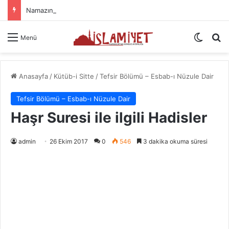
Namazın Önemi Ve Fazileti
Dış gö
A
Menü
Anasayfa
/
Kütüb-i Sitte
/
Tefsir Bölümü – Esbab-ı Nüzule Dair
Tefsir Bölümü – Esbab-ı Nüzule Dair
Haşr Suresi ile ilgili Hadisler
admin
26 Ekim 2017
0
546
3 dakika okuma süresi