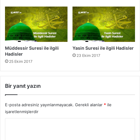
l
e
r
Müddessir Suresi ile ilgili
Yasin Suresi ile ilgili Hadisler
Hadisler
23 Ekim 2017
25 Ekim 2017
Bir yanıt yazın
E-posta adresiniz yayınlanmayacak.
Gerekli alanlar
*
ile
işaretlenmişlerdir
Y
o