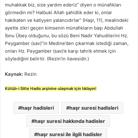
muhakkak biz, size yardım ederiz” diyen o münafıkları
görmedin mi? Halbuki Allah şahidlik eder ki, onlar
hakikaten ve katiyyen yalancıdırlar” (Haşr, 11), mealindeki
ayette zikri geçen kimsenin münafıkların başı Abdullah
İbnu Übey olduğunu, bu sözü Beni Nadir Yahudilerini Hz.
Peygamber (sav)”in Medine’den çıkarmak istediği zaman,
onları Hz. Peygamber (sav)’e karşı tahrik etmek için
söylediğini belirtir. (Rezin’in ilavesidir.)
Kaynak:
Rezin
Kütüb-i Sitte Hadis arşivine ulaşmak için tıklayın!
haşr hadisleri
haşr suresi hadisleri
haşr suresi hakkında hadisler
haşr suresi ile ilgili hadisler