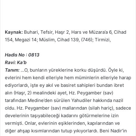
Kaynak:
Buhari, Tefsir, Haşr 2, Hars ve Müzara’a 6, Cihad
154, Megazi 14; Müslim, Cihad 139, (746); Tirmizi,
Hadis No : 0813
Ravi: Ka’b
Tanım:
…O, bunların yüreklerine korku düşürdü. Öyle ki,
evlerini hem kendi elleriyle hem müminlerin elleriyle harap
ediyorlardı, işte ey akıl ve basiret sahipleri bundan ibret
alın (Haşr, 2) mealindeki ayet, Hz. Peygamber (sav)
tarafından Medine’den sürülen Yahudiler hakkında nazil
oldu. Hz. Peygamber (sav) mallarından (silah hariç), sadece
develerinin taşıyabileceği kadarını götürmelerine izin
vermişti. Onlar, evlerinin eşiklerinden, kapılarından ve
diğer ahşap kısımlarından tutup yıkıyorlardı. Beni Nadir’in