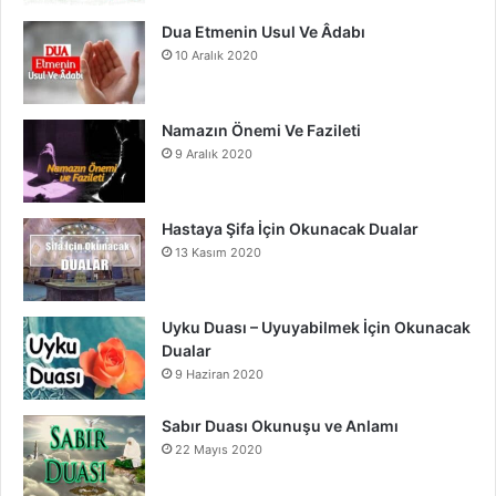
m
Dua Etmenin Usul Ve Âdabı
10 Aralık 2020
Namazın Önemi Ve Fazileti
9 Aralık 2020
Hastaya Şifa İçin Okunacak Dualar
13 Kasım 2020
Uyku Duası – Uyuyabilmek İçin Okunacak
Dualar
9 Haziran 2020
Sabır Duası Okunuşu ve Anlamı
22 Mayıs 2020