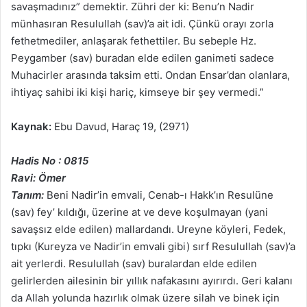
savaşmadınız” demektir. Zühri der ki: Benu’n Nadir
münhasıran Resulullah (sav)’a ait idi. Çünkü orayı zorla
fethetmediler, anlaşarak fethettiler. Bu sebeple Hz.
Peygamber (sav) buradan elde edilen ganimeti sadece
Muhacirler arasında taksim etti. Ondan Ensar’dan olanlara,
ihtiyaç sahibi iki kişi hariç, kimseye bir şey vermedi.”
Kaynak:
Ebu Davud, Haraç 19, (2971)
Hadis No : 0815
Ravi: Ömer
Tanım:
Beni Nadir’in emvali, Cenab-ı Hakk’ın Resulüne
(sav) fey’ kıldığı, üzerine at ve deve koşulmayan (yani
savaşsız elde edilen) mallardandı. Ureyne köyleri, Fedek,
tıpkı (Kureyza ve Nadir’in emvali gibi) sırf Resulullah (sav)’a
ait yerlerdi. Resulullah (sav) buralardan elde edilen
gelirlerden ailesinin bir yıllık nafakasını ayırırdı. Geri kalanı
da Allah yolunda hazırlık olmak üzere silah ve binek için