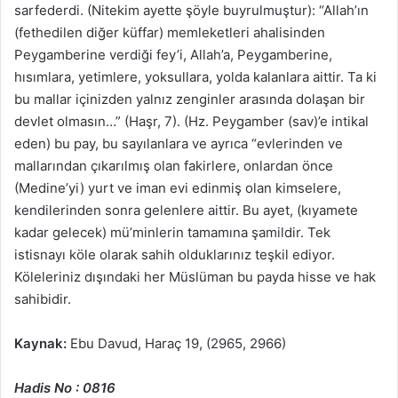
sarfederdi. (Nitekim ayette şöyle buyrulmuştur): “Allah’ın
(fethedilen diğer küffar) memleketleri ahalisinden
Peygamberine verdiği fey’i, Allah’a, Peygamberine,
hısımlara, yetimlere, yoksullara, yolda kalanlara aittir. Ta ki
bu mallar içinizden yalnız zenginler arasında dolaşan bir
devlet olmasın…” (Haşr, 7). (Hz. Peygamber (sav)’e intikal
eden) bu pay, bu sayılanlara ve ayrıca “evlerinden ve
mallarından çıkarılmış olan fakirlere, onlardan önce
(Medine’yi) yurt ve iman evi edinmiş olan kimselere,
kendilerinden sonra gelenlere aittir. Bu ayet, (kıyamete
kadar gelecek) mü’minlerin tamamına şamildir. Tek
istisnayı köle olarak sahih olduklarınız teşkil ediyor.
Köleleriniz dışındaki her Müslüman bu payda hisse ve hak
sahibidir.
Kaynak:
Ebu Davud, Haraç 19, (2965, 2966)
Hadis No : 0816