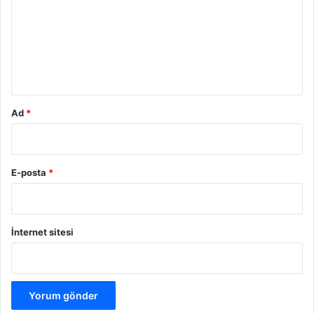
r
u
m
*
Ad
*
E-posta
*
İnternet sitesi