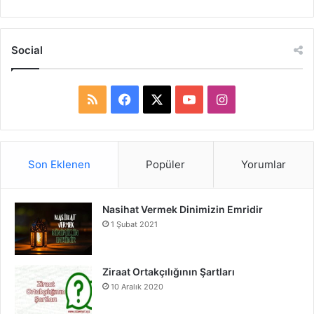
Social
R
F
X
Y
I
S
a
o
n
S
c
u
s
Son Eklenen
Popüler
Yorumlar
e
T
t
Nasihat Vermek Dinimizin Emridir
b
u
a
1 Şubat 2021
o
b
g
o
e
r
Ziraat Ortakçılığının Şartları
10 Aralık 2020
k
a