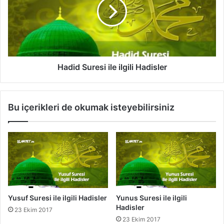
l
i
g
d
i
S
l
u
i
r
H
e
a
s
Hadid Suresi ile ilgili Hadisler
d
i
i
i
s
l
Bu içerikleri de okumak isteyebilirsiniz
l
e
e
i
r
l
g
i
l
i
H
a
Yusuf Suresi ile ilgili Hadisler
Yunus Suresi ile ilgili
d
Hadisler
23 Ekim 2017
i
23 Ekim 2017
s