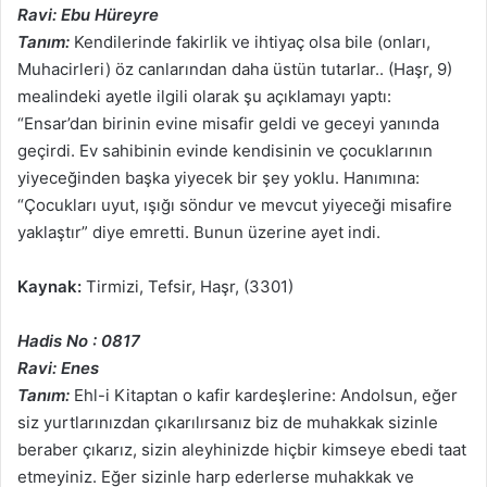
Ravi: Ebu Hüreyre
Tanım:
Kendilerinde fakirlik ve ihtiyaç olsa bile (onları,
Muhacirleri) öz canlarından daha üstün tutarlar.. (Haşr, 9)
mealindeki ayetle ilgili olarak şu açıklamayı yaptı:
“Ensar’dan birinin evine misafir geldi ve geceyi yanında
geçirdi. Ev sahibinin evinde kendisinin ve çocuklarının
yiyeceğinden başka yiyecek bir şey yoklu. Hanımına:
“Çocukları uyut, ışığı söndur ve mevcut yiyeceği misafire
yaklaştır” diye emretti. Bunun üzerine ayet indi.
Kaynak:
Tirmizi, Tefsir, Haşr, (3301)
Hadis No : 0817
Ravi: Enes
Tanım:
Ehl-i Kitaptan o kafir kardeşlerine: Andolsun, eğer
siz yurtlarınızdan çıkarılırsanız biz de muhakkak sizinle
beraber çıkarız, sizin aleyhinizde hiçbir kimseye ebedi taat
etmeyiniz. Eğer sizinle harp ederlerse muhakkak ve