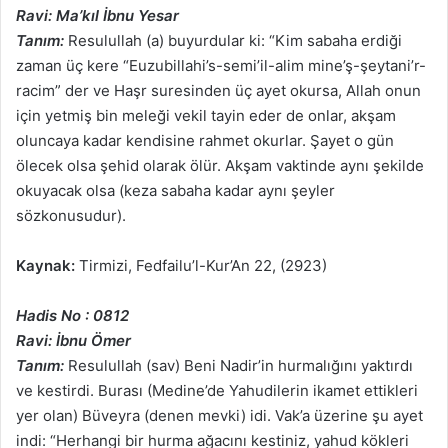
Ravi: Ma’kıl İbnu Yesar
Tanım:
Resulullah (a) buyurdular ki: “Kim sabaha erdiği
zaman üç kere “Euzubillahi’s-semi’il-alim mine’ş-şeytani’r-
racim” der ve Haşr suresinden üç ayet okursa, Allah onun
için yetmiş bin meleği vekil tayin eder de onlar, akşam
oluncaya kadar kendisine rahmet okurlar. Şayet o gün
ölecek olsa şehid olarak ölür. Akşam vaktinde aynı şekilde
okuyacak olsa (keza sabaha kadar aynı şeyler
sözkonusudur).
Kaynak:
Tirmizi, Fedfailu’l-Kur’An 22, (2923)
Hadis No : 0812
Ravi: İbnu Ömer
Tanım:
Resulullah (sav) Beni Nadir’in hurmalığını yaktırdı
ve kestirdi. Burası (Medine’de Yahudilerin ikamet ettikleri
yer olan) Büveyra (denen mevki) idi. Vak’a üzerine şu ayet
indi: “Herhangi bir hurma ağacını kestiniz, yahud kökleri