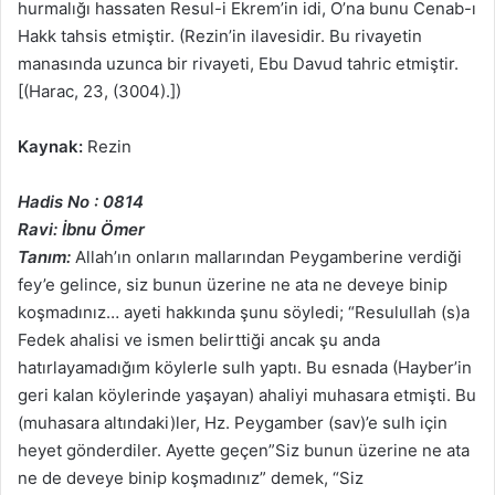
hurmalığı hassaten Resul-i Ekrem’in idi, O’na bunu Cenab-ı
Hakk tahsis etmiştir. (Rezin’in ilavesidir. Bu rivayetin
manasında uzunca bir rivayeti, Ebu Davud tahric etmiştir.
[(Harac, 23, (3004).])
Kaynak:
Rezin
Hadis No : 0814
Ravi: İbnu Ömer
Tanım:
Allah’ın onların mallarından Peygamberine verdiği
fey’e gelince, siz bunun üzerine ne ata ne deveye binip
koşmadınız… ayeti hakkında şunu söyledi; “Resulullah (s)a
Fedek ahalisi ve ismen belirttiği ancak şu anda
hatırlayamadığım köylerle sulh yaptı. Bu esnada (Hayber’in
geri kalan köylerinde yaşayan) ahaliyi muhasara etmişti. Bu
(muhasara altındaki)ler, Hz. Peygamber (sav)’e sulh için
heyet gönderdiler. Ayette geçen”Siz bunun üzerine ne ata
ne de deveye binip koşmadınız” demek, “Siz