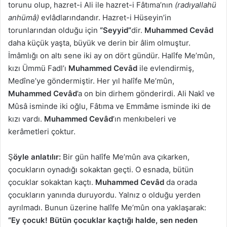
torunu olup, hazret-i Ali ile hazret-i Fâtıma’nın
(radıyallahü
anhümâ)
evlâdlarındandır. Hazret-i Hüseyin’in
torunlarından olduğu için
“Seyyid”
dir.
Muhammed Cevâd
daha küçük yaşta, büyük ve derin bir âlim olmuştur.
İmâmlığı on altı sene iki ay on dört gündür. Halîfe Me’mûn,
kızı Ümmü Fadl’ı
Muhammed Cevâd
ile evlendirmiş,
Medîne’ye göndermiştir. Her yıl halîfe Me’mûn,
Muhammed Cevâd
’a on bin dirhem gönderirdi. Ali Nakî ve
Mûsâ isminde iki oğlu, Fâtıma ve Emmâme isminde iki de
kızı vardı.
Muhammed Cevâd
’ın menkıbeleri ve
kerâmetleri çoktur.
Ş
öyle anlatılır:
Bir gün halîfe Me’mûn ava çıkarken,
çocukların oynadığı sokaktan geçti. O esnada, bütün
çocuklar sokaktan kaçtı.
Muhammed Cevâd
da orada
çocukların yanında duruyordu. Yalnız o olduğu yerden
ayrılmadı. Bunun üzerine halîfe Me’mûn ona yaklaşarak:
“Ey çocuk! Bütün çocuklar kaçtığı halde, sen neden