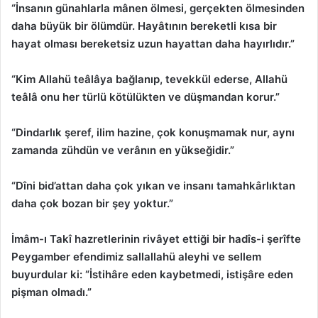
“İnsanın günahlarla mânen ölmesi, gerçekten ölmesinden
daha büyük bir ölümdür. Hayâtının bereketli kısa bir
hayat olması bereketsiz uzun hayattan daha hayırlıdır.”
“Kim Allahü teâlâya bağlanıp, tevekkül ederse, Allahü
teâlâ onu her türlü kötülükten ve düşmandan korur.”
“Dindarlık şeref, ilim hazine, çok konuşmamak nur, aynı
zamanda zühdün ve verânın en yükseğidir.”
“Dîni bid’attan daha çok yıkan ve insanı tamahkârlıktan
daha çok bozan bir şey yoktur.”
İmâm-ı Takî hazretlerinin rivâyet ettiği bir hadîs-i şerîfte
Peygamber efendimiz sallallahü aleyhi ve sellem
buyurdular ki: “İstihâre eden kaybetmedi, istişâre eden
pişman olmadı.”