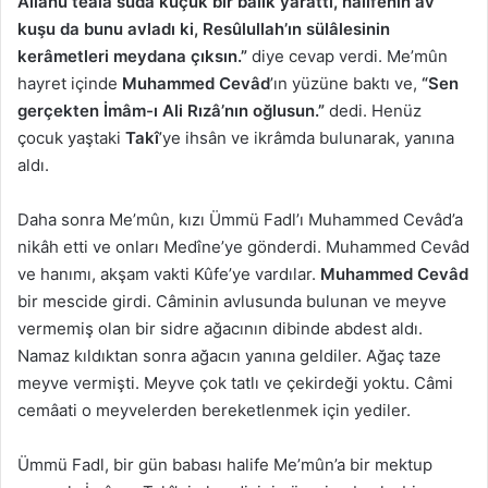
Allahü teâlâ suda küçük bir balık yarattı, halîfenin av
kuşu da bunu avladı ki, Resûlullah’ın sülâlesinin
kerâmetleri meydana çıksın.”
diye cevap verdi. Me’mûn
hayret içinde
Muhammed Cevâd
’ın yüzüne baktı ve,
“Sen
gerçekten İmâm-ı Ali Rızâ’nın oğlusun.”
dedi. Henüz
çocuk yaştaki
Takî
’ye ihsân ve ikrâmda bulunarak, yanına
aldı.
Daha sonra Me’mûn, kızı Ümmü Fadl’ı Muhammed Cevâd’a
nikâh etti ve onları Medîne’ye gönderdi. Muhammed Cevâd
ve hanımı, akşam vakti Kûfe’ye vardılar.
Muhammed Cevâd
bir mescide girdi. Câminin avlusunda bulunan ve meyve
vermemiş olan bir sidre ağacının dibinde abdest aldı.
Namaz kıldıktan sonra ağacın yanına geldiler. Ağaç taze
meyve vermişti. Meyve çok tatlı ve çekirdeği yoktu. Câmi
cemâati o meyvelerden bereketlenmek için yediler.
Ümmü Fadl, bir gün babası halife Me’mûn’a bir mektup