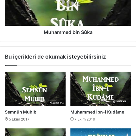
m
e
d
b
i
Muhammed bin Sûka
n
S
û
Bu içerikleri de okumak isteyebilirsiniz
k
a
Semnûn Muhib
Muhammed İbn-i Kudâme
5 Ekim 2017
7 Ekim 2019