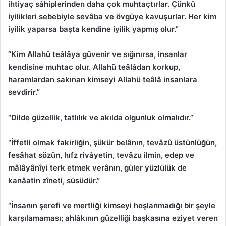
ihtiyaç sâhiplerinden daha çok muhtaçtırlar. Çünkü
iyilikleri sebebiyle sevâba ve övgüye kavuşurlar. Her kim
iyilik yaparsa başta kendine iyilik yapmış olur.”
“Kim Allahü teâlâya güvenir ve sığınırsa, insanlar
kendisine muhtac olur. Allahü teâlâdan korkup,
haramlardan sakınan kimseyi Allahü teâlâ insanlara
sevdirir.”
“Dilde güzellik, tatlılık ve akılda olgunluk olmalıdır.”
“İffetli olmak fakirliğin, şükür belânın, tevâzû üstünlüğün,
fesâhat sözün, hıfz rivâyetin, tevâzu ilmin, edep ve
mâlâyânîyi terk etmek verânın, güler yüzlülük de
kanâatin zîneti, süsüdür.”
“İnsanın şerefi ve mertliği kimseyi hoşlanmadığı bir şeyle
karşılamaması; ahlâkının güzelliği başkasına eziyet veren