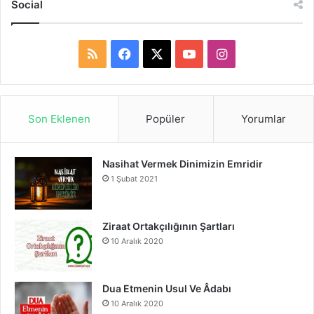
Social
R
F
X
Y
I
S
a
o
n
S
c
u
s
Son Eklenen
Popüler
Yorumlar
e
T
t
Nasihat Vermek Dinimizin Emridir
b
u
a
1 Şubat 2021
o
b
g
o
e
r
Ziraat Ortakçılığının Şartları
10 Aralık 2020
k
a
m
Dua Etmenin Usul Ve Âdabı
10 Aralık 2020