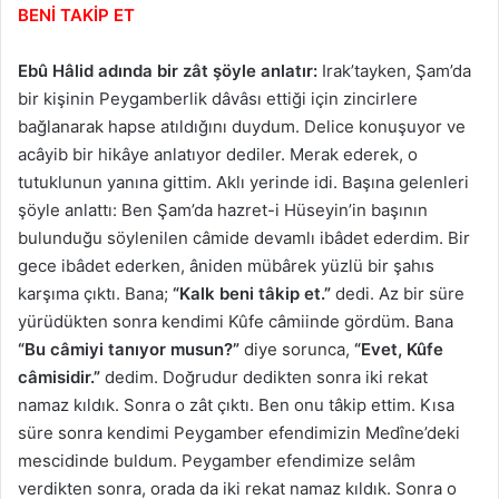
BENİ TAKİP ET
Ebû Hâlid adında bir zât şöyle anlatır:
Irak’tayken, Şam’da
bir kişinin Peygamberlik dâvâsı ettiği için zincirlere
bağlanarak hapse atıldığını duydum. Delice konuşuyor ve
acâyib bir hikâye anlatıyor dediler. Merak ederek, o
tutuklunun yanına gittim. Aklı yerinde idi. Başına gelenleri
şöyle anlattı: Ben Şam’da hazret-i Hüseyin’in başının
bulunduğu söylenilen câmide devamlı ibâdet ederdim. Bir
gece ibâdet ederken, âniden mübârek yüzlü bir şahıs
karşıma çıktı. Bana;
“Kalk beni tâkip et.”
dedi. Az bir süre
yürüdükten sonra kendimi Kûfe câmiinde gördüm. Bana
“Bu câmiyi tanıyor musun?”
diye sorunca,
“Evet, Kûfe
câmisidir.”
dedim. Doğrudur dedikten sonra iki rekat
namaz kıldık. Sonra o zât çıktı. Ben onu tâkip ettim. Kısa
süre sonra kendimi Peygamber efendimizin Medîne’deki
mescidinde buldum. Peygamber efendimize selâm
verdikten sonra, orada da iki rekat namaz kıldık. Sonra o