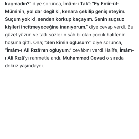
kaçmadın?”
diye sorunca,
İmâm-ı Takî:
“Ey Emîr-ül-
Müminîn, yol dar değil ki, kenara çekilip genişleteyim.
Suçum yok ki, senden korkup kaçayım. Senin suçsuz
kişileri incitmeyeceğine inanıyorum.”
diye cevap verdi. Bu
güzel yüzün ve tatlı sözlerin sâhibi olan çocuk halifenin
hoşuna gitti. Ona;
“Sen kimin oğlusun?”
diye sorunca,
“İmâm-ı Ali Rızâ’nın oğluyum.”
cevâbını verdi.Halîfe,
İmâm-
ı Ali Rızâ
’yı rahmetle andı.
Muhammed Cevad
o sırada
dokuz yaşındaydı.