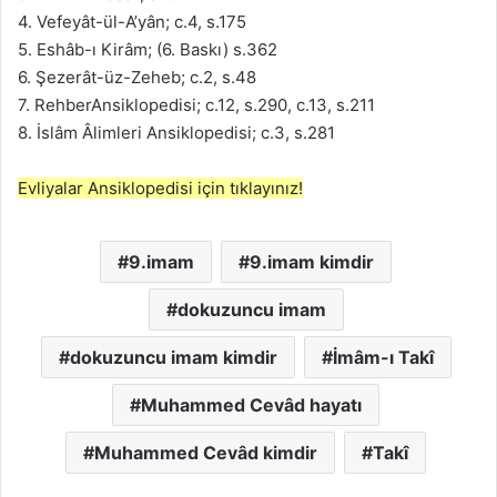
4. Vefeyât-ül-A’yân; c.4, s.175
5. Eshâb-ı Kirâm; (6. Baskı) s.362
6. Şezerât-üz-Zeheb; c.2, s.48
7. RehberAnsiklopedisi; c.12, s.290, c.13, s.211
8. İslâm Âlimleri Ansiklopedisi; c.3, s.281
Evliyalar Ansiklopedisi için tıklayınız!
9.imam
9.imam kimdir
dokuzuncu imam
dokuzuncu imam kimdir
İmâm-ı Takî
Muhammed Cevâd hayatı
Muhammed Cevâd kimdir
Takî