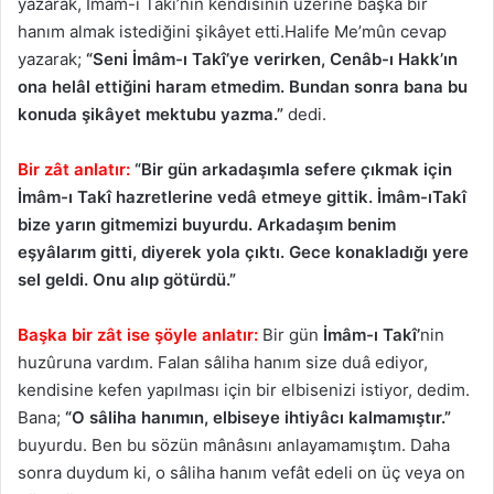
yazarak, İmâm-ı Takî’nin kendisinin üzerine başka bir
hanım almak istediğini şikâyet etti.Halife Me’mûn cevap
yazarak;
“Seni İmâm-ı Takî’ye verirken, Cenâb-ı Hakk’ın
ona helâl ettiğini haram etmedim. Bundan sonra bana bu
konuda şikâyet mektubu yazma.”
dedi.
Bir zât anlatır:
“Bir gün arkadaşımla sefere çıkmak için
İmâm-ı Takî hazretlerine vedâ etmeye gittik. İmâm-ıTakî
bize yarın gitmemizi buyurdu. Arkadaşım benim
eşyâlarım gitti, diyerek yola çıktı. Gece konakladığı yere
sel geldi. Onu alıp götürdü.”
Başka bir zât ise şöyle anlatır:
Bir gün
İmâm-ı Takî’
nin
huzûruna vardım. Falan sâliha hanım size duâ ediyor,
kendisine kefen yapılması için bir elbisenizi istiyor, dedim.
Bana;
“O sâliha hanımın, elbiseye ihtiyâcı kalmamıştır.”
buyurdu. Ben bu sözün mânâsını anlayamamıştım. Daha
sonra duydum ki, o sâliha hanım vefât edeli on üç veya on