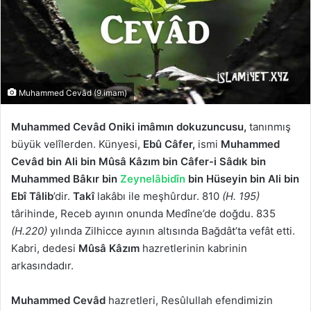
Muhammed Cevâd (9.imam)
Muhammed Cevâd Oniki imâmın dokuzuncusu,
tanınmış
büyük velîlerden. Künyesi,
Ebû Câfer,
ismi
Muhammed
Cevâd bin Ali bin Mûsâ Kâzım bin Câfer-i Sâdık bin
Muhammed Bâkır bin
Zeynelâbidîn
bin Hüseyin bin Ali bin
Ebî Tâlib
’dir.
Takî
lakâbı ile meşhûrdur. 810
(H. 195)
târihinde, Receb ayının onunda Medîne’de doğdu. 835
(H.220)
yılında Zilhicce ayının altısında Bağdât’ta vefât etti.
Kabri, dedesi
Mûsâ Kâzım
hazretlerinin kabrinin
arkasındadır.
Muhammed Cevâd
hazretleri, Resûlullah efendimizin