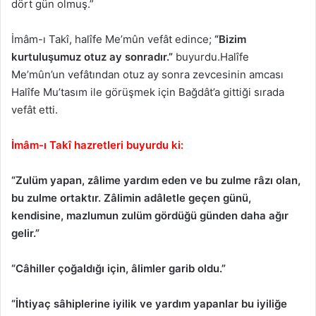
dört gün olmuş.”
İmâm-ı Takî, halîfe Me’mûn vefât edince;
“Bizim
kurtuluşumuz otuz ay sonradır.”
buyurdu.Halîfe
Me’mûn’un vefâtından otuz ay sonra zevcesinin amcası
Halîfe Mu’tasım ile görüşmek için Bağdât’a gittiği sırada
vefât etti.
İmâm-ı Takî hazretleri buyurdu ki:
“Zulüm yapan, zâlime yardım eden ve bu zulme râzı olan,
bu zulme ortaktır. Zâlimin adâletle geçen günü,
kendisine, mazlumun zulüm gördüğü günden daha ağır
gelir.”
“Câhiller çoğaldığı için, âlimler garib oldu.”
“İhtiyaç sâhiplerine iyilik ve yardım yapanlar bu iyiliğe