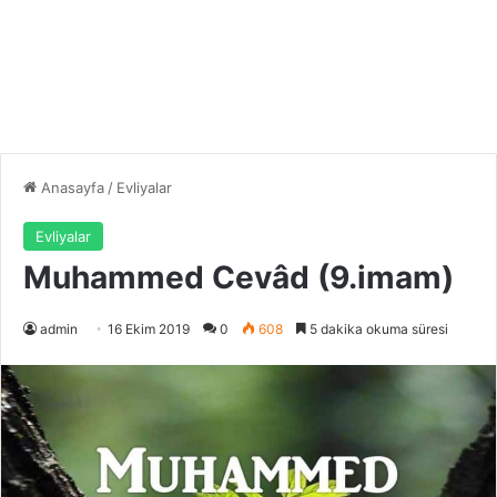
Anasayfa
/
Evliyalar
Evliyalar
Muhammed Cevâd (9.imam)
admin
16 Ekim 2019
0
608
5 dakika okuma süresi