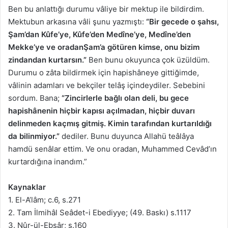
Ben bu anlattığı durumu vâliye bir mektup ile bildirdim.
Mektubun arkasına vâli şunu yazmıştı:
“Bir gecede o şahsı,
Şam’dan Kûfe’ye, Kûfe’den Medîne’ye, Medîne’den
Mekke’ye ve oradanŞam’a götüren kimse, onu bizim
zindandan kurtarsın.”
Ben bunu okuyunca çok üzüldüm.
Durumu o zâta bildirmek için hapishâneye gittiğimde,
vâlinin adamları ve bekçiler telâş içindeydiler. Sebebini
sordum. Bana;
“Zincirlerle bağlı olan deli, bu gece
hapishânenin hiçbir kapısı açılmadan, hiçbir duvarı
delinmeden kaçmış gitmiş. Kimin tarafından kurtarıldığı
da bilinmiyor.”
dediler. Bunu duyunca Allahü teâlâya
hamdü senâlar ettim. Ve onu oradan, Muhammed Cevâd’ın
kurtardığına inandım.”
Kaynaklar
1. El-A’lâm; c.6, s.271
2. Tam İlmihâl Seâdet-i Ebediyye; (49. Baskı) s.1117
3. Nûr-ül-Ebsâr; s.160