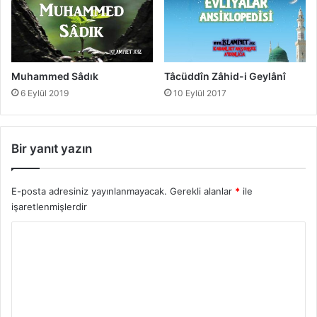
Muhammed Sâdık
Tâcüddîn Zâhid-i Geylânî
6 Eylül 2019
10 Eylül 2017
Bir yanıt yazın
E-posta adresiniz yayınlanmayacak.
Gerekli alanlar
*
ile
işaretlenmişlerdir
Y
o
r
u
m