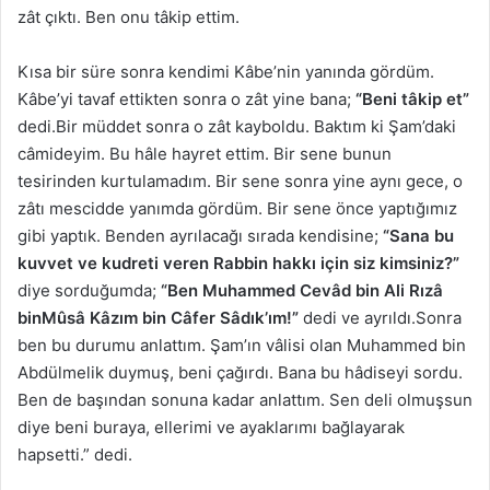
zât çıktı. Ben onu tâkip ettim.
Kısa bir süre sonra kendimi Kâbe’nin yanında gördüm.
Kâbe’yi tavaf ettikten sonra o zât yine bana;
“Beni tâkip et”
dedi.Bir müddet sonra o zât kayboldu. Baktım ki Şam’daki
câmideyim. Bu hâle hayret ettim. Bir sene bunun
tesirinden kurtulamadım. Bir sene sonra yine aynı gece, o
zâtı mescidde yanımda gördüm. Bir sene önce yaptığımız
gibi yaptık. Benden ayrılacağı sırada kendisine;
“Sana bu
kuvvet ve kudreti veren Rabbin hakkı için siz kimsiniz?”
diye sorduğumda;
“Ben Muhammed Cevâd bin Ali Rızâ
binMûsâ Kâzım bin Câfer Sâdık’ım!”
dedi ve ayrıldı.Sonra
ben bu durumu anlattım. Şam’ın vâlisi olan Muhammed bin
Abdülmelik duymuş, beni çağırdı. Bana bu hâdiseyi sordu.
Ben de başından sonuna kadar anlattım. Sen deli olmuşsun
diye beni buraya, ellerimi ve ayaklarımı bağlayarak
hapsetti.” dedi.