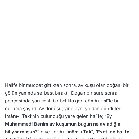
Halîfe bir müddet gittikten sonra, av kuşu olan doğanı bir
gölün yanında serbest bıraktı. Doğan bir süre sonra,
pençesinde yarı canlı bir balıkla geri döndü.Halîfe bu
duruma şaşırdı.Av dönüşü, yine aynı yoldan döndüler.
İmâm-ı Takî
’nin bulunduğu yere gelen halîfe;
“Ey
Muhammed! Benim av kuşumun bugün ne avladığını
biliyor musun?”
diye sordu
. İmâm-ı Takî, “Evet, ey halife,