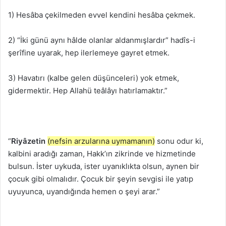
1) Hesâba çekilmeden evvel kendini hesâba çekmek.
2) “İki günü aynı hâlde olanlar aldanmışlardır” hadîs-i
şerîfine uyarak, hep ilerlemeye gayret etmek.
3) Havatırı (kalbe gelen düşünceleri) yok etmek,
gidermektir. Hep Allahü teâlâyı hatırlamaktır.”
“
Riyâzetin
(nefsin arzularına uymamanın)
sonu odur ki,
kalbini aradığı zaman, Hakk’ın zikrinde ve hizmetinde
bulsun. İster uykuda, ister uyanıklıkta olsun, aynen bir
çocuk gibi olmalıdır. Çocuk bir şeyin sevgisi ile yatıp
uyuyunca, uyandığında hemen o şeyi arar.”