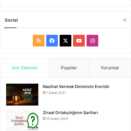
Social
R
F
X
Y
I
S
a
o
n
S
c
u
s
Son Eklenen
Popüler
Yorumlar
e
T
t
Nasihat Vermek Dinimizin Emridir
b
u
a
1 Şubat 2021
o
b
g
o
e
r
Ziraat Ortakçılığının Şartları
10 Aralık 2020
k
a