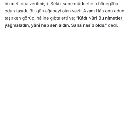
hizmeti ona verilmişti. Sekiz sene müddetle o hânegâha
odun taşıdı. Bir gün ağabeyi olan vezîr A’zam Hân onu odun
taşırken görüp, hâline gıbta etti ve;
“Kâdı Nûr! Bu nîmetleri
yağmaladın, yâni hep sen aldın. Sana nasîb oldu.”
dedi.