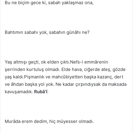
Bu ne biçim gece ki, sabah yaklaşmaz ona,
Bahtımın sabahı yok, sabahın günâhı ne?
Yaş altmışı geçti, ok elden çıktı.Nefs-i emmârenin
şerrinden kurtuluş olmadı. Elde hava, ciğerde ateş, gözde
yaş kaldı.Pişmanlık ve mahcûbiyetten başka kazanç, dert
ve âhdan başka yol yok. Ne kadar çırpındıysak da maksada
kavuşamadık.
Rubâ’î
:
Murâda erem dedim, hiç müyesser olmadı.