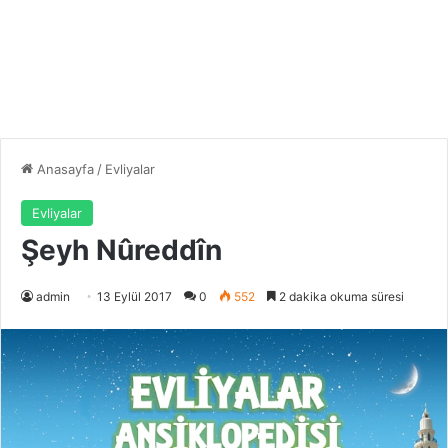
Anasayfa
/
Evliyalar
Evliyalar
Şeyh Nûreddîn
admin
13 Eylül 2017
0
552
2 dakika okuma süresi