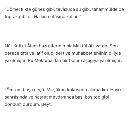
“Cömertlikte güneş gibi, tevâzuda su gibi, tahammülde de
toprak gibi ol. Halkın cefâsına katlan.”
Nûr Kutb-i Âlem hazretlerinin bir Mektûbât’ı vardır. Son
derece tatlı ve latîf olup, dert ve muhabbet ehlinin diliyle
yazılmıştır. Bu Mektûbât’tan bir bölüm aşağıya yazılmıştır:
“Ömrüm boşa geçti. Ma’şûkun kokusunu alamadım. Hayret
sahrâsında ve hasret meydanında başı boş top gibi
döndüm durdum. Beyt: