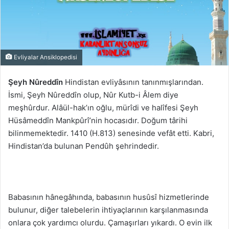
Evliyalar Ansiklopedisi
Şeyh Nûreddîn
Hindistan evliyâsının tanınmışlarından.
İsmi, Şeyh Nûreddîn olup, Nûr Kutb-i Âlem diye
meşhûrdur. Alâül-hak’ın oğlu, mürîdi ve halîfesi Şeyh
Hüsâmeddîn Mankpûrî’nin hocasıdır. Doğum târihi
bilinmemektedir. 1410 (H.813) senesinde vefât etti. Kabri,
Hindistan’da bulunan Pendûh şehrindedir.
Babasının hânegâhında, babasının husûsî hizmetlerinde
bulunur, diğer talebelerin ihtiyaçlarının karşılanmasında
onlara çok yardımcı olurdu. Çamaşırları yıkardı. O evin ilk