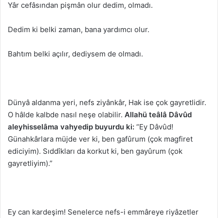
Yâr cefâsından pişmân olur dedim, olmadı.
Dedim ki belki zaman, bana yardımcı olur.
Bahtım belki açılır, dediysem de olmadı.
Dünyâ aldanma yeri, nefs ziyânkâr, Hak ise çok gayretlidir.
O hâlde kalbde nasıl neşe olabilir.
Allahü teâlâ Dâvûd
aleyhisselâma vahyedip buyurdu ki:
“Ey Dâvûd!
Günahkârlara müjde ver ki, ben gafûrum (çok magfiret
ediciyim). Sıddîkları da korkut ki, ben gayûrum (çok
gayretliyim).”
Ey can kardeşim! Senelerce nefs-i emmâreye riyâzetler