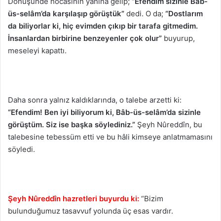
Dönüşünde hocasının yanına gelip;
“Efendim sizinle Bâb-
üs-selâm’da karşılaşıp görüştük”
dedi. O da;
“Dostlarım
da biliyorlar ki, hiç evimden çıkıp bir tarafa gitmedim.
İnsanlardan birbirine benzeyenler çok olur”
buyurup,
meseleyi kapattı.
Daha sonra yalnız kaldıklarında, o talebe arzetti ki:
“Efendim! Ben iyi biliyorum ki, Bâb-üs-selâm’da sizinle
görüştüm. Siz ise başka söylediniz.”
Şeyh Nûreddîn, bu
talebesine tebessüm etti ve bu hâli kimseye anlatmamasını
söyledi.
Şeyh Nûreddîn hazretleri buyurdu ki:
“Bizim
bulunduğumuz tasavvuf yolunda üç esas vardır.