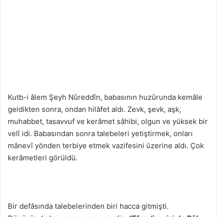
Kutb-i âlem Şeyh Nûreddîn, babasının huzûrunda kemâle
geldikten sonra, ondan hilâfet aldı. Zevk, şevk, aşk,
muhabbet, tasavvuf ve kerâmet sâhibi, olgun ve yüksek bir
velî idi. Babasından sonra talebeleri yetiştirmek, onları
mânevî yönden terbiye etmek vazifesini üzerine aldı. Çok
kerâmetleri görüldü.
Bir defâsında talebelerinden biri hacca gitmişti.