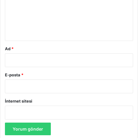
r
u
m
*
Ad
*
E-posta
*
İnternet sitesi