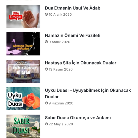
m
Dua Etmenin Usul Ve Âdabı
10 Aralık 2020
Namazın Önemi Ve Fazileti
9 Aralık 2020
Hastaya Şifa İçin Okunacak Dualar
13 Kasım 2020
Uyku Duası – Uyuyabilmek İçin Okunacak
Dualar
9 Haziran 2020
Sabır Duası Okunuşu ve Anlamı
22 Mayıs 2020