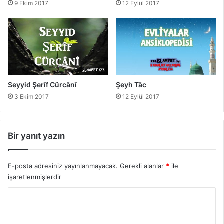
9 Ekim 2017
12 Eylül 2017
Seyyid Şerîf Cürcânî
Şeyh Tâc
3 Ekim 2017
12 Eylül 2017
Bir yanıt yazın
E-posta adresiniz yayınlanmayacak.
Gerekli alanlar
*
ile
işaretlenmişlerdir
Y
o