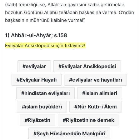
(kalb) temizliği ise, Allah’tan gayrısını kalbe getirmekle
bozulur. Gönlünü Allahü teâlâdan başkasına verme. O’ndan
başkasının mührünü kalbine vurma!”
1) Ahbâr-ul-Ahyâr; s.158
Evliyalar Ansiklopedisi için tıklayınız!
evliyalar
Evliyalar Ansiklopedisi
Evliyalar Hayatı
evliyalar ve hayatları
hindistan evliyaları
islam alimleri
islam büyükleri
Nûr Kutb-i Âlem
Riyâzetin
Riyâzetin ne demek
Şeyh Hüsâmeddîn Mankpûrî