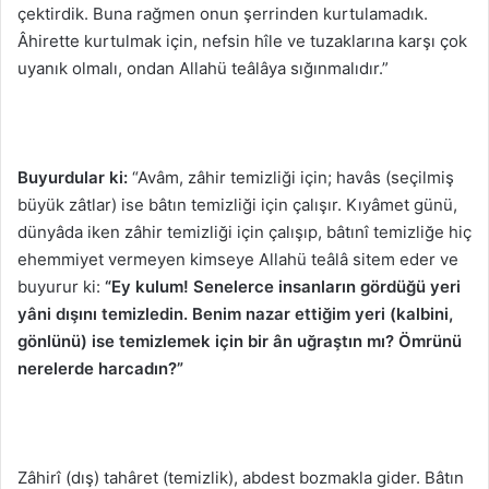
çektirdik. Buna rağmen onun şerrinden kurtulamadık.
Âhirette kurtulmak için, nefsin hîle ve tuzaklarına karşı çok
uyanık olmalı, ondan Allahü teâlâya sığınmalıdır.”
Buyurdular ki:
“Avâm, zâhir temizliği için; havâs (seçilmiş
büyük zâtlar) ise bâtın temizliği için çalışır. Kıyâmet günü,
dünyâda iken zâhir temizliği için çalışıp, bâtınî temizliğe hiç
ehemmiyet vermeyen kimseye Allahü teâlâ sitem eder ve
buyurur ki:
“Ey kulum! Senelerce insanların gördüğü yeri
yâni dışını temizledin. Benim nazar ettiğim yeri (kalbini,
gönlünü) ise temizlemek için bir ân uğraştın mı? Ömrünü
nerelerde harcadın?”
Zâhirî (dış) tahâret (temizlik), abdest bozmakla gider. Bâtın