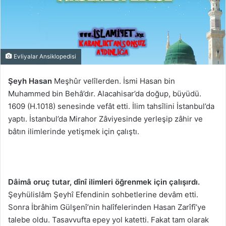
Evliyalar Ansiklopedisi
Şeyh Hasan
Meşhûr velîlerden. İsmi Hasan bin
Muhammed bin Behâ’dır. Alacahisar’da doğup, büyüdü.
1609 (H.1018) senesinde vefât etti. İlim tahsîlini İstanbul’da
yaptı. İstanbul’da Mirahor Zâviyesinde yerleşip zâhir ve
bâtın ilimlerinde yetişmek için çalıştı.
Dâimâ oruç tutar, dînî ilimleri öğrenmek için çalışırdı.
Şeyhülislâm Şeyhî Efendinin sohbetlerine devâm etti.
Sonra İbrâhim Gülşenî’nin halîfelerinden Hasan Zarîfî’ye
talebe oldu. Tasavvufta epey yol katetti. Fakat tam olarak