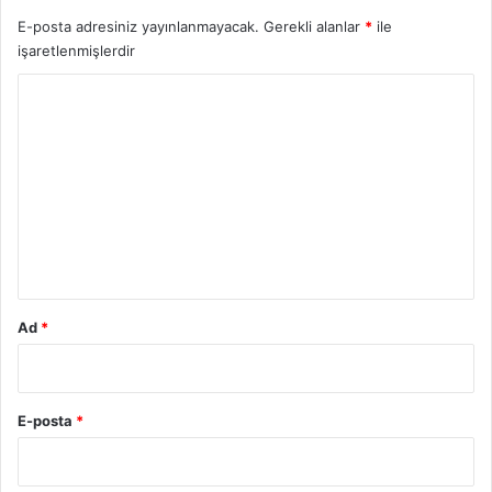
E-posta adresiniz yayınlanmayacak.
Gerekli alanlar
*
ile
işaretlenmişlerdir
Y
o
r
u
m
*
Ad
*
E-posta
*