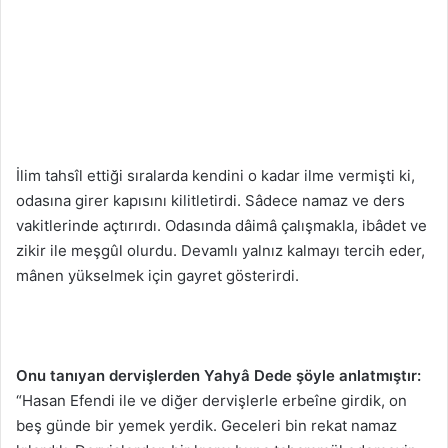
İlim tahsîl ettiği sıralarda kendini o kadar ilme vermişti ki,
odasına girer kapısını kilitletirdi. Sâdece namaz ve ders
vakitlerinde açtırırdı. Odasında dâimâ çalışmakla, ibâdet ve
zikir ile meşgûl olurdu. Devamlı yalnız kalmayı tercih eder,
mânen yükselmek için gayret gösterirdi.
Onu tanıyan dervişlerden Yahyâ Dede şöyle anlatmıştır:
“Hasan Efendi ile ve diğer dervişlerle erbeîne girdik, on
beş günde bir yemek yerdik. Geceleri bin rekat namaz