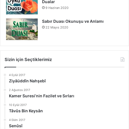
Dualar
9 Haziran 2020
Sabır Duası Okunuşu ve Anlamı
22 Mayıs 2020
Sizin için Seçtiklerimiz
4 Eylül 2017
Ziyâüddîn Nahşebî
2 Ağustos 2017
Kamer Suresi’nin Fazilet ve Sırları
10 Eylül 2017
Tâvûs Bin Keysân
4 Ekim 2017
Senûsî