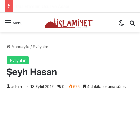
Namazın Önemi Ve Fazileti
Dış gö
A
Menü
Anasayfa
/
Evliyalar
Evliyalar
Şeyh Hasan
admin
13 Eylül 2017
0
675
4 dakika okuma süresi