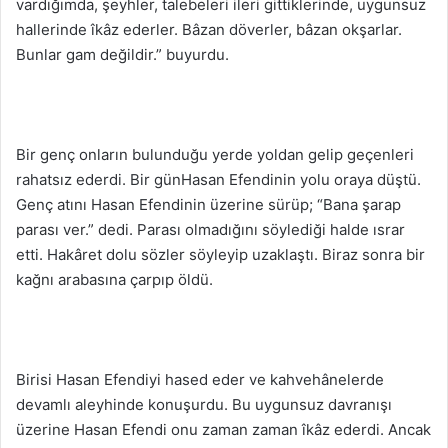
vardığımda, şeyhler, talebeleri ileri gittiklerinde, uygunsuz
hallerinde îkâz ederler. Bâzan döverler, bâzan okşarlar.
Bunlar gam değildir.” buyurdu.
Bir genç onların bulunduğu yerde yoldan gelip geçenleri
rahatsız ederdi. Bir günHasan Efendinin yolu oraya düştü.
Genç atını Hasan Efendinin üzerine sürüp; “Bana şarap
parası ver.” dedi. Parası olmadığını söylediği halde ısrar
etti. Hakâret dolu sözler söyleyip uzaklaştı. Biraz sonra bir
kağnı arabasına çarpıp öldü.
Birisi Hasan Efendiyi hased eder ve kahvehânelerde
devamlı aleyhinde konuşurdu. Bu uygunsuz davranışı
üzerine Hasan Efendi onu zaman zaman îkâz ederdi. Ancak