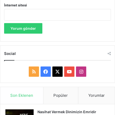
İnternet sitesi
Social
R
F
X
Y
I
S
a
o
n
S
c
u
s
Son Eklenen
Popüler
Yorumlar
e
T
t
Nasihat Vermek Dinimizin Emridir
b
u
a