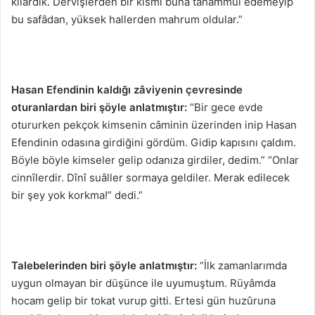
kılardık. Dervişlerden bir kısmı buna tahammül edemeyip
bu safâdan, yüksek hallerden mahrum oldular.”
Hasan Efendinin kaldığı zâviyenin çevresinde
oturanlardan biri şöyle anlatmıştır:
“Bir gece evde
otururken pekçok kimsenin câminin üzerinden inip Hasan
Efendinin odasına girdiğini gördüm. Gidip kapısını çaldım.
Böyle böyle kimseler gelip odanıza girdiler, dedim.” “Onlar
cinnîlerdir. Dînî suâller sormaya geldiler. Merak edilecek
bir şey yok korkma!” dedi.”
Talebelerinden biri şöyle anlatmıştır:
“İlk zamanlarımda
uygun olmayan bir düşünce ile uyumuştum. Rüyâmda
hocam gelip bir tokat vurup gitti. Ertesi gün huzûruna