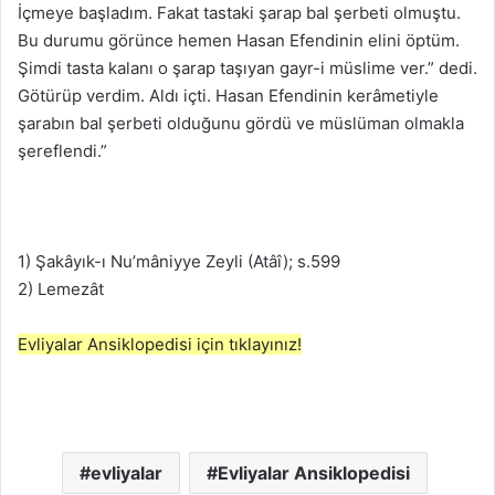
İçmeye başladım. Fakat tastaki şarap bal şerbeti olmuştu.
Bu durumu görünce hemen Hasan Efendinin elini öptüm.
Şimdi tasta kalanı o şarap taşıyan gayr-i müslime ver.” dedi.
Götürüp verdim. Aldı içti. Hasan Efendinin kerâmetiyle
şarabın bal şerbeti olduğunu gördü ve müslüman olmakla
şereflendi.”
1) Şakâyık-ı Nu’mâniyye Zeyli (Atâî); s.599
2) Lemezât
Evliyalar Ansiklopedisi için tıklayınız!
evliyalar
Evliyalar Ansiklopedisi