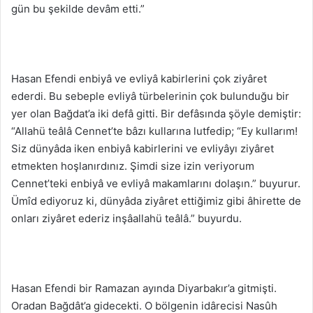
gün bu şekilde devâm etti.”
Hasan Efendi enbiyâ ve evliyâ kabirlerini çok ziyâret
ederdi. Bu sebeple evliyâ türbelerinin çok bulunduğu bir
yer olan Bağdat’a iki defâ gitti. Bir defâsında şöyle demiştir:
“Allahü teâlâ Cennet’te bâzı kullarına lutfedip; “Ey kullarım!
Siz dünyâda iken enbiyâ kabirlerini ve evliyâyı ziyâret
etmekten hoşlanırdınız. Şimdi size izin veriyorum
Cennet’teki enbiyâ ve evliyâ makamlarını dolaşın.” buyurur.
Ümîd ediyoruz ki, dünyâda ziyâret ettiğimiz gibi âhirette de
onları ziyâret ederiz inşâallahü teâlâ.” buyurdu.
Hasan Efendi bir Ramazan ayında Diyarbakır’a gitmişti.
Oradan Bağdât’a gidecekti. O bölgenin idârecisi Nasûh