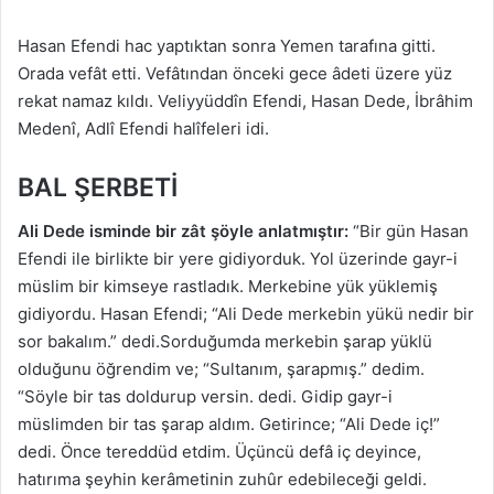
Hasan Efendi hac yaptıktan sonra Yemen tarafına gitti.
Orada vefât etti. Vefâtından önceki gece âdeti üzere yüz
rekat namaz kıldı. Veliyyüddîn Efendi, Hasan Dede, İbrâhim
Medenî, Adlî Efendi halîfeleri idi.
BAL ŞERBETİ
Ali Dede isminde bir zât şöyle anlatmıştır:
“Bir gün Hasan
Efendi ile birlikte bir yere gidiyorduk. Yol üzerinde gayr-i
müslim bir kimseye rastladık. Merkebine yük yüklemiş
gidiyordu. Hasan Efendi; “Ali Dede merkebin yükü nedir bir
sor bakalım.” dedi.Sorduğumda merkebin şarap yüklü
olduğunu öğrendim ve; “Sultanım, şarapmış.” dedim.
“Söyle bir tas doldurup versin. dedi. Gidip gayr-i
müslimden bir tas şarap aldım. Getirince; “Ali Dede iç!”
dedi. Önce tereddüd etdim. Üçüncü defâ iç deyince,
hatırıma şeyhin kerâmetinin zuhûr edebileceği geldi.