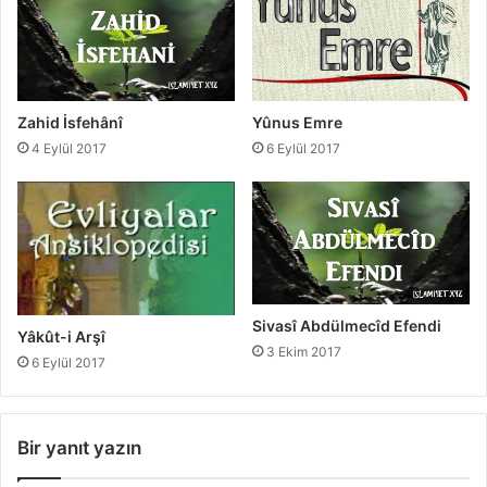
Zahid İsfehânî
Yûnus Emre
4 Eylül 2017
6 Eylül 2017
Sivasî Abdülmecîd Efendi
Yâkût-i Arşî
3 Ekim 2017
6 Eylül 2017
Bir yanıt yazın