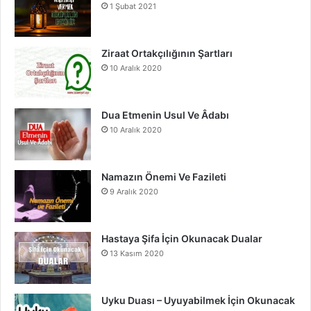
1 Şubat 2021
o
b
g
o
e
r
Ziraat Ortakçılığının Şartları
10 Aralık 2020
k
a
m
Dua Etmenin Usul Ve Âdabı
10 Aralık 2020
Namazın Önemi Ve Fazileti
9 Aralık 2020
Hastaya Şifa İçin Okunacak Dualar
13 Kasım 2020
Uyku Duası – Uyuyabilmek İçin Okunacak