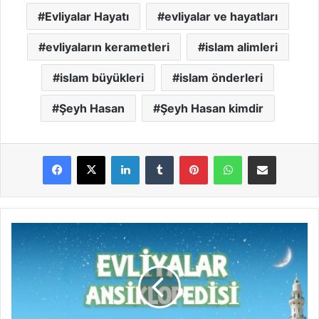
Evliyalar Hayatı
evliyalar ve hayatları
evliyaların kerametleri
islam alimleri
islam büyükleri
islam önderleri
Şeyh Hasan
Şeyh Hasan kimdir
LinkedIn
Tumblr
Pinterest
WhatsApp
E-Posta ile paylaş
Ş
e
y
h
K
u