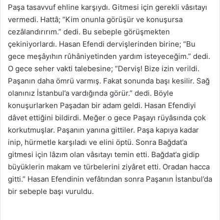
Paşa tasavvuf ehline karşıydı. Gitmesi için gerekli vâsıtayı
vermedi. Hattâ; “Kim onunla görüşür ve konuşursa
cezâlandırırım.” dedi. Bu sebeple görüşmekten
çekiniyorlardı. Hasan Efendi dervişlerinden birine; “Bu
gece meşâyıhın rûhâniyetinden yardım isteyeceğim.” dedi.
O gece seher vakti talebesine; “Derviş! Bize izin verildi.
Paşanın daha ömrü varmış. Fakat sonunda başı kesilir. Sağ
olanınız İstanbul’a vardığında görür.” dedi. Böyle
konuşurlarken Paşadan bir adam geldi. Hasan Efendiyi
dâvet ettiğini bildirdi. Meğer o gece Paşayı rüyâsında çok
korkutmuşlar. Paşanın yanına gittiler. Paşa kapıya kadar
inip, hürmetle karşıladı ve elini öptü. Sonra Bağdat’a
gitmesi için lâzım olan vâsıtayı temin etti. Bağdat’a gidip
büyüklerin makam ve türbelerini ziyâret etti. Oradan hacca
gitti.” Hasan Efendinin vefâtından sonra Paşanın İstanbul’da
bir sebeple başı vuruldu.