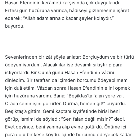
Hasan Efendinin kerâmeti karşısında çok duygulandı.
Ertesi gün huzûruna varınca, hâdiseyi gizlemesine işâret
ederek; “Allah adamlarına o kadar şeyler kolaydır.”
buyurdu.
Sevenlerinden bir zât şöyle anlatır: Borçluydum ve bir türlü
ödeyemiyordum. Alacaklılar ise devamlı sıkıştırıp para
istiyorlardı. Bir Cumâ günü Hasan Efendinin vâzını
dinledim. Bir taraftan da içimden borcumu ödeyebilmem
için duâ ettim. Vâzdan sonra Hasan Efendinin elini öpmek
için huzûruna vardım. Bana; “Beşiktaş’ta falan yere var.
Orada senin işini görürler. Durma, hemen git!” buyurdu.
Beşiktaş’a gittim. Gemi kaptanı kıyâfetinde birisi beni
görüp, ismimi de söyledi; “Sen falan değil misin?” dedi.
Evet deyince, beni yanına alıp evine götürdü. Önüme içi
para dolu bir kese koydu. İçinde borcumu ödeyecek kadar