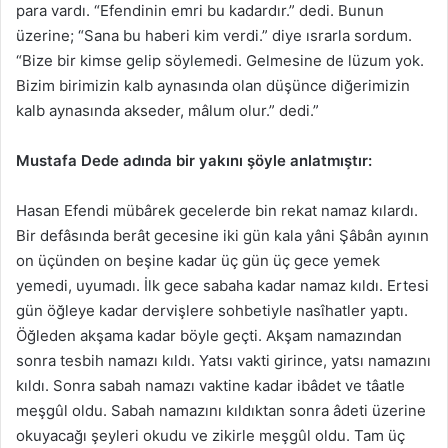
para vardı. “Efendinin emri bu kadardır.” dedi. Bunun
üzerine; “Sana bu haberi kim verdi.” diye ısrarla sordum.
“Bize bir kimse gelip söylemedi. Gelmesine de lüzum yok.
Bizim birimizin kalb aynasında olan düşünce diğerimizin
kalb aynasında akseder, mâlum olur.” dedi.”
Mustafa Dede adında bir yakını şöyle anlatmıştır:
Hasan Efendi mübârek gecelerde bin rekat namaz kılardı.
Bir defâsında berât gecesine iki gün kala yâni Şâbân ayının
on üçünden on beşine kadar üç gün üç gece yemek
yemedi, uyumadı. İlk gece sabaha kadar namaz kıldı. Ertesi
gün öğleye kadar dervişlere sohbetiyle nasîhatler yaptı.
Öğleden akşama kadar böyle geçti. Akşam namazından
sonra tesbih namazı kıldı. Yatsı vakti girince, yatsı namazını
kıldı. Sonra sabah namazı vaktine kadar ibâdet ve tâatle
meşgûl oldu. Sabah namazını kıldıktan sonra âdeti üzerine
okuyacağı şeyleri okudu ve zikirle meşgûl oldu. Tam üç