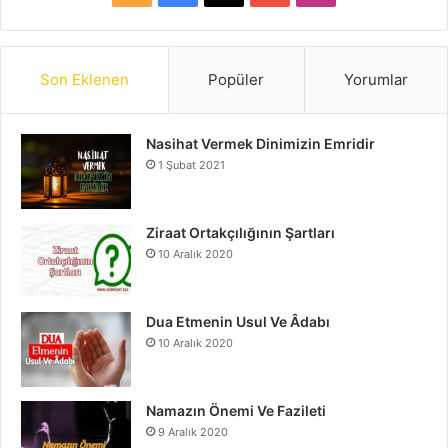
S
a
o
n
S
c
u
s
Son Eklenen
Popüler
Yorumlar
e
T
t
Nasihat Vermek Dinimizin Emridir
b
u
a
1 Şubat 2021
o
b
g
o
e
r
Ziraat Ortakçılığının Şartları
10 Aralık 2020
k
a
m
Dua Etmenin Usul Ve Âdabı
10 Aralık 2020
Namazın Önemi Ve Fazileti
9 Aralık 2020