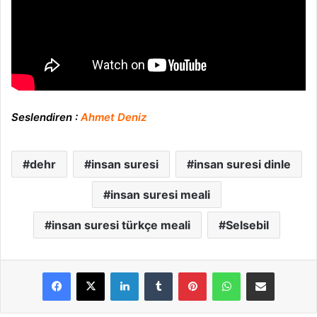
Seslendiren :
Ahmet Deniz
dehr
insan suresi
insan suresi dinle
insan suresi meali
insan suresi türkçe meali
Selsebil
LinkedIn
Tumblr
Pinterest
WhatsApp
E-Posta ile paylaş