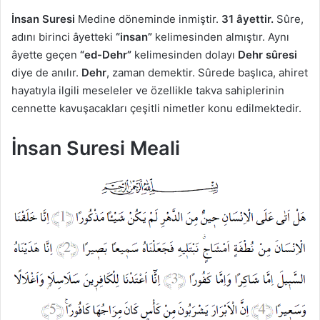
İnsan Suresi
Medine döneminde inmiştir.
31 âyettir.
Sûre,
adını birinci âyetteki
“insan”
kelimesinden almıştır. Aynı
âyette geçen
“ed-Dehr”
kelimesinden dolayı
Dehr sûresi
diye de anılır.
Dehr
, zaman demektir. Sûrede başlıca, ahiret
hayatıyla ilgili meseleler ve özellikle takva sahiplerinin
cennette kavuşacakları çeşitli nimetler konu edilmektedir.
İnsan Suresi Meali