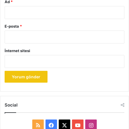
Ad
*
E-posta
*
İnternet sitesi
Social
R
F
X
Y
I