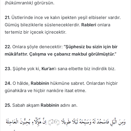
(hükümranlık)
görürsün.
21.
Üstlerinde ince ve kalın ipekten yeşil elbiseler vardır.
Gümüş bileziklerle süsleneceklerdir.
Rableri
onlara
tertemiz bir içecek içirecektir.
22.
Onlara şöyle denecektir:
“Şüphesiz bu sizin için bir
mükâfattır. Çalışma ve çabanız makbul görülmüştür.”
23.
Şüphe yok ki,
Kur’an
’ı sana elbette biz indirdik biz.
24.
O hâlde,
Rabbinin
hükmüne sabret. Onlardan hiçbir
günahkâra ve hiçbir nanköre itaat etme.
25.
Sabah akşam
Rabbinin
adını an.