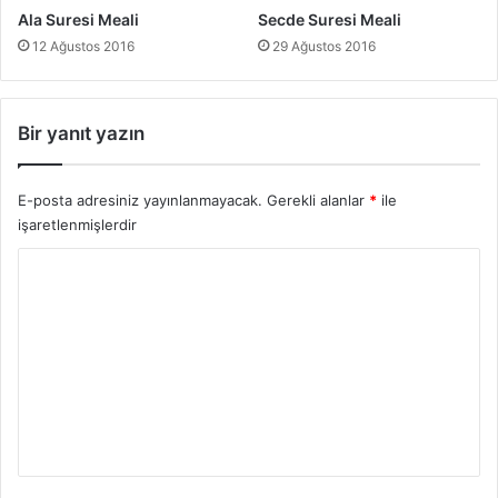
Ala Suresi Meali
Secde Suresi Meali
12 Ağustos 2016
29 Ağustos 2016
Bir yanıt yazın
E-posta adresiniz yayınlanmayacak.
Gerekli alanlar
*
ile
işaretlenmişlerdir
Y
o
r
u
m
*