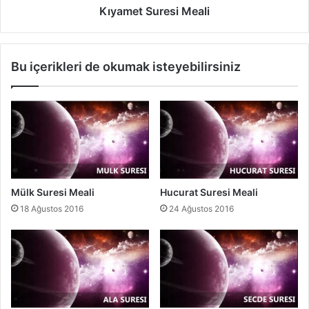
r
Kıyamet Suresi Meali
e
s
i
Bu içerikleri de okumak isteyebilirsiniz
M
e
a
l
i
Mülk Suresi Meali
Hucurat Suresi Meali
18 Ağustos 2016
24 Ağustos 2016