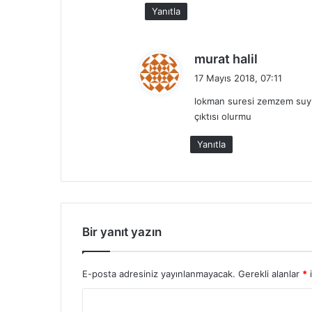
k
Yanıtla
i
:
d
murat halil
e
17 Mayıs 2018, 07:11
d
lokman suresi zemzem suyuna
i
çıktısı olurmu
k
i
Yanıtla
:
Bir yanıt yazın
E-posta adresiniz yayınlanmayacak.
Gerekli alanlar
*
i
Y