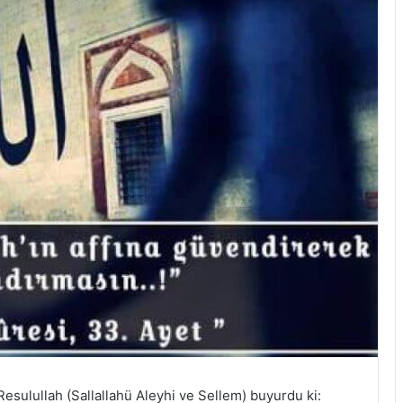
Resulullah (Sallallahü Aleyhi ve Sellem) buyurdu ki: