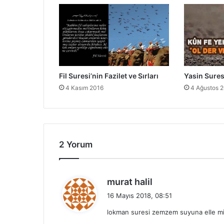
z
i
l
e
t
v
e
Fil Suresi’nin Fazilet ve Sırları
Yasin Suresi
S
4 Kasım 2016
4 Ağustos 
ı
r
l
a
r
ı
2 Yorum
d
murat halil
e
16 Mayıs 2018, 08:51
d
lokman suresi zemzem suyuna elle mi y
i