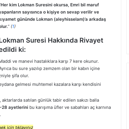
“
Her kim Lokman Suresini okursa, Emri bil maruf
yapanların sayısınca o kişiye on sevap verilir ve
kıyamet gününde Lokman (aleyhisselam)’a arkadaş
olur.
“
(
1
)
Lokman Suresi Hakkında Rivayet
edildi ki:
Maddi ve manevi hastalıklara karşı 7 kere okunur.
Ayrıca bu sure yazılıp zemzem olan bir kabın içine
niyle şifa olur.
meydana gelmesi muhtemel kazalara karşı kendisini
 aktarlarda satılan günlük tabir edilen sakızı balla
-28 ayetlerini
bu karışıma üfler ve sabahları aç karnına
.
k için tıklayınız