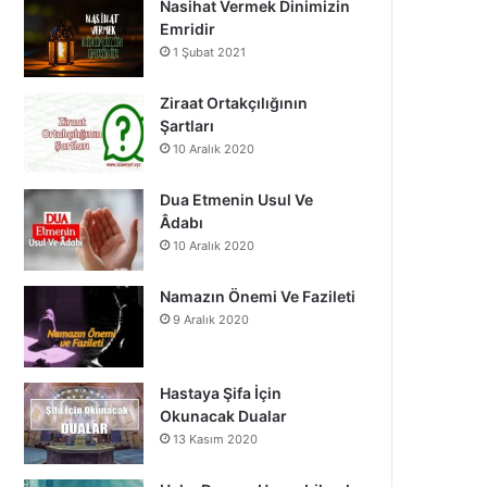
Nasihat Vermek Dinimizin
o
b
g
Emridir
1 Şubat 2021
o
e
r
k
a
Ziraat Ortakçılığının
Şartları
m
10 Aralık 2020
Dua Etmenin Usul Ve
Âdabı
10 Aralık 2020
Namazın Önemi Ve Fazileti
9 Aralık 2020
Hastaya Şifa İçin
Okunacak Dualar
13 Kasım 2020