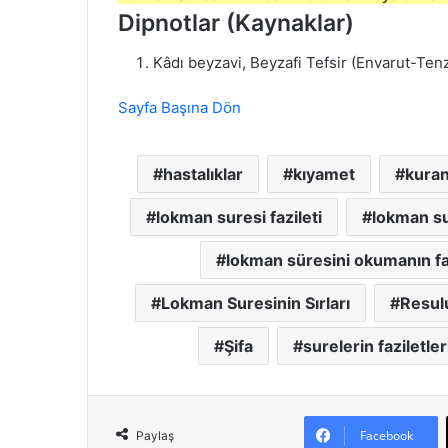
Dipnotlar (Kaynaklar)
Kâdı beyzavi, Beyzafi Tefsir (Envarut-Tenzi
Sayfa Başına Dön
hastalıklar
kıyamet
kuran
lokman suresi fazileti
lokman su
lokman süresini okumanın faz
Lokman Suresinin Sırları
Resul
Şifa
surelerin faziletler
Facebook
Paylaş