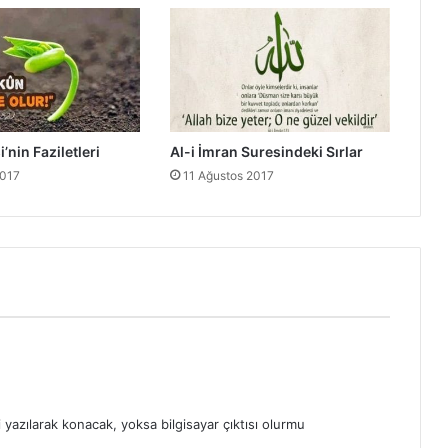
l
e
t
v
e
S
ı
’nin Faziletleri
Al-i İmran Suresindeki Sırlar
r
2017
11 Ağustos 2017
l
a
r
ı
azılarak konacak, yoksa bilgisayar çıktısı olurmu