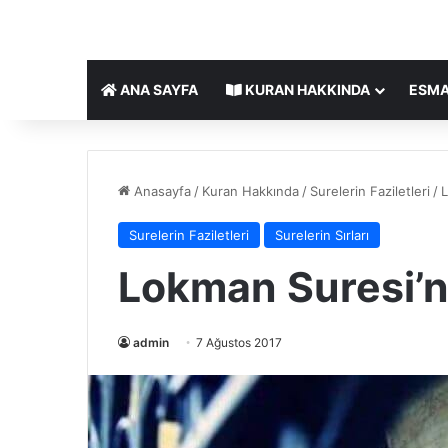
ANA SAYFA
KURAN HAKKINDA
ESMA
Anasayfa
/
Kuran Hakkında
/
Surelerin Faziletleri
/
L
Surelerin Faziletleri
Surelerin Sırları
Lokman Suresi’nin
admin
7 Ağustos 2017