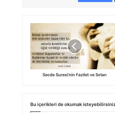
S
e
c
d
e
S
u
r
e
s
Secde Suresi’nin Fazilet ve Sırları
i
’
n
i
n
Bu içerikleri de okumak isteyebilirsini
F
a