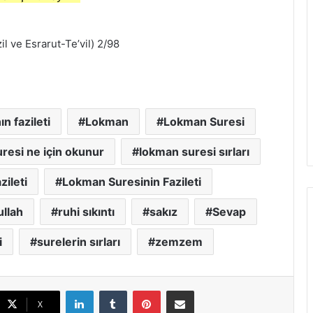
l ve Esrarut-Te’vil) 2/98
ın fazileti
Lokman
Lokman Suresi
resi ne için okunur
lokman suresi sırları
ileti
Lokman Suresinin Fazileti
ullah
ruhi sıkıntı
sakız
Sevap
i
surelerin sırları
zemzem
LinkedIn
Tumblr
Pinterest
E-Posta ile paylaş
X