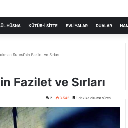
ÜL HÜSNA
KÜTÜB-I SITTE
EVLIYALAR
DUALAR
NA
okman Suresi’nin Fazilet ve Sırları
 Fazilet ve Sırları
2
3.542
1 dakika okuma süresi