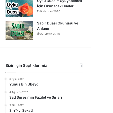
Uyku Duası – Uyuyabilmek
İçin Okunacak Dualar
9 Haziran 2020
Sabır Duası Okunuşu ve
Anlamı
22 Mayıs 2020
Sizin için Seçtiklerimiz
6 Eylül 2017
Yûnus Bin Ubeyd
4 Ağustos 2017
Sad Suresi’nin Fazilet ve Sırları
3 Ekim 2017
Sırrî-yi Sekatî