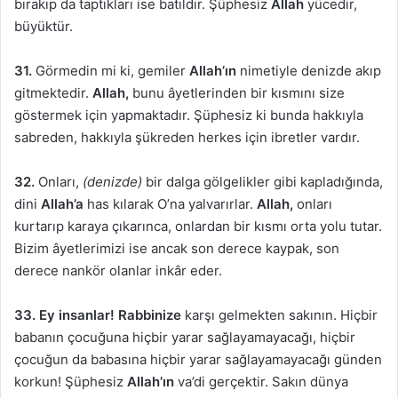
bırakıp da taptıkları ise batıldır. Şüphesiz
Allah
yücedir,
büyüktür.
31.
Görmedin mi ki, gemiler
Allah’ın
nimetiyle denizde akıp
gitmektedir.
Allah,
bunu âyetlerinden bir kısmını size
göstermek için yapmaktadır. Şüphesiz ki bunda hakkıyla
sabreden, hakkıyla şükreden herkes için ibretler vardır.
32.
Onları,
(denizde)
bir dalga gölgelikler gibi kapladığında,
dini
Allah’a
has kılarak O’na yalvarırlar.
Allah,
onları
kurtarıp karaya çıkarınca, onlardan bir kısmı orta yolu tutar.
Bizim âyetlerimizi ise ancak son derece kaypak, son
derece nankör olanlar inkâr eder.
33. Ey insanlar! Rabbinize
karşı gelmekten sakının. Hiçbir
babanın çocuğuna hiçbir yarar sağlayamayacağı, hiçbir
çocuğun da babasına hiçbir yarar sağlayamayacağı günden
korkun! Şüphesiz
Allah’ın
va’di gerçektir. Sakın dünya