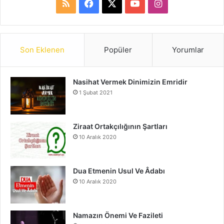
R
F
X
Y
I
S
a
o
n
S
c
u
s
Son Eklenen
Popüler
Yorumlar
e
T
t
Nasihat Vermek Dinimizin Emridir
b
u
a
1 Şubat 2021
o
b
g
o
e
r
Ziraat Ortakçılığının Şartları
10 Aralık 2020
k
a
m
Dua Etmenin Usul Ve Âdabı
10 Aralık 2020
Namazın Önemi Ve Fazileti