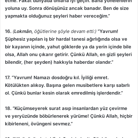
etme. Fakat dünyada onlarla iyi geçin. Bana yönelenlerin
yoluna uy. Sonra dönüşünüz ancak banadır. Ben de size
yapmakta olduğunuz şeyleri haber vereceğim.”
16.
(
Lokmân,
öğütlerine şöyle devam etti:)
“Yavrum!
Şüphesiz yapılan iş bir hardal tanesi ağırlığında olsa ve
bir kayanın içinde, yahut göklerde ya da yerin içinde bile
olsa, Allah onu çıkarır getirir. Çünkü Allah, en gizli şeyleri
bilendir, (her şeyden) hakkıyla haberdar olandır.”
17.
“Yavrum! Namazı dosdoğru kıl. İyiliği emret.
Kötülükten alıkoy. Başına gelen musibetlere karşı sabırlı
ol. Çünkü bunlar kesin olarak emredilmiş işlerdendir.”
18. “Küçümseyerek surat asıp insanlardan yüz çevirme
ve yeryüzünde böbürlenerek yürüme! Çünkü Allah, hiçbir
kibirleneni, övüngeni sevmez.”