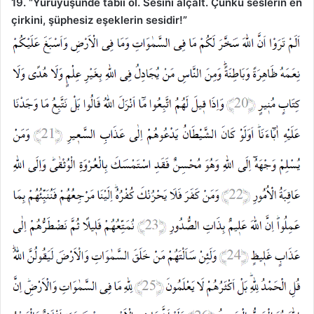
19. “Yürüyüşünde tabiî ol. Sesini alçalt. Çünkü seslerin en
çirkini, şüphesiz eşeklerin sesidir!”