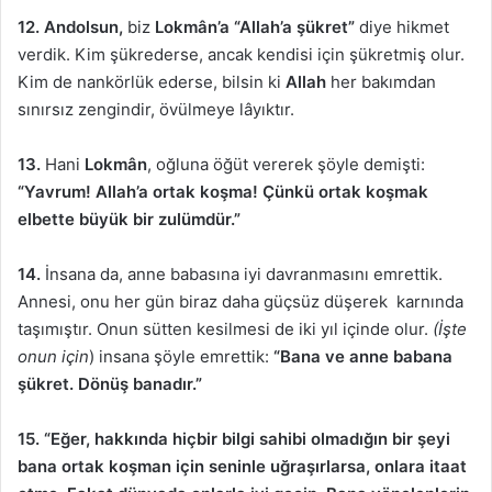
12.
Andolsun,
biz
Lokmân’a
“Allah’a şükret”
diye hikmet
verdik. Kim şükrederse, ancak kendisi için şükretmiş olur.
Kim de nankörlük ederse, bilsin ki
Allah
her bakımdan
sınırsız zengindir, övülmeye lâyıktır.
13.
Hani
Lokmân
, oğluna öğüt vererek şöyle demişti:
“Yavrum! Allah’a ortak koşma! Çünkü ortak koşmak
elbette büyük bir zulümdür.”
14.
İnsana da, anne babasına iyi davranmasını emrettik.
Annesi, onu her gün biraz daha güçsüz düşerek karnında
taşımıştır. Onun sütten kesilmesi de iki yıl içinde olur.
(İşte
onun için
) insana şöyle emrettik:
“Bana ve anne babana
şükret. Dönüş banadır.”
15. “Eğer, hakkında hiçbir bilgi sahibi olmadığın bir şeyi
bana ortak koşman için seninle uğraşırlarsa, onlara itaat