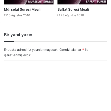
Mürselat Suresi Meali
Saffat Suresi Meali
15 Ağustos 2016
28 Ağustos 2016
Bir yanıt yazın
E-posta adresiniz yayınlanmayacak.
Gerekli alanlar
*
ile
işaretlenmişlerdir
Y
o
r
u
m
*