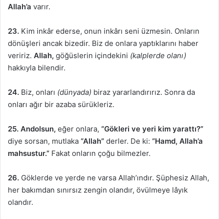
Allah’a
varır.
23.
Kim inkâr ederse, onun inkârı seni üzmesin. Onların
dönüşleri ancak bizedir. Biz de onlara yaptıklarını haber
veririz.
Allah,
göğüslerin içindekini
(kalplerde olanı)
hakkıyla bilendir.
24.
Biz, onları
(dünyada)
biraz yararlandırırız. Sonra da
onları ağır bir azaba sürükleriz.
25.
Andolsun,
eğer onlara,
“Gökleri ve yeri kim yarattı?”
diye sorsan, mutlaka
“Allah”
derler. De ki:
“Hamd, Allah’a
mahsustur.”
Fakat onların çoğu bilmezler.
26.
Göklerde ve yerde ne varsa Allah’ındır. Şüphesiz Allah,
her bakımdan sınırsız zengin olandır, övülmeye lâyık
olandır.