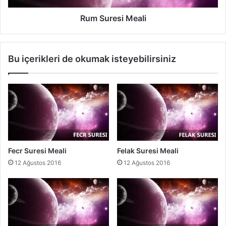
i
M
Rum Suresi Meali
e
a
l
Bu içerikleri de okumak isteyebilirsiniz
i
Fecr Suresi Meali
Felak Suresi Meali
12 Ağustos 2016
12 Ağustos 2016