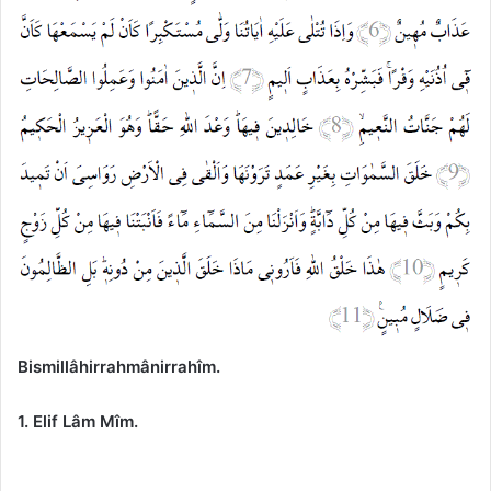
Bismillâhirrahmânirrahîm.
1. Elif Lâm Mîm.