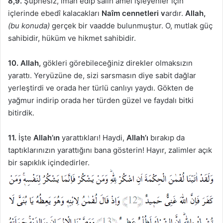
8,9.
Şüphesiz, iman edip salih amel işleyenler için
içlerinde ebedî kalacakları
Naîm cennetleri v
ardır.
Allah,
(bu konuda)
gerçek bir vaadde bulunmuştur. O, mutlak güç
sahibidir, hüküm ve hikmet sahibidir.
10. Allah,
gökleri görebileceğiniz direkler olmaksızın
yarattı. Yeryüzüne de, sizi sarsmasın diye sabit dağlar
yerleştirdi ve orada her türlü canlıyı yaydı. Gökten de
yağmur indirip orada her türden güzel ve faydalı bitki
bitirdik.
11.
İşte
Allah’ın
yarattıkları! Haydi,
Allah’ı
bırakıp da
taptıklarınızın yarattığını bana gösterin! Hayır, zalimler açık
bir sapıklık içindedirler.