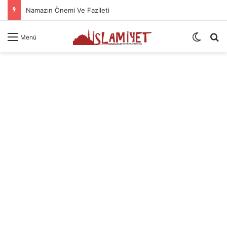
Namazın Önemi Ve Fazileti
Dış gö
A
Menü