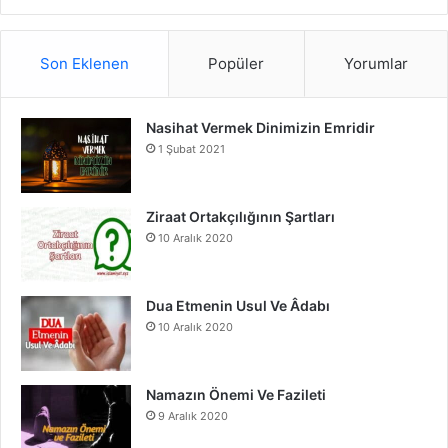
S
a
o
n
S
c
u
s
Son Eklenen
Popüler
Yorumlar
e
T
t
Nasihat Vermek Dinimizin Emridir
b
u
a
1 Şubat 2021
o
b
g
o
e
r
Ziraat Ortakçılığının Şartları
10 Aralık 2020
k
a
m
Dua Etmenin Usul Ve Âdabı
10 Aralık 2020
Namazın Önemi Ve Fazileti
9 Aralık 2020