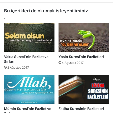
l
'
e
n
Bu içerikleri de okumak isteyebilirsiniz
r
i
i
n
F
a
z
i
l
e
t
Vakıa Suresi’nin Fazilet ve
Yasin Suresi’nin Faziletleri
l
Sırları
4 Ağustos 2017
e
2 Ağustos 2017
r
i
Mümin Suresi’nin Fazilet ve
Fatiha Suresinin Faziletleri