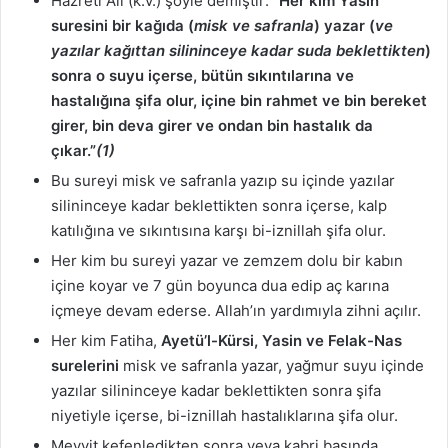
Hazreti Ali (k.v.) şöyle demiştir: “
Her kim Yasin
suresini bir kağıda (
misk ve safranla
) yazar (
ve
yazılar kağıttan silininceye kadar suda beklettikten
)
sonra o suyu içerse, bütün sıkıntılarına ve
hastalığına şifa olur, içine bin rahmet ve bin bereket
girer, bin deva girer ve ondan bin hastalık da
çıkar.”
(1)
Bu sureyi misk ve safranla yazıp su içinde yazılar
silininceye kadar beklettikten sonra içerse, kalp
katılığına ve sıkıntısına karşı bi-iznillah şifa olur.
Her kim bu sureyi yazar ve zemzem dolu bir kabın
içine koyar ve 7 gün boyunca dua edip aç karına
içmeye devam ederse. Allah’ın yardımıyla zihni açılır.
Her kim Fatiha,
Ayetü’l-Kürsi, Yasin ve Felak-Nas
surelerini
misk ve safranla yazar, yağmur suyu içinde
yazılar silininceye kadar beklettikten sonra şifa
niyetiyle içerse, bi-iznillah hastalıklarına şifa olur.
Meyyit kefenledikten sonra veya kabri başında