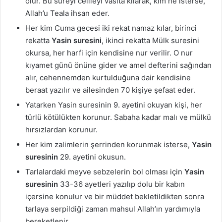
olur. Bu sureyi celileyi vasıta kılarak, kim ne isterse,
Allah’u Teala ihsan eder.
Her kim Cuma gecesi iki rekat namaz kılar, birinci
rekatta
Yasin suresini
, ikinci rekatta Mülk suresini
okursa, her harfi için kendisine nur verilir. O nur
kıyamet günü önüne gider ve amel defterini sağından
alır, cehennemden kurtulduğuna dair kendisine
beraat yazılır ve ailesinden 70 kişiye şefaat eder.
Yatarken Yasin suresinin 9. ayetini okuyan kişi, her
türlü kötülükten korunur. Sabaha kadar malı ve mülkü
hırsızlardan korunur.
Her kim zalimlerin şerrinden korunmak isterse,
Yasin
suresinin
29. ayetini okusun.
Tarlalardaki meyve sebzelerin bol olması için
Yasin
suresinin
33-36 ayetleri yazılıp dolu bir kabın
içersine konulur ve bir müddet bekletildikten sonra
tarlaya serpildiği zaman mahsul Allah’ın yardımıyla
bereketlenir.