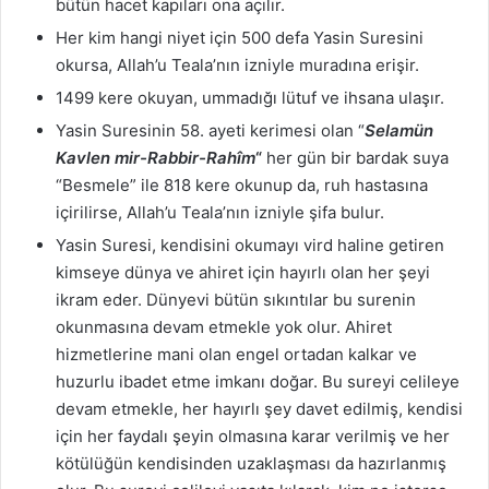
bütün hacet kapıları ona açılır.
Her kim hangi niyet için 500 defa Yasin Suresini
okursa, Allah’u Teala’nın izniyle muradına erişir.
1499 kere okuyan, ummadığı lütuf ve ihsana ulaşır.
Yasin Suresinin 58. ayeti kerimesi olan “
Selamün
Kavlen mir-Rabbir-Rahîm
“
her gün bir bardak suya
“Besmele” ile 818 kere okunup da, ruh hastasına
içirilirse, Allah’u Teala’nın izniyle şifa bulur.
Yasin Suresi, kendisini okumayı vird haline getiren
kimseye dünya ve ahiret için hayırlı olan her şeyi
ikram eder. Dünyevi bütün sıkıntılar bu surenin
okunmasına devam etmekle yok olur. Ahiret
hizmetlerine mani olan engel ortadan kalkar ve
huzurlu ibadet etme imkanı doğar. Bu sureyi celileye
devam etmekle, her hayırlı şey davet edilmiş, kendisi
için her faydalı şeyin olmasına karar verilmiş ve her
kötülüğün kendisinden uzaklaşması da hazırlanmış