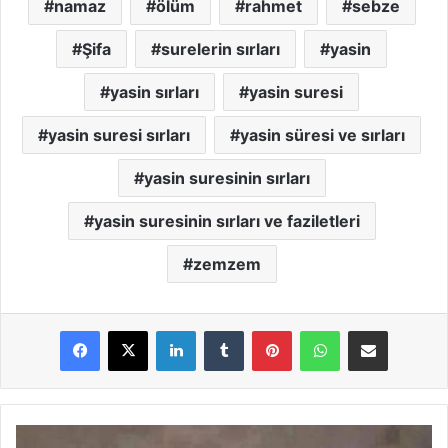
namaz
ölüm
rahmet
sebze
Şifa
surelerin sırları
yasin
yasin sırları
yasin suresi
yasin suresi sırları
yasin süresi ve sırları
yasin suresinin sırları
yasin suresinin sırları ve faziletleri
zemzem
LinkedIn
Tumblr
Pinterest
WhatsApp
E-Posta ile paylaş
Y