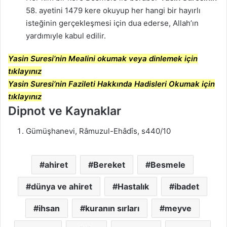
58. ayetini 1479 kere okuyup her hangi bir hayırlı
isteğinin gerçekleşmesi için dua ederse, Allah’ın
yardımıyle kabul edilir.
Yasin Suresi’nin Mealini okumak veya dinlemek için
tıklayınız
Yasin Suresi’nin Fazileti Hakkında Hadisleri Okumak için
tıklayınız
Dipnot ve Kaynaklar
Gümüşhanevi, Râmuzul-Ehâdîs, s440/10
ahiret
Bereket
Besmele
dünya ve ahiret
Hastalık
ibadet
ihsan
kuranın sırları
meyve