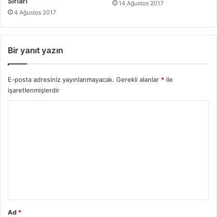
Sırları
14 Ağustos 2017
4 Ağustos 2017
Bir yanıt yazın
E-posta adresiniz yayınlanmayacak.
Gerekli alanlar
*
ile
işaretlenmişlerdir
Y
o
r
u
m
*
Ad
*