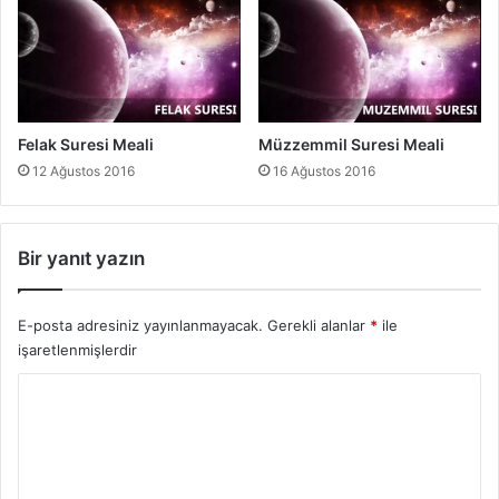
Felak Suresi Meali
Müzzemmil Suresi Meali
12 Ağustos 2016
16 Ağustos 2016
Bir yanıt yazın
E-posta adresiniz yayınlanmayacak.
Gerekli alanlar
*
ile
işaretlenmişlerdir
Y
o
r
u