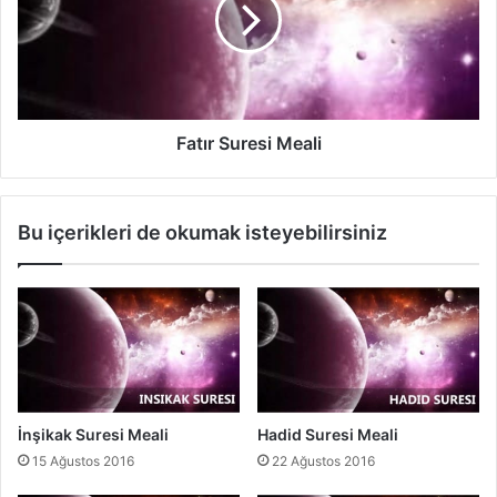
ı
l
r
i
S
u
r
e
s
Fatır Suresi Meali
i
M
e
Bu içerikleri de okumak isteyebilirsiniz
a
l
i
İnşikak Suresi Meali
Hadid Suresi Meali
15 Ağustos 2016
22 Ağustos 2016