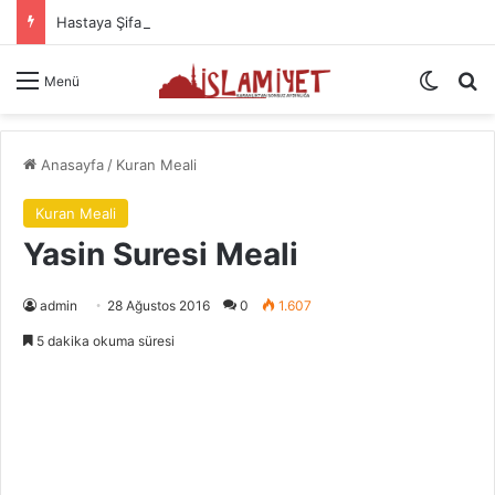
Hastaya Şifa İçin Okunacak Dualar
Dış gö
A
Menü
Anasayfa
/
Kuran Meali
Kuran Meali
Yasin Suresi Meali
admin
28 Ağustos 2016
0
1.607
5 dakika okuma süresi