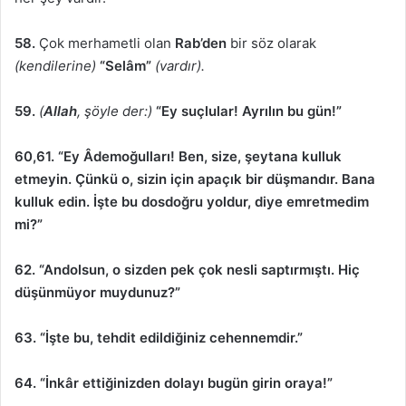
58.
Çok merhametli olan
Rab’den
bir söz olarak
(kendilerine)
“Selâm”
(vardır).
59.
(
Allah
, şöyle der:)
“Ey suçlular! Ayrılın bu gün!”
60,61. “Ey Âdemoğulları! Ben, size, şeytana kulluk
etmeyin. Çünkü o, sizin için apaçık bir düşmandır. Bana
kulluk edin. İşte bu dosdoğru yoldur, diye emretmedim
mi?”
62.
“Andolsun, o sizden pek çok nesli saptırmıştı. Hiç
düşünmüyor muydunuz?”
63.
“İşte bu, tehdit edildiğiniz cehennemdir.”
64.
“İnkâr ettiğinizden dolayı bugün girin oraya!”