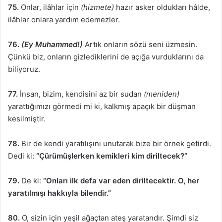
75.
Onlar, ilâhlar için
(hizmete)
hazır asker oldukları hâlde,
ilâhlar onlara yardım edemezler.
76.
(Ey Muhammed!)
Artık onların sözü seni üzmesin.
Çünkü biz, onların gizlediklerini de açığa vurduklarını da
biliyoruz.
77.
İnsan, bizim, kendisini az bir sudan
(meniden)
yarattığımızı görmedi mi ki, kalkmış apaçık bir düşman
kesilmiştir.
78.
Bir de kendi yaratılışını unutarak bize bir örnek getirdi.
Dedi ki:
“Çürümüşlerken kemikleri kim diriltecek?”
79.
De ki:
“Onları ilk defa var eden diriltecektir. O, her
yaratılmışı hakkıyla bilendir.”
80.
O, sizin için yeşil ağaçtan ateş yaratandır. Şimdi siz