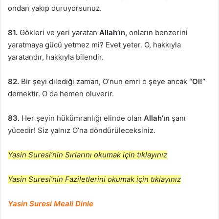
ondan yakıp duruyorsunuz.
81.
Gökleri ve yeri yaratan
Allah’ın,
onların benzerini
yaratmaya gücü yetmez mi? Evet yeter. O, hakkıyla
yaratandır, hakkıyla bilendir.
82.
Bir şeyi dilediği zaman, O’nun emri o şeye ancak
“Ol!”
demektir. O da hemen oluverir.
83.
Her şeyin hükümranlığı elinde olan
Allah’ın
şanı
yücedir! Siz yalnız O’na döndürüleceksiniz.
Yasin Suresi’nin Sırlarını okumak için tıklayınız
Yasin Suresi’nin Faziletlerini okumak için tıklayınız
Yasin Suresi Meali Dinle