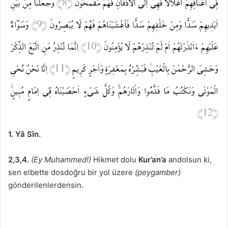
1. Yâ Sîn.
2,3,4.
(Ey Muhammed!)
Hikmet dolu
Kur’an’a
andolsun ki,
sen elbette dosdoğru bir yol üzere
(peygamber)
gönderilenlerdensin.