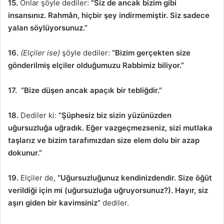
15.
Onlar şöyle dediler:
“Siz de ancak bizim gibi
insansınız. Rahmân, hiçbir şey indirmemiştir. Siz sadece
yalan söylüyorsunuz.”
16.
(Elçiler ise)
şöyle dediler:
“Bizim gerçekten size
gönderilmiş elçiler olduğumuzu Rabbimiz biliyor.”
17. “Bize düşen ancak apaçık bir tebliğdir.”
18.
Dediler ki:
“Şüphesiz biz sizin yüzünüzden
uğursuzluğa uğradık. Eğer vazgeçmezseniz, sizi mutlaka
taşlarız ve bizim tarafımızdan size elem dolu bir azap
dokunur.”
19.
Elçiler de,
“Uğursuzluğunuz kendinizdendir. Size öğüt
verildiği için mi (uğursuzluğa uğruyorsunuz?). Hayır, siz
aşırı giden bir kavimsiniz”
dediler.