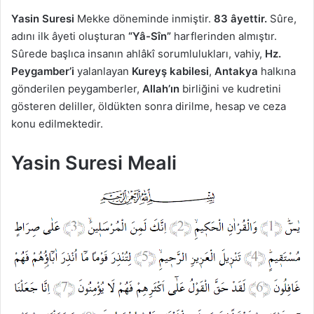
Yasin Suresi
Mekke döneminde inmiştir.
83 âyettir.
Sûre,
adını ilk âyeti oluşturan
“Yâ-Sîn”
harflerinden almıştır.
Sûrede başlıca insanın ahlâkî sorumlulukları, vahiy,
Hz.
Peygamber’i
yalanlayan
Kureyş kabilesi
,
Antakya
halkına
gönderilen peygamberler,
Allah’ın
birliğini ve kudretini
gösteren deliller, öldükten sonra dirilme, hesap ve ceza
konu edilmektedir.
Yasin Suresi Meali