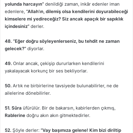
yolunda harcayın”
denildiği zaman, inkâr edenler iman
edenlere,
“Allah’ın, dilemiş olsa kendilerini doyurabileceği
kimselere mi yedireceğiz? Siz ancak apaçık bir sapıklık
içindesiniz”
derler.
48. “Eğer doğru söyleyenlerseniz, bu tehdit ne zaman
gelecek?”
diyorlar.
49.
Onlar ancak, çekişip dururlarken kendilerini
yakalayacak korkunç bir ses bekliyorlar.
50.
Artık ne birbirlerine tavsiyede bulunabilirler, ne de
ailelerine dönebilirler.
51.
Sûra
üfürülür. Bir de bakarsın, kabirlerden çıkmış,
Rablerine
doğru akın akın gitmektedirler.
52.
Şöyle derler:
“Vay başımıza gelene! Kim bizi diriltip