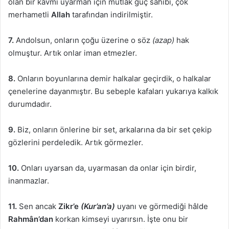
olan bir kavmi uyarman için mutlak güç sahibi, çok
merhametli
Allah
tarafından indirilmiştir.
7.
Andolsun, onların çoğu üzerine o söz
(azap)
hak
olmuştur. Artık onlar iman etmezler.
8.
Onların boyunlarına demir halkalar geçirdik, o halkalar
çenelerine dayanmıştır. Bu sebeple kafaları yukarıya kalkık
durumdadır.
9.
Biz, onların önlerine bir set, arkalarına da bir set çekip
gözlerini perdeledik. Artık görmezler.
10.
Onları uyarsan da, uyarmasan da onlar için birdir,
inanmazlar.
11.
Sen ancak
Zikr’e
(Kur’an’a)
uyanı ve görmediği hâlde
Rahmân’dan
korkan kimseyi uyarırsın. İşte onu bir