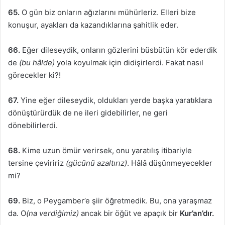
65.
O gün biz onların ağızlarını mühürleriz. Elleri bize
konuşur, ayakları da kazandıklarına şahitlik eder.
66.
Eğer dileseydik, onların gözlerini büsbütün kör ederdik
de
(bu hâlde)
yola koyulmak için didişirlerdi. Fakat nasıl
görecekler ki?!
67.
Yine eğer dileseydik, oldukları yerde başka yaratıklara
dönüştürürdük de ne ileri gidebilirler, ne geri
dönebilirlerdi.
68.
Kime uzun ömür verirsek, onu yaratılış itibariyle
tersine çeviririz
(gücünü azaltırız)
. Hâlâ düşünmeyecekler
mi?
69.
Biz, o Peygamber’e şiir öğretmedik. Bu, ona yaraşmaz
da. O
(na verdiğimiz)
ancak bir öğüt ve apaçık bir
Kur’an’dır.