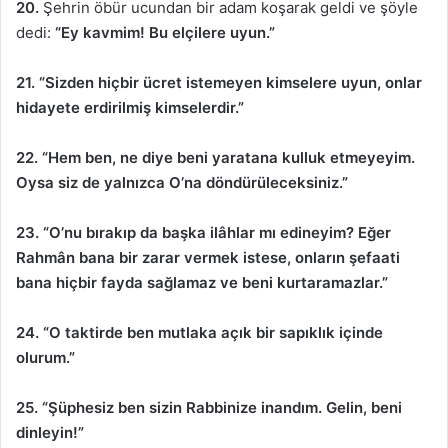
20.
Şehrin öbür ucundan bir adam koşarak geldi ve şöyle
dedi:
“Ey kavmim! Bu elçilere uyun.”
21. “Sizden hiçbir ücret istemeyen kimselere uyun, onlar
hidayete erdirilmiş kimselerdir.”
22. “Hem ben, ne diye beni yaratana kulluk etmeyeyim.
Oysa siz de yalnızca O’na döndürüleceksiniz.”
23. “O’nu bırakıp da başka ilâhlar mı edineyim? Eğer
Rahmân bana bir zarar vermek istese, onların şefaati
bana hiçbir fayda sağlamaz ve beni kurtaramazlar.”
24. “O taktirde ben mutlaka açık bir sapıklık içinde
olurum.”
25. “Şüphesiz ben sizin Rabbinize inandım. Gelin, beni
dinleyin!”