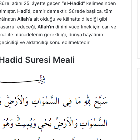
Sûre, adını 25. âyette geçen
“el-Hadîd”
kelimesinden
almıştır.
Hadîd,
demir demektir. Sûrede başlıca, tüm
kâinatın
Allah’a
ait olduğu ve kâinatta dilediği gibi
tasarruf edeceği,
Allah’ın
dinini yüceltmek için can ve
mal ile mücadelenin gerekliliği, dünya hayatının
geçiciliği ve aldatıcılığı konu edilmektedir.
Hadid Suresi Meali