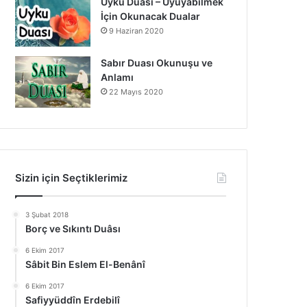
Uyku Duası – Uyuyabilmek
İçin Okunacak Dualar
9 Haziran 2020
Sabır Duası Okunuşu ve
Anlamı
22 Mayıs 2020
Sizin için Seçtiklerimiz
3 Şubat 2018
Borç ve Sıkıntı Duâsı
6 Ekim 2017
Sâbit Bin Eslem El-Benânî
6 Ekim 2017
Safiyyüddîn Erdebilî