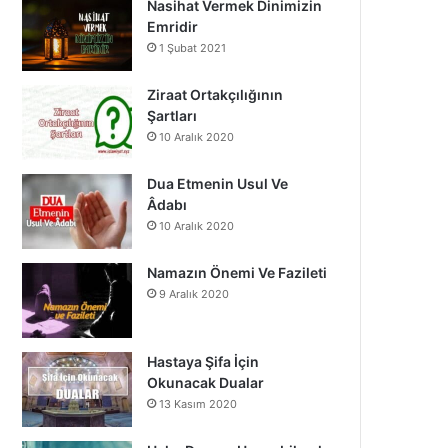
Nasihat Vermek Dinimizin
o
b
g
Emridir
1 Şubat 2021
o
e
r
k
a
Ziraat Ortakçılığının
Şartları
m
10 Aralık 2020
Dua Etmenin Usul Ve
Âdabı
10 Aralık 2020
Namazın Önemi Ve Fazileti
9 Aralık 2020
Hastaya Şifa İçin
Okunacak Dualar
13 Kasım 2020