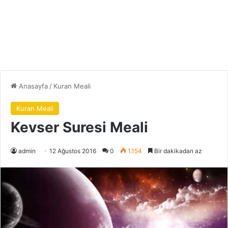
Anasayfa
/
Kuran Meali
Kuran Meali
Kevser Suresi Meali
admin
12 Ağustos 2016
0
1.154
Bir dakikadan az