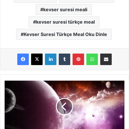
kevser suresi meali
kevser suresi türkçe meal
Kevser Suresi Türkçe Meal Oku Dinle
LinkedIn
Tumblr
Pinterest
WhatsApp
E-Posta ile paylaş
K
a
f
i
r
u
n
S