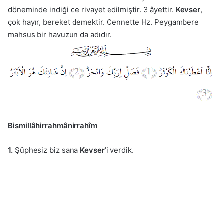
döneminde indiği de rivayet edilmiştir. 3 âyettir.
Kevser
,
çok hayır, bereket demektir. Cennette Hz. Peygambere
mahsus bir havuzun da adıdır.
Bismillâhirrahmânirrahîm
1.
Şüphesiz biz sana
Kevser
’i verdik.