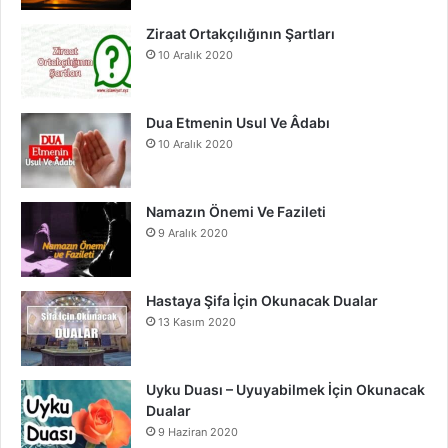
o
e
r
Ziraat Ortakçılığının Şartları
10 Aralık 2020
k
a
m
Dua Etmenin Usul Ve Âdabı
10 Aralık 2020
Namazın Önemi Ve Fazileti
9 Aralık 2020
Hastaya Şifa İçin Okunacak Dualar
13 Kasım 2020
Uyku Duası – Uyuyabilmek İçin Okunacak
Dualar
9 Haziran 2020