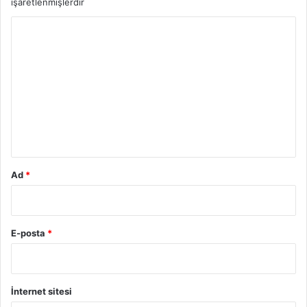
işaretlenmişlerdir
Y
o
r
u
m
*
Ad
*
E-posta
*
İnternet sitesi