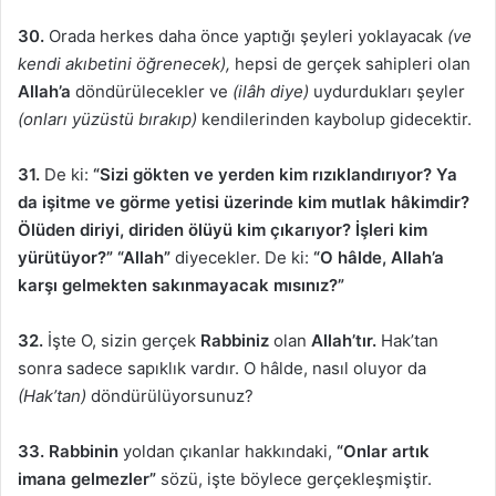
30.
Orada herkes daha önce yaptığı şeyleri yoklayacak
(ve
kendi akıbetini öğrenecek),
hepsi de gerçek sahipleri olan
Allah’a
döndürülecekler ve
(ilâh diye)
uydurdukları şeyler
(onları yüzüstü bırakıp)
kendilerinden kaybolup gidecektir.
31.
De ki:
“Sizi gökten ve yerden kim rızıklandırıyor? Ya
da işitme ve görme yetisi üzerinde kim mutlak hâkimdir?
Ölüden diriyi, diriden ölüyü kim çıkarıyor? İşleri kim
yürütüyor?” “Allah”
diyecekler. De ki:
“O hâlde, Allah’a
karşı gelmekten sakınmayacak mısınız?”
32.
İşte O, sizin gerçek
Rabbiniz
olan
Allah’tır.
Hak’tan
sonra sadece sapıklık vardır. O hâlde, nasıl oluyor da
(Hak’tan)
döndürülüyorsunuz?
33. Rabbinin
yoldan çıkanlar hakkındaki,
“Onlar artık
imana gelmezler”
sözü, işte böylece gerçekleşmiştir.