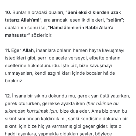
10.
Bunların oradaki duaları,
“Seni eksikliklerden uzak
tutarız Allah’ım!”
, aralarındaki esenlik dilekleri,
“selâm”;
dualarının sonu ise,
“Hamd âlemlerin Rabbi Allah’a
mahsustur”
sözleridir.
11.
Eğer
Allah,
insanlara onların hemen hayra kavuşmayı
istedikleri gibi, şerri de acele verseydi, elbette onların
ecellerine hükmolunurdu. İşte biz, bize kavuşmayı
ummayanları, kendi azgınlıkları içinde bocalar hâlde
bırakırız.
12.
İnsana bir sıkıntı dokundu mu, gerek yan üstü yatarken,
gerek otururken, gerekse ayakta iken
(her hâlinde bu
sıkıntıdan kurtulmak için)
bize dua eder. Ama biz onun bu
sıkıntısını ondan kaldırdık mı, sanki kendisine dokunan bir
sıkıntı için bize hiç yalvarmamış gibi geçer gider. İşte o
haddi aşanlara, yapmakta oldukları şeyler, böylece