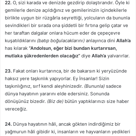
22.
O, sizi karada ve denizde gezdirip dolaştırandır. Öyle ki
gemilerle denize açıldığınız ve gemilerinizin içindekilerle
birlikte uygun bir rüzgârla seyrettiği, yolcuların da bununla
sevindikleri bir sırada ona şiddetli bir fırtına gelip çatar ve
her taraftan dalgalar onlara hücum eder de çepeçevre
kuşatıldıklarını
(batıp boğulacaklarını)
anlayınca dini
Allah’a
has kılarak
“Andolsun, eğer bizi bundan kurtarırsan,
mutlaka şükredenlerden olacağız”
diye
Allah’a
yalvarırlar.
23.
Fakat onları kurtarınca, bir de bakarsın ki yeryüzünde
haksız yere taşkınlık yapıyorlar. Ey İnsanlar! Sizin
taşkınlığınız, sırf kendi aleyhinizedir.
(Bununla)
sadece
dünya hayatının yararını elde edersiniz. Sonunda
dönüşünüz bizedir.
(Biz de)
bütün yaptıklarınızı size haber
vereceğiz.
24.
Dünya hayatının hâli, ancak gökten indirdiğimiz bir
yağmurun hâli gibidir ki, insanların ve hayvanların yedikleri