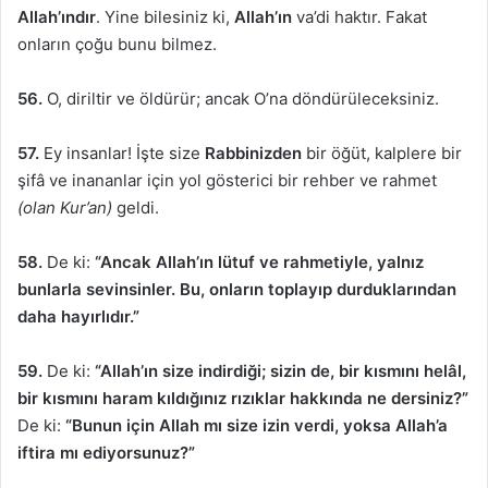
Allah’ındır
. Yine bilesiniz ki,
Allah’ın
va’di haktır. Fakat
onların çoğu bunu bilmez.
56.
O, diriltir ve öldürür; ancak O’na döndürüleceksiniz.
57.
Ey insanlar! İşte size
Rabbinizden
bir öğüt, kalplere bir
şifâ ve inananlar için yol gösterici bir rehber ve rahmet
(olan Kur’an)
geldi.
58.
De ki:
“Ancak Allah’ın lütuf ve rahmetiyle, yalnız
bunlarla sevinsinler. Bu, onların toplayıp durduklarından
daha hayırlıdır.”
59.
De ki:
“Allah’ın size indirdiği; sizin de, bir kısmını helâl,
bir kısmını haram kıldığınız rızıklar hakkında ne dersiniz?”
De ki:
“Bunun için Allah mı size izin verdi, yoksa Allah’a
iftira mı ediyorsunuz?”