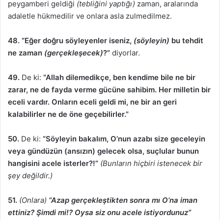
peygamberi geldiği
(tebliğini yaptığı)
zaman, aralarında
adaletle hükmedilir ve onlara asla zulmedilmez.
48. “Eğer doğru söyleyenler iseniz,
(söyleyin)
bu tehdit
ne zaman
(gerçekleşecek)
?”
diyorlar.
49.
De ki:
“Allah dilemedikçe, ben kendime bile ne bir
zarar, ne de fayda verme gücüne sahibim. Her milletin bir
eceli vardır. Onların eceli geldi mi, ne bir an geri
kalabilirler ne de öne geçebilirler.”
50.
De ki:
“Söyleyin bakalım, O’nun azabı size geceleyin
veya gündüzün (ansızın) gelecek olsa, suçlular bunun
hangisini acele isterler?!”
(Bunların hiçbiri istenecek bir
şey değildir.)
51.
(Onlara)
“Azap gerçekleştikten sonra mı O’na iman
ettiniz? Şimdi mi!? Oysa siz onu acele istiyordunuz”