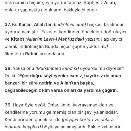
hak namına hiçbir şeyin yerini tutmaz. Şüphesiz
Allah,
onların yapmakta olduklarını hakkıyla bilendir.
37.
Bu
Kur’an,
Allah’tan
(
indirilmiş olup)
başkası tarafından
uydurulmamıştır. Fakat o, kendinden öncekileri doğrulayıcı
ve
Kitab’ı
(
Allah’ın Levh-i Mahfuz’daki
yazısını)
açıklayıcı
olarak, indirilmiştir. Bunda hiçbir şüphe yoktur
. (O)
âlemlerin
Rabbi
tarafındandır.
38.
Yoksa onu
(Muhammed kendisi)
uydurdu mu diyorlar?
De ki:
“Eğer doğru söyleyenler iseniz, haydi siz de onun
benzeri bir sûre getirin ve Allah’tan başka,
çağırabileceğiniz kim varsa onları da yardıma çağırın.
39.
Hayır öyle değil. Onlar, ilmini kavrayamadıkları ve
kendilerine yorumu gelmemiş olan bir şeyi yalanladılar.
Kendilerinden öncekiler de
(peygamberleri ve onlara
indirilen kitapları)
böyle yalanlamışlardı. Bak, o zalimlerin