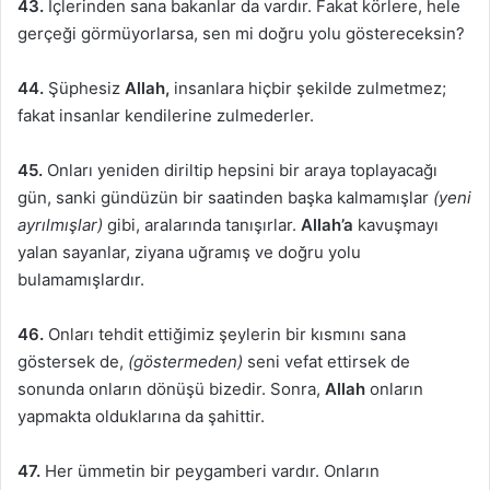
43.
İçlerinden sana bakanlar da vardır. Fakat körlere, hele
gerçeği görmüyorlarsa, sen mi doğru yolu göstereceksin?
44.
Şüphesiz
Allah,
insanlara hiçbir şekilde zulmetmez;
fakat insanlar kendilerine zulmederler.
45.
Onları yeniden diriltip hepsini bir araya toplayacağı
gün, sanki gündüzün bir saatinden başka kalmamışlar
(yeni
ayrılmışlar)
gibi, aralarında tanışırlar.
Allah’a
kavuşmayı
yalan sayanlar, ziyana uğramış ve doğru yolu
bulamamışlardır.
46.
Onları tehdit ettiğimiz şeylerin bir kısmını sana
göstersek de,
(göstermeden)
seni vefat ettirsek de
sonunda onların dönüşü bizedir. Sonra,
Allah
onların
yapmakta olduklarına da şahittir.
47.
Her ümmetin bir peygamberi vardır. Onların