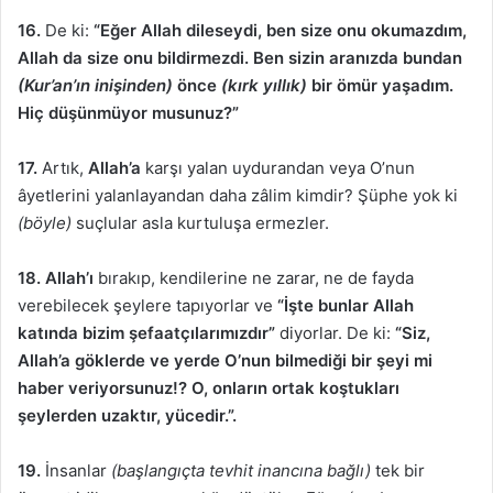
16.
De ki:
“Eğer Allah dileseydi, ben size onu okumazdım,
Allah da size onu bildirmezdi. Ben sizin aranızda bundan
(Kur’an’ın inişinden)
önce
(kırk yıllık)
bir ömür yaşadım.
Hiç düşünmüyor musunuz?”
17.
Artık,
Allah’a
karşı yalan uydurandan veya O’nun
âyetlerini yalanlayandan daha zâlim kimdir? Şüphe yok ki
(böyle)
suçlular asla kurtuluşa ermezler.
18. Allah’ı
bırakıp, kendilerine ne zarar, ne de fayda
verebilecek şeylere tapıyorlar ve
“İşte bunlar Allah
katında bizim şefaatçılarımızdır”
diyorlar. De ki:
“Siz,
Allah’a göklerde ve yerde O’nun bilmediği bir şeyi mi
haber veriyorsunuz!? O, onların ortak koştukları
şeylerden uzaktır, yücedir.”.
19.
İnsanlar
(başlangıçta tevhit inancına bağlı)
tek bir