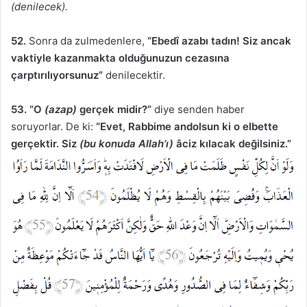
(denilecek).
52.
Sonra da zulmedenlere,
“Ebedî azabı tadın! Siz ancak
vaktiyle kazanmakta olduğunuzun cezasına
çarptırılıyorsunuz”
denilecektir.
53.
“O
(azap)
gerçek midir?”
diye senden haber
soruyorlar. De ki:
“Evet, Rabbime andolsun ki o elbette
gerçektir. Siz
(bu konuda Allah’ı)
âciz kılacak değilsiniz.”