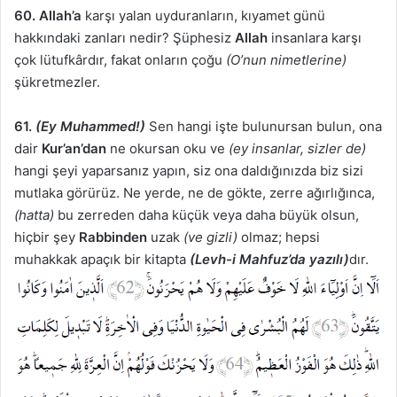
60. Allah’a
karşı yalan uyduranların, kıyamet günü
hakkındaki zanları nedir? Şüphesiz
Allah
insanlara karşı
çok lütufkârdır, fakat onların çoğu
(O’nun nimetlerine)
şükretmezler.
61.
(Ey Muhammed!)
Sen hangi işte bulunursan bulun, ona
dair
Kur’an’dan
ne okursan oku ve
(ey insanlar, sizler de)
hangi şeyi yaparsanız yapın, siz ona daldığınızda biz sizi
mutlaka görürüz. Ne yerde, ne de gökte, zerre ağırlığınca,
(hatta)
bu zerreden daha küçük veya daha büyük olsun,
hiçbir şey
Rabbinden
uzak
(ve gizli)
olmaz; hepsi
muhakkak apaçık bir kitapta
(Levh-i Mahfuz’da yazılı)
dır.