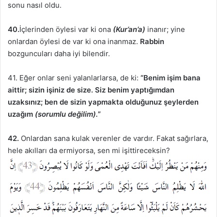
sonu nasıl oldu.
40.
İçlerinden öylesi var ki ona
(Kur’an’a)
inanır; yine
onlardan öylesi de var ki ona inanmaz.
Rabbin
bozguncuları daha iyi bilendir.
41. Eğer onlar seni yalanlarlarsa, de ki:
“Benim işim bana
aittir; sizin işiniz de size. Siz benim yaptığımdan
uzaksınız; ben de sizin yapmakta olduğunuz şeylerden
uzağım
(sorumlu değilim).
”
42.
Onlardan sana kulak verenler de vardır. Fakat sağırlara,
hele akılları da ermiyorsa, sen mi işittireceksin?