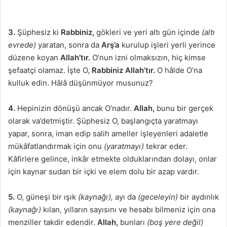
3.
Şüphesiz ki
Rabbiniz,
gökleri ve yeri altı gün içinde
(altı
evrede)
yaratan, sonra da
Arş’a
kurulup işleri yerli yerince
düzene koyan
Allah’tır.
O’nun izni olmaksızın, hiç kimse
şefaatçi olamaz. İşte O,
Rabbiniz Allah’tır.
O hâlde O’na
kulluk edin. Hâlâ düşünmüyor musunuz?
4.
Hepinizin dönüşü ancak O’nadır.
Allah,
bunu bir gerçek
olarak va’detmiştir. Şüphesiz O, başlangıçta yaratmayı
yapar, sonra, iman edip salih ameller işleyenleri adaletle
mükâfatlandırmak için onu
(yaratmayı)
tekrar eder.
Kâfirlere gelince, inkâr etmekte olduklarından dolayı, onlar
için kaynar sudan bir içki ve elem dolu bir azap vardır.
5.
O, güneşi bir ışık
(kaynağı),
ayı da
(geceleyin)
bir aydınlık
(kaynağı)
kılan, yılların sayısını ve hesabı bilmeniz için ona
menziller takdir edendir.
Allah,
bunları
(boş yere değil)