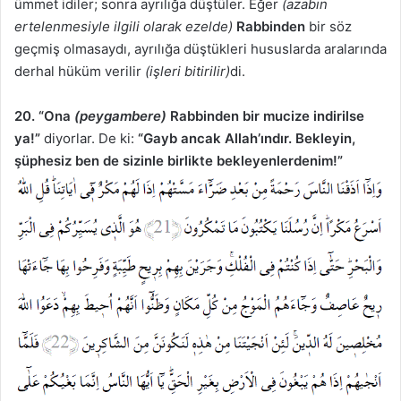
ümmet idiler; sonra ayrılığa düştüler. Eğer
(azabın
ertelenmesiyle ilgili olarak ezelde)
Rabbinden
bir söz
geçmiş olmasaydı, ayrılığa düştükleri hususlarda aralarında
derhal hüküm verilir
(işleri bitirilir)
di.
20. “Ona
(peygambere)
Rabbinden bir mucize indirilse
ya!”
diyorlar. De ki:
“Gayb ancak Allah’ındır. Bekleyin,
şüphesiz ben de sizinle birlikte bekleyenlerdenim!”