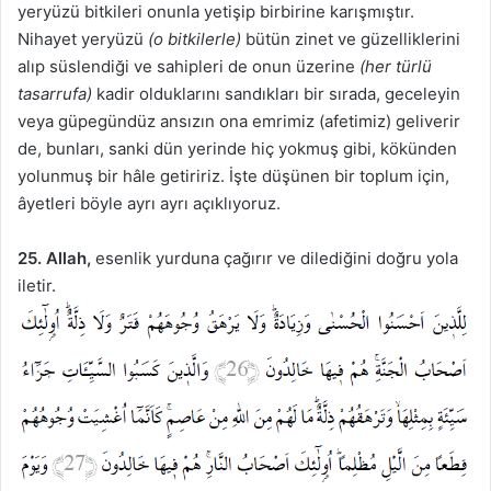
yeryüzü bitkileri onunla yetişip birbirine karışmıştır.
Nihayet yeryüzü
(o bitkilerle)
bütün zinet ve güzelliklerini
alıp süslendiği ve sahipleri de onun üzerine
(her türlü
tasarrufa)
kadir olduklarını sandıkları bir sırada, geceleyin
veya güpegündüz ansızın ona emrimiz (afetimiz) geliverir
de, bunları, sanki dün yerinde hiç yokmuş gibi, kökünden
yolunmuş bir hâle getiririz. İşte düşünen bir toplum için,
âyetleri böyle ayrı ayrı açıklıyoruz.
25. Allah,
esenlik yurduna çağırır ve dilediğini doğru yola
iletir.