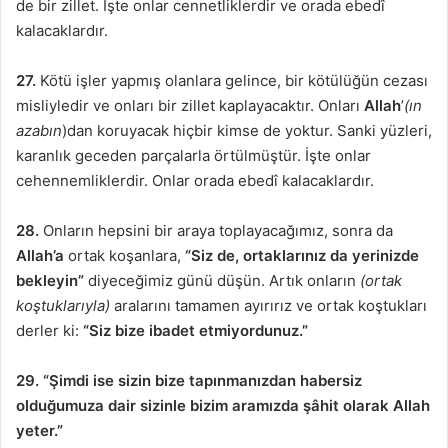
de bir zillet. İşte onlar cennetliklerdir ve orada ebedî
kalacaklardır.
27.
Kötü işler yapmış olanlara gelince, bir kötülüğün cezası
misliyledir ve onları bir zillet kaplayacaktır. Onları
Allah
’
(ın
azabın
)dan koruyacak hiçbir kimse de yoktur. Sanki yüzleri,
karanlık geceden parçalarla örtülmüştür. İşte onlar
cehennemliklerdir. Onlar orada ebedî kalacaklardır.
28.
Onların hepsini bir araya toplayacağımız, sonra da
Allah’a
ortak koşanlara,
“Siz de, ortaklarınız da yerinizde
bekleyin”
diyeceğimiz günü düşün. Artık onların
(ortak
koştuklarıyla)
aralarını tamamen ayırırız ve ortak koştukları
derler ki:
“Siz bize ibadet etmiyordunuz.”
29. “Şimdi ise sizin bize tapınmanızdan habersiz
olduğumuza dair sizinle bizim aramızda şâhit olarak Allah
yeter.”