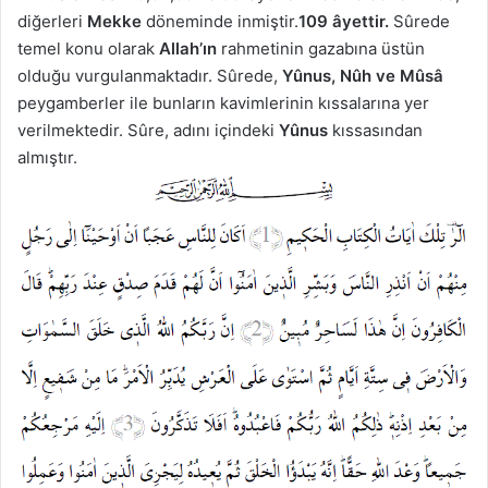
diğerleri
Mekke
döneminde inmiştir.
109 âyettir.
Sûrede
temel konu olarak
Allah’ın
rahmetinin gazabına üstün
olduğu vurgulanmaktadır. Sûrede,
Yûnus, Nûh ve Mûsâ
peygamberler ile bunların kavimlerinin kıssalarına yer
verilmektedir. Sûre, adını içindeki
Yûnus
kıssasından
almıştır.