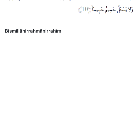
Bismillâhirrahmânirrahîm