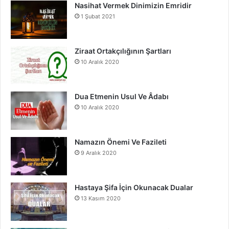
Nasihat Vermek Dinimizin Emridir
b
u
a
1 Şubat 2021
o
b
g
o
e
r
Ziraat Ortakçılığının Şartları
10 Aralık 2020
k
a
m
Dua Etmenin Usul Ve Âdabı
10 Aralık 2020
Namazın Önemi Ve Fazileti
9 Aralık 2020
Hastaya Şifa İçin Okunacak Dualar
13 Kasım 2020