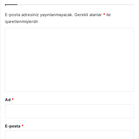
E-posta adresiniz yayınlanmayacak.
Gerekli alanlar
*
ile
işaretlenmişlerdir
Y
o
r
u
m
*
Ad
*
E-posta
*