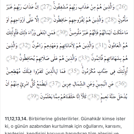
11,12,13,14.
Birbirlerine gösterilirler. Günahkâr kimse ister
ki, o günün azabından kurtulmak için oğullarını, karısını,
kardeşini, kendisini koruyup barındıran tüm ailesini ve