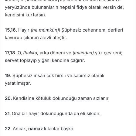
yeryüzünde bulunanların hepsini fidye olarak versin de,
kendisini kurtarsın.
15,16.
Hayır
(ne mümkün)!
Şüphesiz cehennem, derileri
kavurup çıkaran alevli ateştir.
17,18.
O,
(hakka)
arka döneni ve
(imandan)
yüz çevireni;
servet toplayıp yığanı kendine çağırır.
19.
Şüphesiz insan çok hırslı ve sabırsız olarak
yaratılmıştır.
20.
Kendisine kötülük dokunduğu zaman sızlanır.
21.
Ona bir hayır dokunduğunda da eli sıkıdır.
22.
Ancak,
namaz
kılanlar başka.