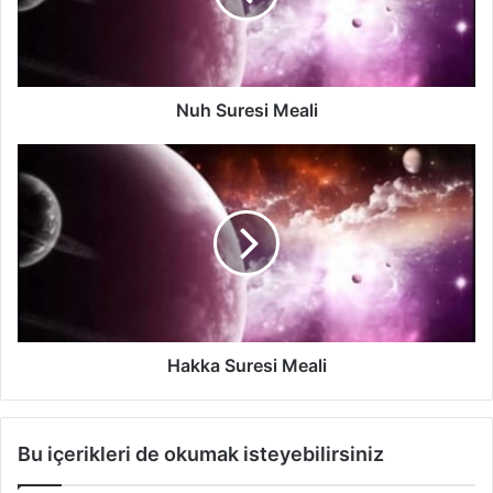
r
e
s
i
M
Nuh Suresi Meali
e
a
H
l
a
i
k
k
a
S
u
r
e
s
Hakka Suresi Meali
i
M
e
Bu içerikleri de okumak isteyebilirsiniz
a
l