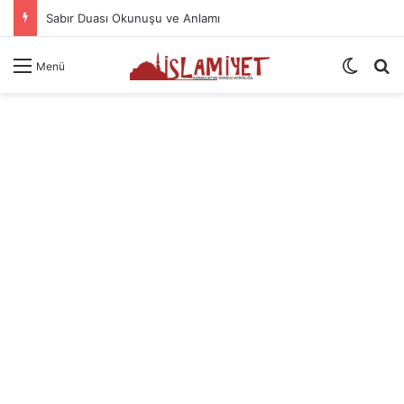
Sabır Duası Okunuşu ve Anlamı
Dış gö
A
Menü