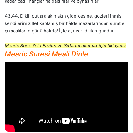
kadar batıl inançlarına dalsınlar ve oynasınlar.
43,44.
Dikili putlara akın akın gidercesine, gözleri inmiş,
kendilerini zillet kaplamış bir hâlde mezarlarından süratle
çıkacakları o günü hatırla! İşte o, uyarıldıkları gündür.
Mearic Suresi’nin Fazilet ve Sırlarını okumak için tıklayınız
Mearic Suresi Meali Dinle