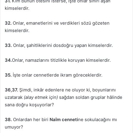
31.
Kim bunun ötesini isterse, işte onlar sınırı aşan
kimselerdir.
32.
Onlar, emanetlerini ve verdikleri sözü gözeten
kimselerdir.
33.
Onlar, şahitliklerini dosdoğru yapan kimselerdir.
34.
Onlar, namazlarını titizlikle koruyan kimselerdir.
35.
İşte onlar cennetlerde ikram göreceklerdir.
36,37.
Şimdi, inkâr edenlere ne oluyor ki, boyunlarını
uzatarak
(alay etmek için)
sağdan soldan gruplar hâlinde
sana doğru koşuyorlar?
38.
Onlardan her biri
Naîm cenneti
ne sokulacağını mı
umuyor?