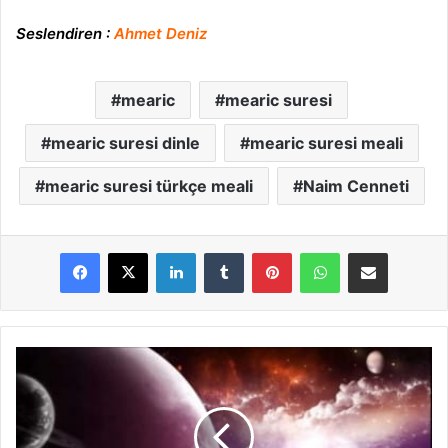
Seslendiren :
Ahmet Deniz
mearic
mearic suresi
mearic suresi dinle
mearic suresi meali
mearic suresi türkçe meali
Naim Cenneti
LinkedIn
Tumblr
Pinterest
WhatsApp
E-Posta ile paylaş
N
u
h
S
u