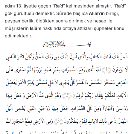
adını 13. âyette geçen “
Ra’d”
kelimesinden almıştır.
“Ra’d”
gök gürültüsü demektir. Sûrede başlıca
Allah’ın
birliği,
peygamberlik, öldükten sonra dirilmek ve hesap ile
müşriklerin
İslâm
hakkında ortaya attıkları şüpheler konu
edilmektedir.