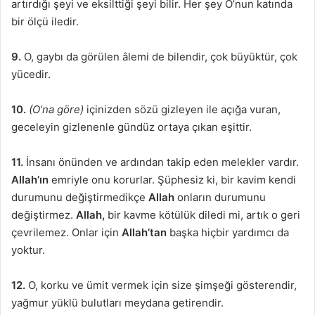
artırdığı şeyi ve eksilttiği şeyi bilir. Her şey O’nun katında
bir ölçü iledir.
9.
O, gaybı da görülen âlemi de bilendir, çok büyüktür, çok
yücedir.
10.
(O’na göre)
içinizden sözü gizleyen ile açığa vuran,
geceleyin gizlenenle gündüz ortaya çıkan eşittir.
11.
İnsanı önünden ve ardından takip eden melekler vardır.
Allah’ın
emriyle onu korurlar. Şüphesiz ki, bir kavim kendi
durumunu değiştirmedikçe
Allah
onların durumunu
değiştirmez.
Allah,
bir kavme kötülük diledi mi, artık o geri
çevrilemez. Onlar için
Allah’tan
başka hiçbir yardımcı da
yoktur.
12.
O, korku ve ümit vermek için size şimşeği gösterendir,
yağmur yüklü bulutları meydana getirendir.