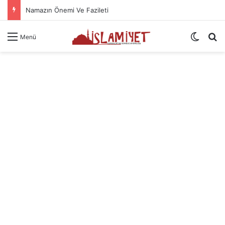
Namazın Önemi Ve Fazileti
Dış gö
A
Menü