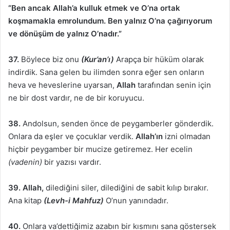
“Ben ancak Allah’a kulluk etmek ve O’na ortak
koşmamakla emrolundum. Ben yalnız O’na çağırıyorum
ve dönüşüm de yalnız O’nadır.”
37.
Böylece biz onu
(Kur’an’ı)
Arapça bir hüküm olarak
indirdik. Sana gelen bu ilimden sonra eğer sen onların
heva ve heveslerine uyarsan,
Allah
tarafından senin için
ne bir dost vardır, ne de bir koruyucu.
38.
Andolsun, senden önce de peygamberler gönderdik.
Onlara da eşler ve çocuklar verdik.
Allah’ın
izni olmadan
hiçbir peygamber bir mucize getiremez. Her ecelin
(vadenin)
bir yazısı vardır.
39.
Allah,
dilediğini siler, dilediğini de sabit kılıp bırakır.
Ana kitap
(Levh-i Mahfuz)
O’nun yanındadır.
40.
Onlara va’dettiğimiz azabın bir kısmını sana göstersek