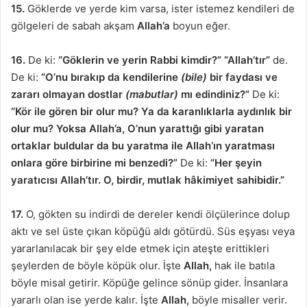
15.
Göklerde ve yerde kim varsa, ister istemez kendileri de
gölgeleri de sabah akşam
Allah’a
boyun eğer.
16.
De ki:
“Göklerin ve yerin Rabbi kimdir?” “Allah’tır”
de.
De ki:
“O’nu bırakıp da kendilerine
(bile)
bir faydası ve
zararı olmayan dostlar
(mabutlar)
mı edindiniz?”
De ki:
“Kör ile gören bir olur mu? Ya da karanlıklarla aydınlık bir
olur mu? Yoksa Allah’a, O’nun yarattığı gibi yaratan
ortaklar buldular da bu yaratma ile Allah’ın yaratması
onlara göre birbirine mi benzedi?”
De ki:
“Her şeyin
yaratıcısı Allah’tır. O, birdir, mutlak hâkimiyet sahibidir.”
17.
O, gökten su indirdi de dereler kendi ölçülerince dolup
aktı ve sel üste çıkan köpüğü aldı götürdü. Süs eşyası veya
yararlanılacak bir şey elde etmek için ateşte erittikleri
şeylerden de böyle köpük olur. İşte
Allah,
hak ile batıla
böyle misal getirir. Köpüğe gelince sönüp gider. İnsanlara
yararlı olan ise yerde kalır. İşte
Allah,
böyle misaller verir.