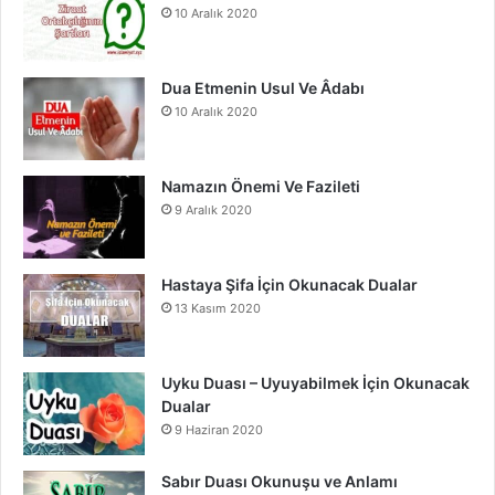
10 Aralık 2020
k
a
m
Dua Etmenin Usul Ve Âdabı
10 Aralık 2020
Namazın Önemi Ve Fazileti
9 Aralık 2020
Hastaya Şifa İçin Okunacak Dualar
13 Kasım 2020
Uyku Duası – Uyuyabilmek İçin Okunacak
Dualar
9 Haziran 2020
Sabır Duası Okunuşu ve Anlamı