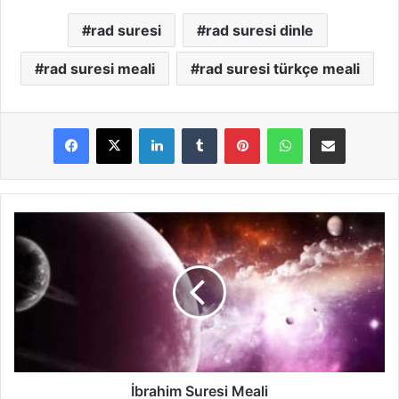
rad suresi
rad suresi dinle
rad suresi meali
rad suresi türkçe meali
LinkedIn
Tumblr
Pinterest
WhatsApp
E-Posta ile paylaş
İ
b
r
a
h
i
m
S
u
r
İbrahim Suresi Meali