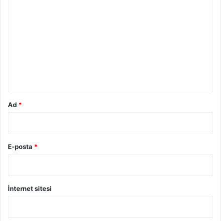
o
r
u
m
*
Ad
*
E-posta
*
İnternet sitesi