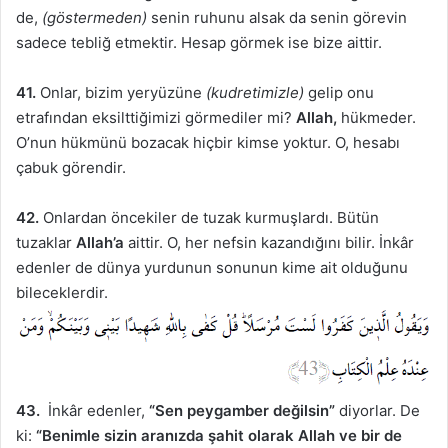
de,
(göstermeden)
senin ruhunu alsak da senin görevin
sadece tebliğ etmektir. Hesap görmek ise bize aittir.
41.
Onlar, bizim yeryüzüne
(kudretimizle)
gelip onu
etrafından eksilttiğimizi görmediler mi?
Allah,
hükmeder.
O’nun hükmünü bozacak hiçbir kimse yoktur. O, hesabı
çabuk görendir.
42.
Onlardan öncekiler de tuzak kurmuşlardı. Bütün
tuzaklar
Allah’a
aittir. O, her nefsin kazandığını bilir. İnkâr
edenler de dünya yurdunun sonunun kime ait olduğunu
bileceklerdir.
43.
İnkâr edenler,
“Sen peygamber değilsin”
diyorlar. De
ki:
“Benimle sizin aranızda şahit olarak Allah ve bir de