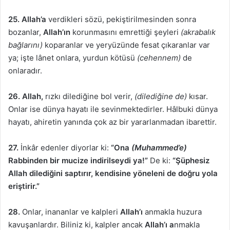
25. Allah’a
verdikleri sözü, pekiştirilmesinden sonra
bozanlar,
Allah’ın
korunmasını emrettiği şeyleri
(akrabalık
bağlarını)
koparanlar ve yeryüzünde fesat çıkaranlar var
ya; işte lânet onlara, yurdun kötüsü
(cehennem)
de
onlaradır.
26. Allah,
rızkı dilediğine bol verir,
(dilediğine de)
kısar.
Onlar ise dünya hayatı ile sevinmektedirler. Hâlbuki dünya
hayatı, ahiretin yanında çok az bir yararlanmadan ibarettir.
27.
İnkâr edenler diyorlar ki:
“Ona
(Muhammed’e)
Rabbinden bir mucize indirilseydi ya!”
De ki:
“Şüphesiz
Allah dilediğini saptırır, kendisine yöneleni de doğru yola
eriştirir.”
28.
Onlar, inananlar ve kalpleri
Allah’ı
anmakla huzura
kavuşanlardır. Biliniz ki, kalpler ancak
Allah’ı a
nmakla