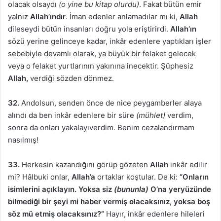
olacak olsaydı
(o yine bu kitap olurdu)
. Fakat bütün emir
yalnız
Allah’ındır
. İman edenler anlamadılar mı ki,
Allah
dileseydi bütün insanları doğru yola eriştirirdi.
Allah’ın
sözü yerine gelinceye kadar, inkâr edenlere yaptıkları işler
sebebiyle devamlı olarak, ya büyük bir felaket gelecek
veya o felaket yurtlarının yakınına inecektir. Şüphesiz
Allah,
verdiği sözden dönmez.
32.
Andolsun, senden önce de nice peygamberler alaya
alındı da ben inkâr edenlere bir süre
(mühlet)
verdim,
sonra da onları yakalayıverdim. Benim cezalandırmam
nasılmış!
33.
Herkesin kazandığını görüp gözeten
Allah
inkâr edilir
mi? Hâlbuki onlar,
Allah’a
ortaklar koştular. De ki:
“Onların
isimlerini açıklayın. Yoksa siz
(bununla)
O’na yeryüzünde
bilmediği bir şeyi mi haber vermiş olacaksınız, yoksa boş
söz mü etmiş olacaksınız?”
Hayır, inkâr edenlere hileleri