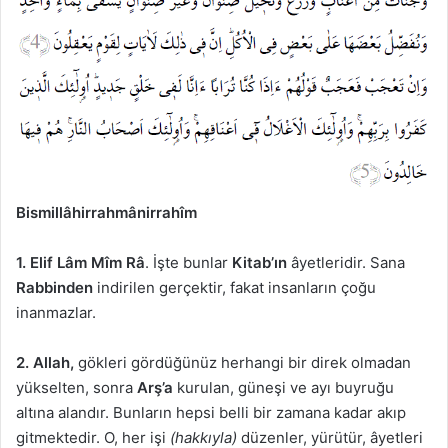
Bismillâhirrahmânirrahîm
1. Elif Lâm Mîm Râ
. İşte bunlar
Kitab’ın
âyetleridir. Sana
Rabbinden
indirilen gerçektir, fakat insanların çoğu
inanmazlar.
2. Allah,
gökleri gördüğünüz herhangi bir direk olmadan
yükselten, sonra
Arş’a
kurulan, güneşi ve ayı buyruğu
altına alandır. Bunların hepsi belli bir zamana kadar akıp
gitmektedir. O, her işi
(hakkıyla)
düzenler, yürütür, âyetleri