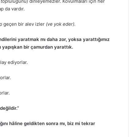
r topluluğunu)
dinleyemezler. Kovulmaları için her
ap da vardır.
 geçen bir alev izler
(ve yok eder).
ndilerini yaratmak mı daha zor, yoksa yarattığımız
ı yapışkan bir çamurdan yarattık.
lay ediyorlar.
orlar.
rlar.
eğildir.”
ğını hâline geldikten sonra mı, biz mi tekrar