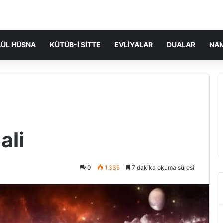
ÜL HÜSNA
KÜTÜB-I SITTE
EVLIYALAR
DUALAR
NA
ali
0
1.335
7 dakika okuma süresi