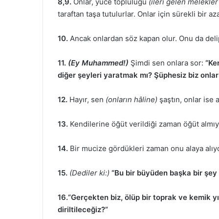
8,9.
Onlar, yüce topluluğu
(ileri gelen melekle
taraftan taşa tutulurlar. Onlar için sürekli bir az
10.
Ancak onlardan söz kapan olur. Onu da delip
11.
(Ey Muhammed!)
Şimdi sen onlara sor:
“Ke
diğer şeyleri yaratmak mı? Şüphesiz biz onlar
12.
Hayır, sen
(onların hâline)
şaştın, onlar ise a
13.
Kendilerine öğüt verildiği zaman öğüt almıy
14.
Bir mucize gördükleri zaman onu alaya alıyo
15.
(Dediler ki:)
“Bu bir büyüden başka bir şey d
16.“Gerçekten biz, ölüp bir toprak ve kemik yı
diriltileceğiz?”