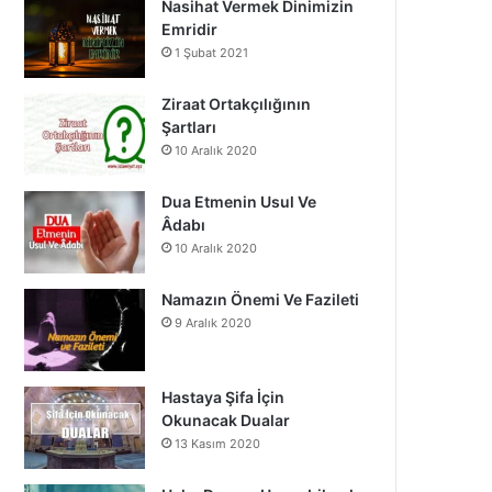
Nasihat Vermek Dinimizin
o
b
g
Emridir
1 Şubat 2021
o
e
r
k
a
Ziraat Ortakçılığının
Şartları
m
10 Aralık 2020
Dua Etmenin Usul Ve
Âdabı
10 Aralık 2020
Namazın Önemi Ve Fazileti
9 Aralık 2020
Hastaya Şifa İçin
Okunacak Dualar
13 Kasım 2020