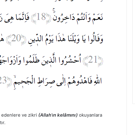
 edenlere ve zikri
(Allah’ın kelâmını)
okuyanlara
ır.