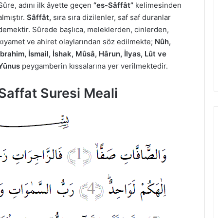
Sûre, adını ilk âyette geçen
“es-Sâffât”
kelimesinden
almıştır.
Sâffât,
sıra sıra dizilenler, saf saf duranlar
demektir. Sûrede başlıca, meleklerden, cinlerden,
kıyamet ve ahiret olaylarından söz edilmekte;
Nûh,
İbrahim, İsmail, İshak, Mûsâ, Hârun, İlyas, Lût ve
Yûnus
peygamberin kıssalarına yer verilmektedir.
Saffat Suresi Meali