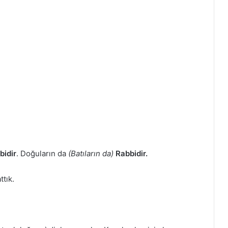
idir
. Doğuların da
(Batıların da)
Rabbidir.
ttık.