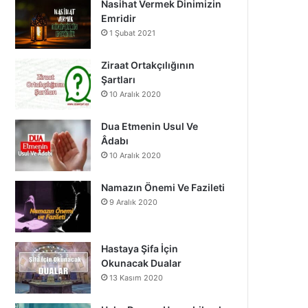
Nasihat Vermek Dinimizin
o
b
g
Emridir
1 Şubat 2021
o
e
r
k
a
Ziraat Ortakçılığının
Şartları
m
10 Aralık 2020
Dua Etmenin Usul Ve
Âdabı
10 Aralık 2020
Namazın Önemi Ve Fazileti
9 Aralık 2020
Hastaya Şifa İçin
Okunacak Dualar
13 Kasım 2020