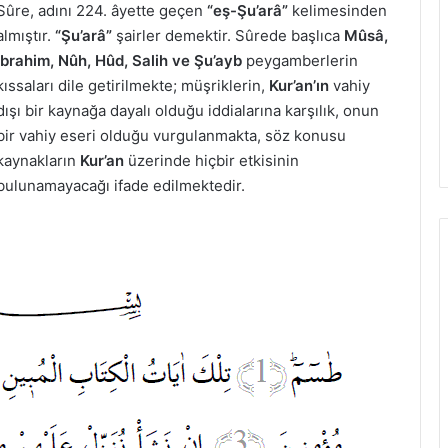
Sûre, adını 224. âyette geçen
“eş-Şu’arâ”
kelimesinden
almıştır.
“Şu’arâ”
şairler demektir. Sûrede başlıca
Mûsâ,
İbrahim, Nûh, Hûd, Salih ve Şu’ayb
peygamberlerin
kıssaları dile getirilmekte; müşriklerin,
Kur’an’ın
vahiy
dışı bir kaynağa dayalı olduğu iddialarına karşılık, onun
bir vahiy eseri olduğu vurgulanmakta, söz konusu
kaynakların
Kur’an
üzerinde hiçbir etkisinin
bulunamayacağı ifade edilmektedir.