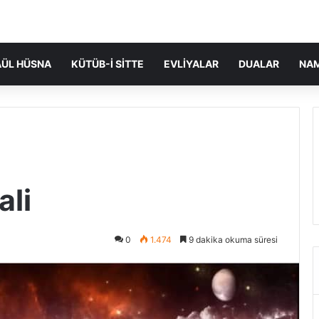
ÜL HÜSNA
KÜTÜB-I SITTE
EVLIYALAR
DUALAR
NA
ali
0
1.474
9 dakika okuma süresi