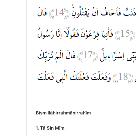
Bismillâhirrahmânirrahîm
1. Tâ Sîn Mîm.