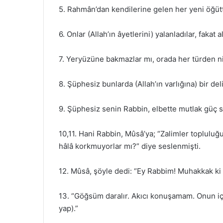
5. Rahmân’dan kendilerine gelen her yeni öğütt
6. Onlar (Allah’ın âyetlerini) yalanladılar, fakat
7. Yeryüzüne bakmazlar mı, orada her türden nice
8. Şüphesiz bunlarda (Allah’ın varlığına) bir de
9. Şüphesiz senin Rabbin, elbette mutlak güç s
10,11. Hani Rabbin, Mûsâ’ya; “Zalimler topluluğ
hâlâ korkmuyorlar mı?” diye seslenmişti.
12. Mûsâ, şöyle dedi: “Ey Rabbim! Muhakkak ki
13. “Göğsüm daralır. Akıcı konuşamam. Onun iç
yap).”