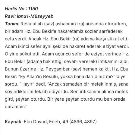
Hadis No : 1150
Ravi: İbnu’l-Müseyyeb
Tanım:
Resulullah (sav) ashabının (ra) arasında otururken,
bir adam Hz. Ebu Bekir’e hakaretamiz sözler sarfederek
cefa verdi. Ancak Hz. Ebu Bekir (ra) adama karşı sükut etti.
Adam ikinci sefer aynı şekilde hakaret ederek eziyet verdi.
O yine sükut etti. Adam üçüncü sefer de eziyet verince Hz.
Ebu Bekir (adama hak ettiği cevabı vererek) intikamını aldı.
Bunun üzerine Hz. Peygamber (sav) hemen kalktı. Hz. Ebu
Bekir: “Ey Allah’ın Resulü, yoksa bana darıldınız mı?” diye
sordu. “Hayır” dedi. “Ancak semadan bir melek inmiş, sana
söylediklerini tekzib ediyordu. Sen intikamını alınca melek
gitti, şeytan oturdu. Bir yere şeytan oturdu mu ben orada
duramam.”
Kaynak:
Ebu Davud, Edeb, 49 (4896, 4897)