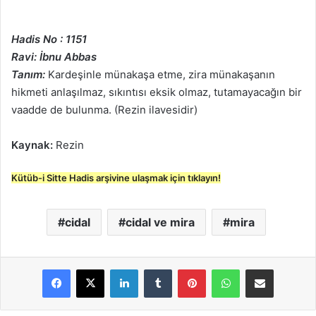
Hadis No : 1151
Ravi: İbnu Abbas
Tanım:
Kardeşinle münakaşa etme, zira münakaşanın
hikmeti anlaşılmaz, sıkıntısı eksik olmaz, tutamayacağın bir
vaadde de bulunma. (Rezin ilavesidir)
Kaynak:
Rezin
Kütüb-i Sitte Hadis arşivine ulaşmak için tıklayın!
cidal
cidal ve mira
mira
LinkedIn
Tumblr
Pinterest
WhatsApp
E-Posta ile paylaş