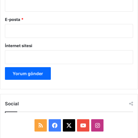
E-posta
*
İnternet sitesi
Social
R
F
X
Y
I
S
a
o
n