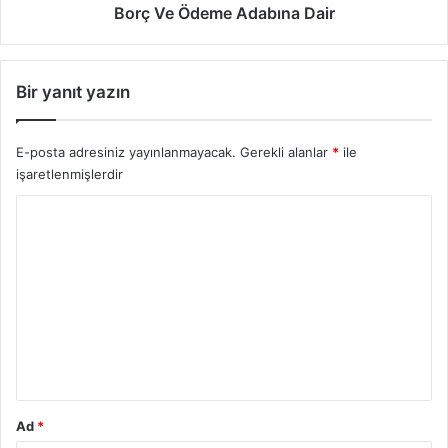
a
m
Borç Ve Ödeme Adabına Dair
z
e
i
A
l
d
Bir yanıt yazın
e
a
t
b
l
ı
E-posta adresiniz yayınlanmayacak.
Gerekli alanlar
*
ile
e
n
işaretlenmişlerdir
r
a
i
D
Y
a
o
i
r
r
u
m
*
Ad
*