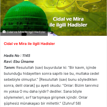
Cidal ve Mira ile ilgili Hadisler
Cidal ve Mira ile ilgili Hadisler
Hadis No : 1145
Ravi: Ebu Ümame
Tanım:
Resulullah (sav) buyurdular ki: “Bir kavm, içinde
bulunduğu hidayetten sonra sapıttı ise bu, mutlaka cedel
sebebiyle olmuştur.” [Resulullah (sav) bunu söyledikten
sonra, delil olarak] şu ayeti okudu: “Onlar: Bizim tanrımız
mı yoksa O mu daha iyidir? dediler. Sana böyle
söylemeleri, sırf tartışmaya girişmek içindir. Onlar
şüphesiz münakaşacı bir millettir.” (Zuhruf 58)