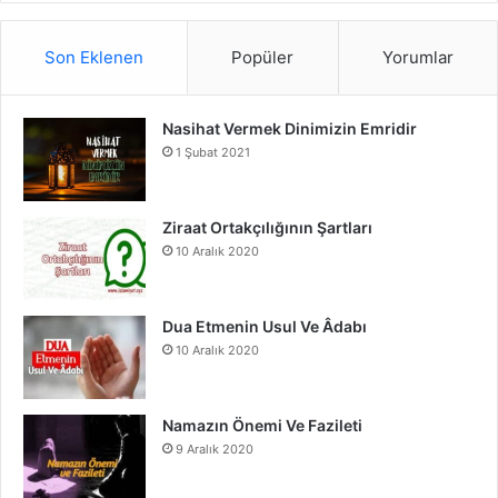
S
c
u
s
Son Eklenen
Popüler
Yorumlar
e
T
t
Nasihat Vermek Dinimizin Emridir
b
u
a
1 Şubat 2021
o
b
g
o
e
r
Ziraat Ortakçılığının Şartları
10 Aralık 2020
k
a
m
Dua Etmenin Usul Ve Âdabı
10 Aralık 2020
Namazın Önemi Ve Fazileti
9 Aralık 2020