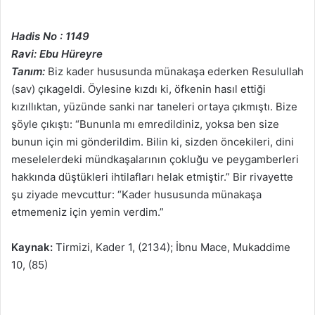
Hadis No : 1149
Ravi: Ebu Hüreyre
Tanım:
Biz kader hususunda münakaşa ederken Resulullah
(sav) çıkageldi. Öylesine kızdı ki, öfkenin hasıl ettiği
kızıllıktan, yüzünde sanki nar taneleri ortaya çıkmıştı. Bize
şöyle çıkıştı: “Bununla mı emredildiniz, yoksa ben size
bunun için mi gönderildim. Bilin ki, sizden öncekileri, dini
meselelerdeki mündkaşalarının çokluğu ve peygamberleri
hakkında düştükleri ihtilafları helak etmiştir.” Bir rivayette
şu ziyade mevcuttur: “Kader hususunda münakaşa
etmemeniz için yemin verdim.”
Kaynak:
Tirmizi, Kader 1, (2134); İbnu Mace, Mukaddime
10, (85)