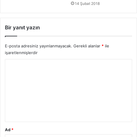
i
14 Şubat 2018
ğ
i
Bir yanıt yazın
E-posta adresiniz yayınlanmayacak.
Gerekli alanlar
*
ile
işaretlenmişlerdir
Y
o
r
u
m
*
Ad
*