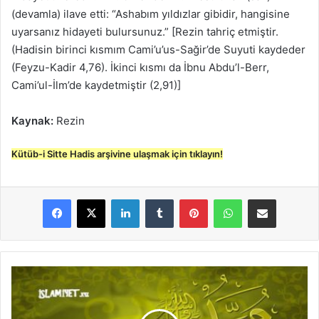
(devamla) ilave etti: “Ashabım yıldızlar gibidir, hangisine
uyarsanız hidayeti bulursunuz.” [Rezin tahriç etmiştir.
(Hadisin birinci kısmım Cami’u’us-Sağir’de Suyuti kaydeder
(Feyzu-Kadir 4,76). İkinci kısmı da İbnu Abdu’l-Berr,
Cami’ul-İlm’de kaydetmiştir (2,91)]
Kaynak:
Rezin
Kütüb-i Sitte Hadis arşivine ulaşmak için tıklayın!
LinkedIn
Tumblr
Pinterest
WhatsApp
E-Posta ile paylaş
B
a
z
ı