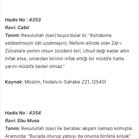
Hadis No : 4353
Ravi: Cabir
Tanım:
Resulullah (sav) buyurdular ki: “Ashabıma
sebbetmeyin (dil uzatmayın). Nefsim elinde olan Zat-ı
Zülcelal’e yemin olsun (sizden) biri, Uhud dağı kadar altın
infak etse, onlardan birinin infak ettiği bir müdd’e hatta
yarım müdd’e bedel olmaz.”
Kaynak:
Müslim, Fedailu’s-Sahabe 221, (2540)
Hadis No : 4354
Ravi: Ebu Musa
Tanım:
Resulullah (sav) ile beraber akşam namazı kılmıştık.
Aramızda: “Burada oturup yatsıyı da onunla birlikte kılsak”