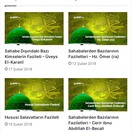
l
V
e
e
t
M
i
e
n
k
ı
b
Sahabe Dışındaki Bazı
Sahabelerden Bazılarının
e
Kimselerin Fazileti – Üveys
Faziletleri – Hz. Ömer (ra)
l
El-Karanî
13 Şubat 2018
e
17 Şubat 2018
r
i
n
i
n
Y
ü
c
Hususi Salavatların Fazileti
Sahabelerden Bazılarının
e
Faziletleri – Cerir ibnu
19 Şubat 2018
l
Abdillah El-Becali