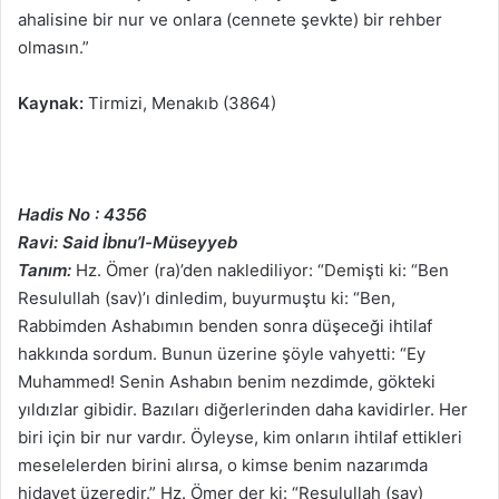
ahalisine bir nur ve onlara (cennete şevkte) bir rehber
olmasın.”
Kaynak:
Tirmizi, Menakıb (3864)
Hadis No : 4356
Ravi: Said İbnu’l-Müseyyeb
Tanım:
Hz. Ömer (ra)’den naklediliyor: “Demişti ki: “Ben
Resulullah (sav)’ı dinledim, buyurmuştu ki: “Ben,
Rabbimden Ashabımın benden sonra düşeceği ihtilaf
hakkında sordum. Bunun üzerine şöyle vahyetti: “Ey
Muhammed! Senin Ashabın benim nezdimde, gökteki
yıldızlar gibidir. Bazıları diğerlerinden daha kavidirler. Her
biri için bir nur vardır. Öyleyse, kim onların ihtilaf ettikleri
meselelerden birini alırsa, o kimse benim nazarımda
hidayet üzeredir.” Hz. Ömer der ki: “Resulullah (sav)