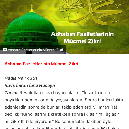
Ashabın Faziletlerinin Mücmel Zikri
Ashabın Faziletlerinin Mücmel Zikri
Hadis No : 4351
Ravi: İmran İbnu Huseyn
Tanım:
Resulullah (sav) buyurdular ki: “İnsanların en
hayırlıları benim asrımda yaşayanlardır. Sonra bunları takip
edenlerdir, sonra da bunları takip edenlerdir.” İmran (ra)
dedi ki: “Kendi asrını zikrettikten sonra iki asır mı, üç asır
mı zikretti bilemiyorum.” Bu sonuncuları takiben öyle
insanlar gelir ki kendilerinden şahidlik istenmediği halde