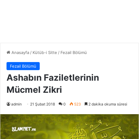
Anasayfa
/
Kütüb-i Sitte
/
Fezail Bölümü
Fezail Bölümü
Ashabın Faziletlerinin
Mücmel Zikri
admin
21 Şubat 2018
0
523
2 dakika okuma süresi