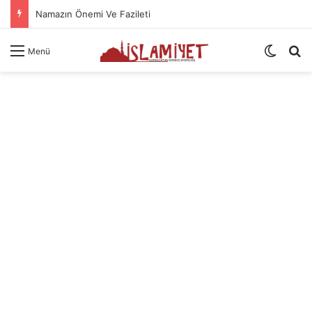
Namazın Önemi Ve Fazileti
Dış gö
A
Menü