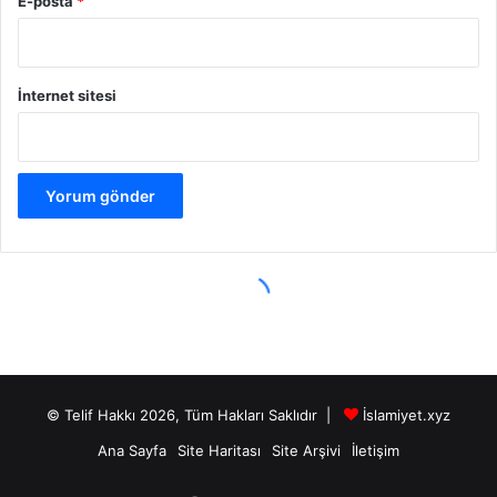
© Telif Hakkı 2026, Tüm Hakları Saklıdır |
İslamiyet.xyz
Ana Sayfa
Site Haritası
Site Arşivi
İletişim