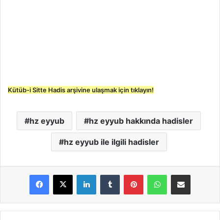
Kütüb-i Sitte Hadis arşivine ulaşmak için tıklayın!
hz eyyub
hz eyyub hakkında hadisler
hz eyyub ile ilgili hadisler
LinkedIn
Tumblr
Pinterest
WhatsApp
E-Posta ile paylaş