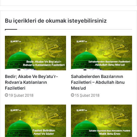
i
b
l
e
e
r
Bu içerikleri de okumak isteyebilirsiniz
t
l
l
e
e
r
r
i
i
n
-
F
H
a
z
z
.
i
Bedir; Akabe Ve Bey’atu’r-
Sahabelerden Bazılarının
H
l
Rıdvan’a Katılanların
Faziletleri – Abdullah ibnu
ı
e
Faziletleri
Mes’ud
z
t
19 Şubat 2018
15 Şubat 2018
ı
l
r
e
(
r
a
i
s
-
)
H
z