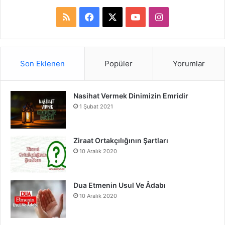
R
F
X
Y
I
S
a
o
n
S
c
u
s
Son Eklenen
Popüler
Yorumlar
e
T
t
Nasihat Vermek Dinimizin Emridir
b
u
a
1 Şubat 2021
o
b
g
o
e
r
Ziraat Ortakçılığının Şartları
10 Aralık 2020
k
a
m
Dua Etmenin Usul Ve Âdabı
10 Aralık 2020