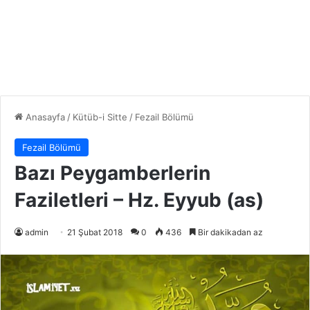
Anasayfa
/
Kütüb-i Sitte
/
Fezail Bölümü
Fezail Bölümü
Bazı Peygamberlerin
Faziletleri – Hz. Eyyub (as)
admin
21 Şubat 2018
0
436
Bir dakikadan az