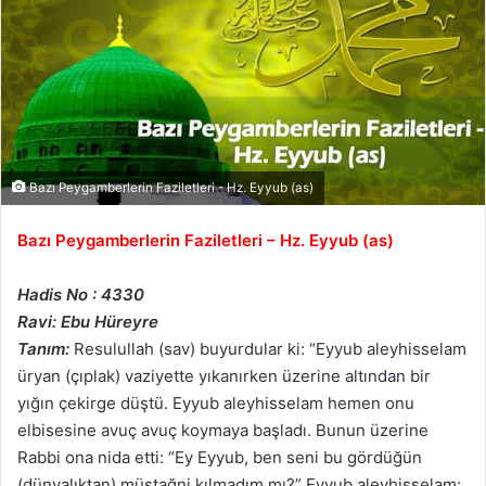
Bazı Peygamberlerin Faziletleri - Hz. Eyyub (as)
Bazı Peygamberlerin Faziletleri – Hz. Eyyub (as)
Hadis No : 4330
Ravi: Ebu Hüreyre
Tanım:
Resulullah (sav) buyurdular ki: “Eyyub aleyhisselam
üryan (çıplak) vaziyette yıkanırken üzerine altından bir
yığın çekirge düştü. Eyyub aleyhisselam hemen onu
elbisesine avuç avuç koymaya başladı. Bunun üzerine
Rabbi ona nida etti: “Ey Eyyub, ben seni bu gördüğün
(dünyalıktan) müstağni kılmadım mı?” Eyyub aleyhisselam: