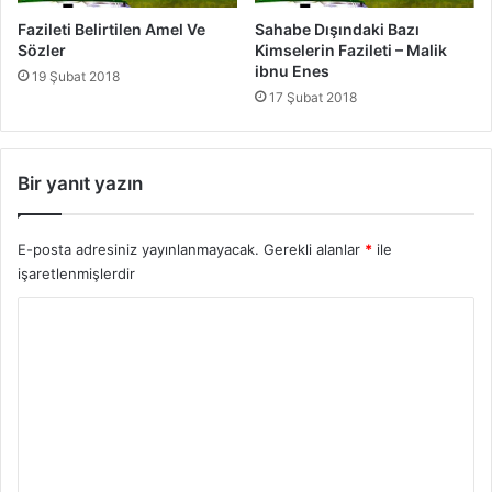
.
Fazileti Belirtilen Amel Ve
Sahabe Dışındaki Bazı
D
Sözler
Kimselerin Fazileti – Malik
a
ibnu Enes
19 Şubat 2018
v
17 Şubat 2018
u
d
(
Bir yanıt yazın
a
s
)
E-posta adresiniz yayınlanmayacak.
Gerekli alanlar
*
ile
işaretlenmişlerdir
Y
o
r
u
m
*