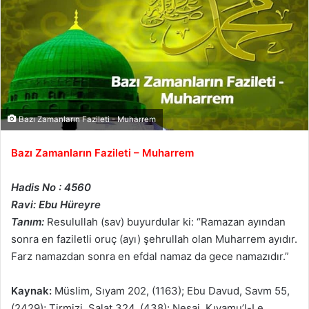
Bazı Zamanların Fazileti - Muharrem
Bazı Zamanların Fazileti – Muharrem
Hadis No : 4560
Ravi: Ebu Hüreyre
Tanım:
Resulullah (sav) buyurdular ki: “Ramazan ayından
sonra en faziletli oruç (ayı) şehrullah olan Muharrem ayıdır.
Farz namazdan sonra en efdal namaz da gece namazıdır.”
Kaynak:
Müslim, Sıyam 202, (1163); Ebu Davud, Savm 55,
(2429); Tirmizi, Salat 324, (438); Nesai, Kıyamu’l-Le