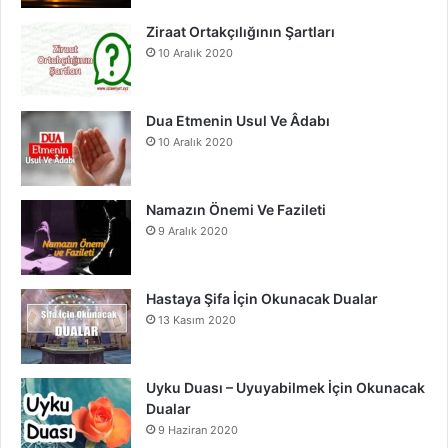
o
e
r
Ziraat Ortakçılığının Şartları
10 Aralık 2020
k
a
m
Dua Etmenin Usul Ve Âdabı
10 Aralık 2020
Namazın Önemi Ve Fazileti
9 Aralık 2020
Hastaya Şifa İçin Okunacak Dualar
13 Kasım 2020
Uyku Duası – Uyuyabilmek İçin Okunacak
Dualar
9 Haziran 2020