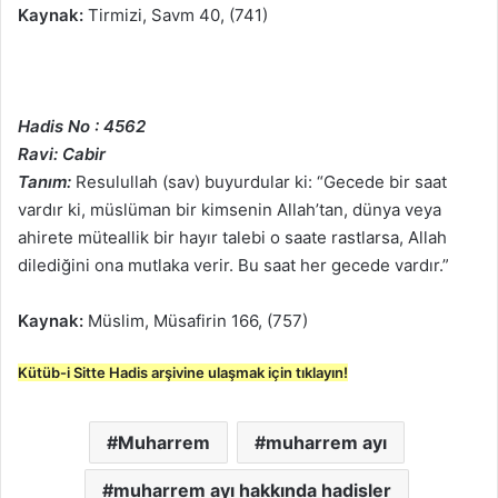
Kaynak:
Tirmizi, Savm 40, (741)
Hadis No : 4562
Ravi: Cabir
Tanım:
Resulullah (sav) buyurdular ki: “Gecede bir saat
vardır ki, müslüman bir kimsenin Allah’tan, dünya veya
ahirete müteallik bir hayır talebi o saate rastlarsa, Allah
dilediğini ona mutlaka verir. Bu saat her gecede vardır.”
Kaynak:
Müslim, Müsafirin 166, (757)
Kütüb-i Sitte Hadis arşivine ulaşmak için tıklayın!
Muharrem
muharrem ayı
muharrem ayı hakkında hadisler