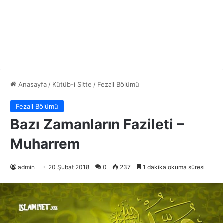
Anasayfa
/
Kütüb-i Sitte
/
Fezail Bölümü
Fezail Bölümü
Bazı Zamanların Fazileti –
Muharrem
admin
20 Şubat 2018
0
237
1 dakika okuma süresi