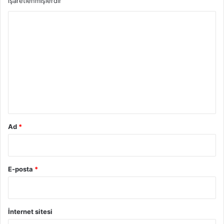
işaretlenmişlerdir
Y
o
r
u
m
*
Ad
*
E-posta
*
İnternet sitesi