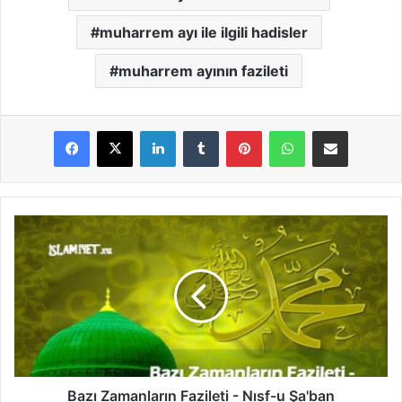
muharrem ayı ile ilgili hadisler
muharrem ayının fazileti
LinkedIn
Tumblr
Pinterest
WhatsApp
E-Posta ile paylaş
B
a
z
ı
Z
a
m
a
n
l
Bazı Zamanların Fazileti - Nısf-u Şa'ban