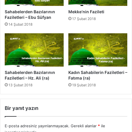
'
t
b
i
Sahabelerden Bazılarının
Mekke’nin Fazileti
a
-
Faziletleri – Ebu Süfyan
17 Şubat 2018
n
C
14 Şubat 2018
u
m
a
G
ü
n
ü
Sahabelerden Bazılarının
Kadın Sahabilerin Faziletleri –
Faziletleri – Hz. Ali (ra)
Fatıma (ra)
13 Şubat 2018
19 Şubat 2018
Bir yanıt yazın
E-posta adresiniz yayınlanmayacak.
Gerekli alanlar
*
ile