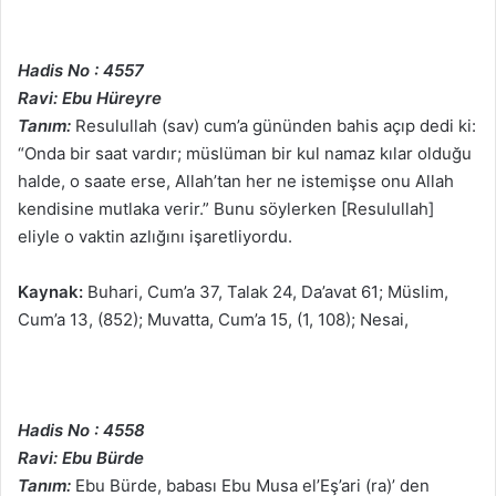
Hadis No : 4557
Ravi: Ebu Hüreyre
Tanım:
Resulullah (sav) cum’a gününden bahis açıp dedi ki:
“Onda bir saat vardır; müslüman bir kul namaz kılar olduğu
halde, o saate erse, Allah’tan her ne istemişse onu Allah
kendisine mutlaka verir.” Bunu söylerken [Resulullah]
eliyle o vaktin azlığını işaretliyordu.
Kaynak:
Buhari, Cum’a 37, Talak 24, Da’avat 61; Müslim,
Cum’a 13, (852); Muvatta, Cum’a 15, (1, 108); Nesai,
Hadis No : 4558
Ravi: Ebu Bürde
Tanım:
Ebu Bürde, babası Ebu Musa el’Eş’ari (ra)’ den