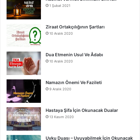
1 Şubat 2021
o
b
g
o
e
r
Ziraat Ortakçılığının Şartları
10 Aralık 2020
k
a
m
Dua Etmenin Usul Ve Âdabı
10 Aralık 2020
Namazın Önemi Ve Fazileti
9 Aralık 2020
Hastaya Şifa İçin Okunacak Dualar
13 Kasım 2020
Uyku Duası – Uyuyabilmek İçin Okunacak