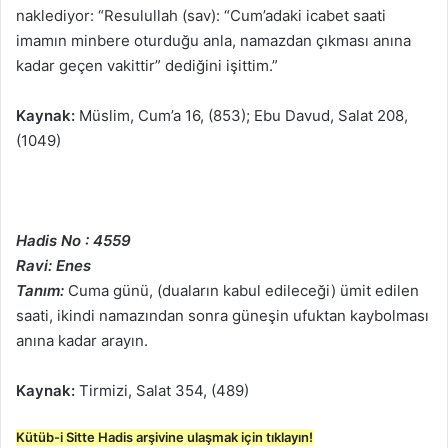
naklediyor: “Resulullah (sav): “Cum’adaki icabet saati
imamın minbere oturduğu anla, namazdan çıkması anına
kadar geçen vakittir” dediğini işittim.”
Kaynak:
Müslim, Cum’a 16, (853); Ebu Davud, Salat 208,
(1049)
Hadis No : 4559
Ravi: Enes
Tanım:
Cuma günü, (duaların kabul edileceği) ümit edilen
saati, ikindi namazından sonra güneşin ufuktan kaybolması
anına kadar arayın.
Kaynak:
Tirmizi, Salat 354, (489)
Kütüb-i Sitte Hadis arşivine ulaşmak için tıklayın!