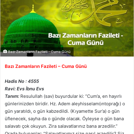
Bazı Zamanların Fazileti - Cuma Günü
Bazı Zamanların Fazileti – Cuma Günü
Hadis No : 4555
Ravi: Evs İbnu Evs
Tanım:
Resulullah (sav) buyurdular ki: “Cum’a, en hayırlı
günlerinizden biridir. Hz. Adem aleyhisselam(ıntoprağı) o
gün yaratıldı, o gün kabzedildi. (Kıyamette Sur’a) o gün
üflenecek, sayha da o günde olacak. Öyleyse o gün bana
salavatı çok okuyun. Zira salavatlarınız bana arzedilir.”
Orada bulunanlar: “Salavatlarımız size nasıl arzedilir? Siz