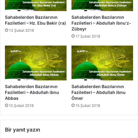
m
e
t
i
Sahabelerden Bazılarının
Sahabelerden Bazılarının
-
Faziletleri – Hz. Ebu Bekir (ra)
Faziletleri – Abdullah ibnu’z-
B
Zübeyr
13 Şubat 2018
a
17 Şubat 2018
y
r
a
m
Sahabelerden Bazılarının
Sahabelerden Bazılarının
Faziletleri – Abdullah ibnu
Faziletleri – Abdullah ibnu
Abbas
Ömer
15 Şubat 2018
15 Şubat 2018
Bir yanıt yazın