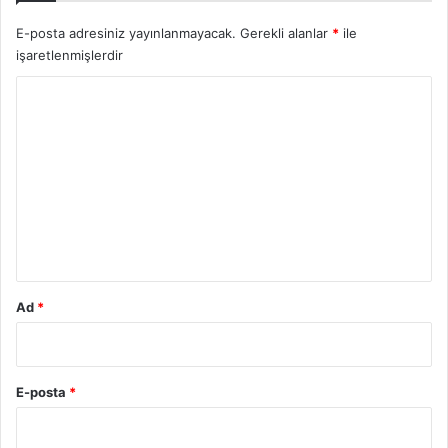
E-posta adresiniz yayınlanmayacak.
Gerekli alanlar
*
ile
işaretlenmişlerdir
Y
o
r
u
m
*
Ad
*
E-posta
*