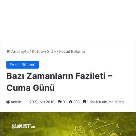
Anasayfa
/
Kütüb-i Sitte
/
Fezail Bölümü
Fezail Bölümü
Bazı Zamanların Fazileti –
Cuma Günü
admin
20 Şubat 2018
0
298
1 dakika okuma süresi