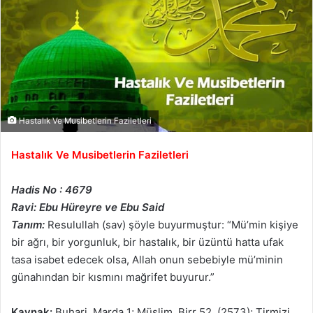
Hastalık Ve Musibetlerin Faziletleri
Hastalık Ve Musibetlerin Faziletleri
Hadis No : 4679
Ravi: Ebu Hüreyre ve Ebu Said
Tanım:
Resulullah (sav) şöyle buyurmuştur: “Mü’min kişiye
bir ağrı, bir yorgunluk, bir hastalık, bir üzüntü hatta ufak
tasa isabet edecek olsa, Allah onun sebebiyle mü’minin
günahından bir kısmını mağrifet buyurur.”
Kaynak:
Buhari, Marda 1; Müslim, Birr 52, (2573); Tirmizi,