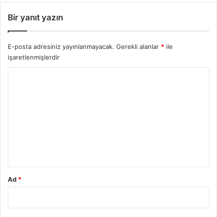
Bir yanıt yazın
E-posta adresiniz yayınlanmayacak.
Gerekli alanlar
*
ile
işaretlenmişlerdir
Y
o
r
u
m
*
Ad
*