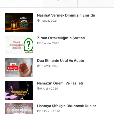
e
T
t
Nasihat Vermek Dinimizin Emridir
b
u
a
1 Şubat 2021
o
b
g
o
e
r
Ziraat Ortakçılığının Şartları
10 Aralık 2020
k
a
m
Dua Etmenin Usul Ve Âdabı
10 Aralık 2020
Namazın Önemi Ve Fazileti
9 Aralık 2020
Hastaya Şifa İçin Okunacak Dualar
13 Kasım 2020