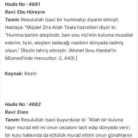
Hadis No : 4681
Ravi: Ebu Hüreyre
Tanım:
Resulullah (sav) bir hummalıyı ziyaret etmişti.
Hastaya: “Müjde! Zira Allah Teala hazretleri diyor ki:
“Humma benim ateşimdir, ben onu mü’min kuluma musallat
ederim, ta ki, ateşten tadacağı nasibini dünyada tadmiş
olsun.” [Rezin tahriç etmiştir. (Ahmet îbnu Hanbel’in
Müsned’inde mevcuttur: 2, 440).]
Kaynak:
Rezin
Hadis No : 4682
Ravi: Enes
Tanım:
Resulullah (sav) buyurdular ki: “Allah bir kuluna
hayır murad etti mi onun cezasını tacil edip dünyada verir;
bir kulu hakkında da kötülük murad ettimi onun günahlarını