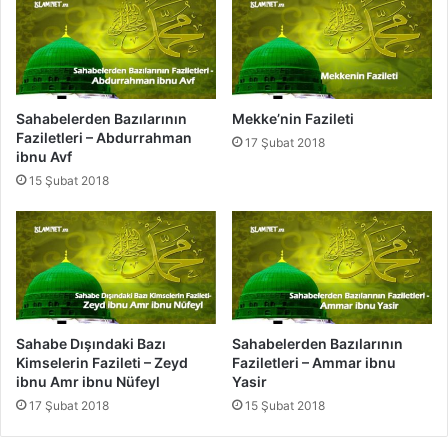
e
n
A
m
e
l
Sahabelerden Bazılarının
Mekke’nin Fazileti
V
Faziletleri – Abdurrahman
17 Şubat 2018
e
ibnu Avf
S
15 Şubat 2018
ö
z
l
e
r
Sahabe Dışındaki Bazı
Sahabelerden Bazılarının
Kimselerin Fazileti – Zeyd
Faziletleri – Ammar ibnu
ibnu Amr ibnu Nüfeyl
Yasir
17 Şubat 2018
15 Şubat 2018