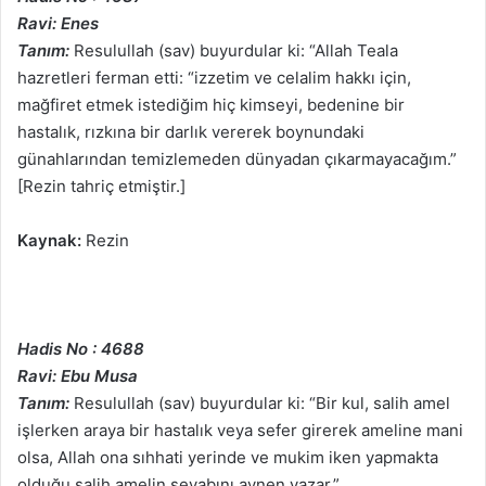
Ravi: Enes
Tanım:
Resulullah (sav) buyurdular ki: “Allah Teala
hazretleri ferman etti: “izzetim ve celalim hakkı için,
mağfiret etmek istediğim hiç kimseyi, bedenine bir
hastalık, rızkına bir darlık vererek boynundaki
günahlarından temizlemeden dünyadan çıkarmayacağım.”
[Rezin tahriç etmiştir.]
Kaynak:
Rezin
Hadis No : 4688
Ravi: Ebu Musa
Tanım:
Resulullah (sav) buyurdular ki: “Bir kul, salih amel
işlerken araya bir hastalık veya sefer girerek ameline mani
olsa, Allah ona sıhhati yerinde ve mukim iken yapmakta
olduğu salih amelin sevabını aynen yazar.”