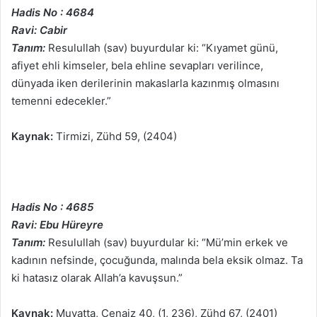
Hadis No : 4684
Ravi: Cabir
Tanım:
Resulullah (sav) buyurdular ki: “Kıyamet günü,
afiyet ehli kimseler, bela ehline sevapları verilince,
dünyada iken derilerinin makaslarla kazınmış olmasını
temenni edecekler.”
Kaynak:
Tirmizi, Zühd 59, (2404)
Hadis No : 4685
Ravi: Ebu Hüreyre
Tanım:
Resulullah (sav) buyurdular ki: “Mü’min erkek ve
kadının nefsinde, çocuğunda, malında bela eksik olmaz. Ta
ki hatasız olarak Allah’a kavuşsun.”
Kaynak:
Muvatta, Cenaiz 40, (1, 236), Zühd 67, (2401)