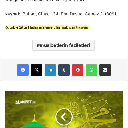
Kaynak:
Buhari, Cihad 134; Ebu Davud, Cenaiz 2, (3091)
Kütüb-i Sitte Hadis arşivine ulaşmak için tıklayın!
musibetlerin faziletleri
LinkedIn
Tumblr
Pinterest
WhatsApp
E-Posta ile paylaş
H
a
s
t
a
y