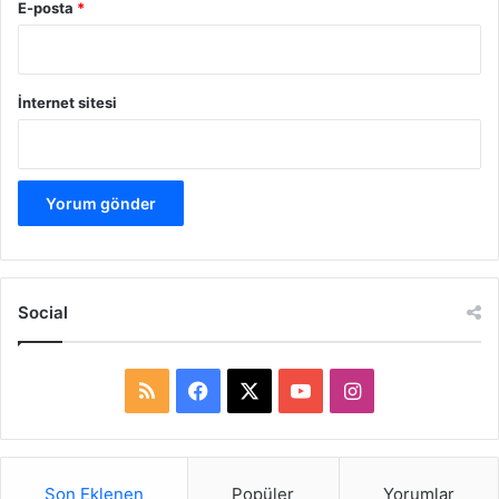
E-posta
*
İnternet sitesi
Social
R
F
X
Y
I
S
a
o
n
S
c
u
s
Son Eklenen
Popüler
Yorumlar