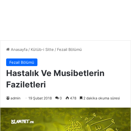
Anasayfa
/
Kütüb-i Sitte
/
Fezail Bölümü
Fezail Bölümü
Hastalık Ve Musibetlerin
Faziletleri
admin
19 Şubat 2018
0
478
2 dakika okuma süresi