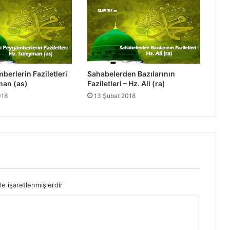
z
i
l
e
t
l
e
berlerin Faziletleri
Sahabelerden Bazılarının
r
man (as)
Faziletleri – Hz. Ali (ra)
i
018
13 Şubat 2018
-
H
a
t
i
c
e
B
i
le işaretlenmişlerdir
n
t
u
H