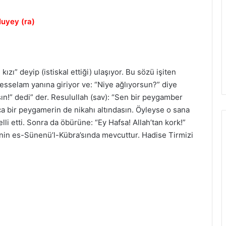
Huyey (ra)
kızı” deyip (istiskal ettiği) ulaşıyor. Bu sözü işiten
esselam yanına giriyor ve: “Niye ağlıyorsun?” diye
ın!” dedi” der. Resulullah (sav): “Sen bir peygamber
ca bir peygamerin de nikahı altındasın. Öyleyse o sana
elli etti. Sonra da öbürüne: “Ey Hafsa! Allah’tan kork!”
’nin es-Sünenü’l-Kübra’sında mevcuttur. Hadise Tirmizi