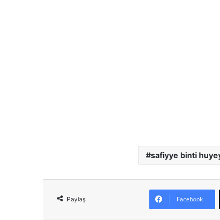
safiyye binti huye
Facebook
Paylaş