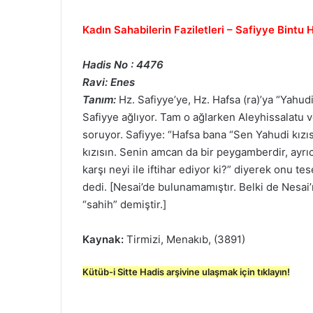
Kadın Sahabilerin Faziletleri – Safiyye Bintu 
Hadis No : 4476
Ravi: Enes
Tanım:
Hz. Safiyye’ye, Hz. Hafsa (ra)’ya “Yahudi 
Safiyye ağlıyor. Tam o ağlarken Aleyhissalatu v
soruyor. Safiyye: “Hafsa bana “Sen Yahudi kızıs
kızısın. Senin amcan da bir peygamberdir, ayrı
karşı neyi ile iftihar ediyor ki?” diyerek onu tes
dedi. [Nesai’de bulunamamıştır. Belki de Nesai
“sahih” demiştir.]
Kaynak:
Tirmizi, Menakıb, (3891)
Kütüb-i Sitte Hadis arşivine ulaşmak için tıklayın!