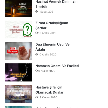
Nasihat Vermek Dinimizin
o
b
g
Emridir
1 Şubat 2021
o
e
r
k
a
Ziraat Ortakçılığının
Şartları
m
10 Aralık 2020
Dua Etmenin Usul Ve
Âdabı
10 Aralık 2020
Namazın Önemi Ve Fazileti
9 Aralık 2020
Hastaya Şifa İçin
Okunacak Dualar
13 Kasım 2020