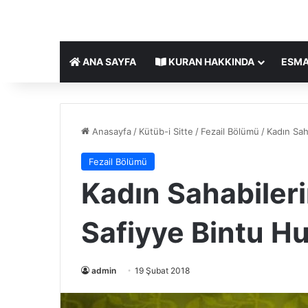
ANA SAYFA
KURAN HAKKINDA
ESMA
Anasayfa
/
Kütüb-i Sitte
/
Fezail Bölümü
/
Kadın Saha
Fezail Bölümü
Kadın Sahabilerin
Safiyye Bintu Hu
admin
19 Şubat 2018