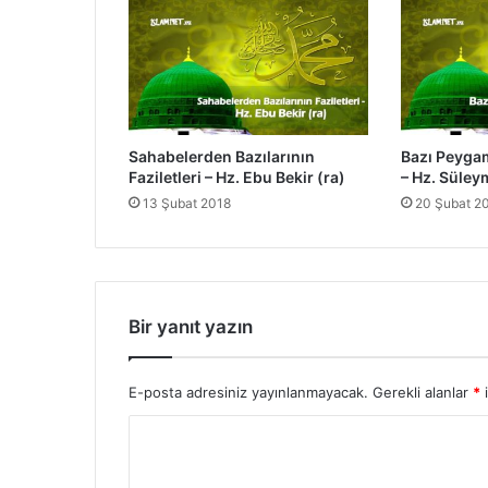
z
i
l
e
t
l
e
Sahabelerden Bazılarının
Bazı Peygam
r
Faziletleri – Hz. Ebu Bekir (ra)
– Hz. Süley
i
13 Şubat 2018
20 Şubat 2
-
S
e
v
d
e
Bir yanıt yazın
B
i
n
E-posta adresiniz yayınlanmayacak.
Gerekli alanlar
*
i
t
Y
u
Z
o
e