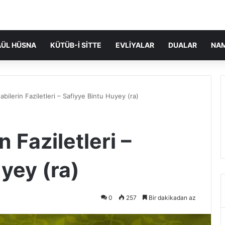
ÜL HÜSNA
KÜTÜB-I SITTE
EVLIYALAR
DUALAR
NA
bilerin Faziletleri – Safiyye Bintu Huyey (ra)
 Faziletleri –
yey (ra)
0
257
Bir dakikadan az