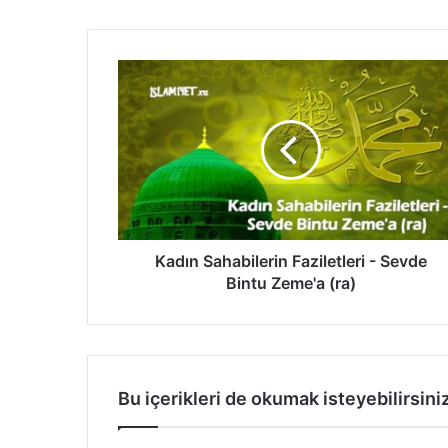
K
a
d
ı
n
S
a
h
a
b
Kadın Sahabilerin Faziletleri - Sevde
i
Bintu Zeme'a (ra)
l
e
r
i
n
Bu içerikleri de okumak isteyebilirsini
F
a