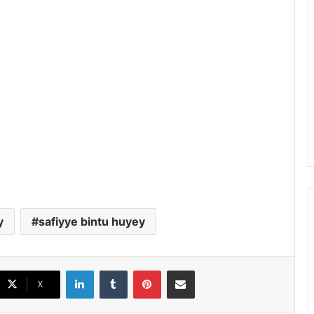
y
safiyye bintu huyey
LinkedIn
Tumblr
Pinterest
E-Posta ile paylaş
X