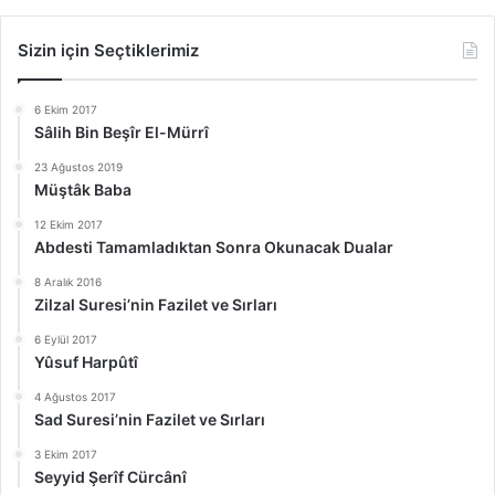
Sizin için Seçtiklerimiz
6 Ekim 2017
Sâlih Bin Beşîr El-Mürrî
23 Ağustos 2019
Müştâk Baba
12 Ekim 2017
Abdesti Tamamladıktan Sonra Okunacak Dualar
8 Aralık 2016
Zilzal Suresi’nin Fazilet ve Sırları
6 Eylül 2017
Yûsuf Harpûtî
4 Ağustos 2017
Sad Suresi’nin Fazilet ve Sırları
3 Ekim 2017
Seyyid Şerîf Cürcânî