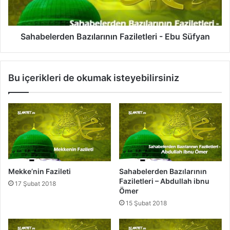
a
l
r
e
ı
r
n
d
Sahabelerden Bazılarının Faziletleri - Ebu Süfyan
ı
e
n
n
F
B
Bu içerikleri de okumak isteyebilirsiniz
a
a
z
z
i
ı
l
l
e
a
t
r
l
ı
e
n
r
ı
Mekke’nin Fazileti
Sahabelerden Bazılarının
i
n
Faziletleri – Abdullah ibnu
17 Şubat 2018
-
F
Ömer
E
a
15 Şubat 2018
b
z
u
i
U
l