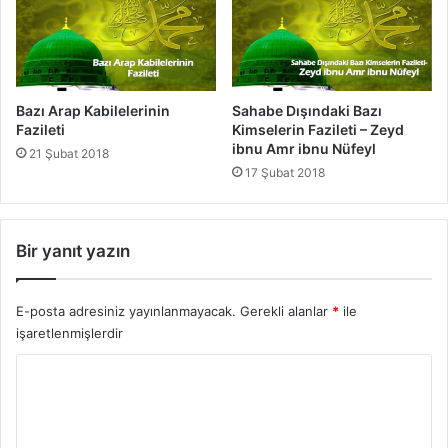
b
e
e
t
y
l
d
e
e
r
Bazı Arap Kabilelerinin
Sahabe Dışındaki Bazı
i
Fazileti
Kimselerin Fazileti – Zeyd
-
ibnu Amr ibnu Nüfeyl
21 Şubat 2018
E
17 Şubat 2018
b
u
S
Bir yanıt yazın
ü
f
y
E-posta adresiniz yayınlanmayacak.
Gerekli alanlar
*
ile
a
işaretlenmişlerdir
n
Y
o
r