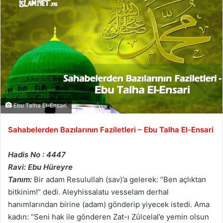
Ebu Talha El-Ensari
Sahabelerden Bazılarının Faziletleri – Ebu Talha El-Ensari
Hadis No : 4447
Ravi: Ebu Hüreyre
Tanım:
Bir adam Resulullah (sav)’a gelerek: “Ben açlıktan
bitkinim!” dedi. Aleyhissalatu vesselam derhal
hanımlarından birine (adam) gönderip yiyecek istedi. Ama
kadın: “Seni hak ile gönderen Zat-ı Zülcelal’e yemin olsun