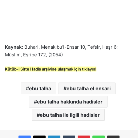
Kaynak:
Buhari, Menakıbu’l-Ensar 10, Tefsir, Haşr 6;
Müslim, Eşribe 172, (2054)
Kütüb-i Sitte Hadis arşivine ulaşmak için tıklayın!
ebu talha
ebu talha el ensari
ebu talha hakkında hadisler
ebu talha ile ilgili hadisler
LinkedIn
Tumblr
Pinterest
WhatsApp
E-Posta ile paylaş