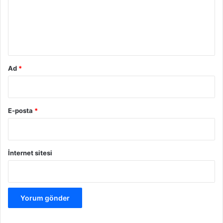
u
m
*
Ad
*
E-posta
*
İnternet sitesi