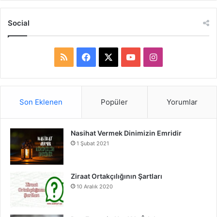
Social
R
F
X
Y
I
S
a
o
n
S
c
u
s
Son Eklenen
Popüler
Yorumlar
e
T
t
Nasihat Vermek Dinimizin Emridir
b
u
a
1 Şubat 2021
o
b
g
o
e
r
Ziraat Ortakçılığının Şartları
10 Aralık 2020
k
a
m