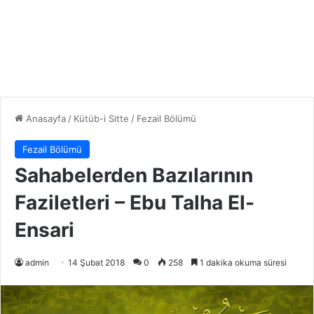
Anasayfa
/
Kütüb-i Sitte
/
Fezail Bölümü
Fezail Bölümü
Sahabelerden Bazılarının
Faziletleri – Ebu Talha El-
Ensari
admin
14 Şubat 2018
0
258
1 dakika okuma süresi