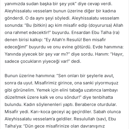
yanımızda sudan başka bir şey yok” diye cevap verdi.
Aleyhissalatu vesselam bunun üzerine diğer bir kadına
gönderdi. O da aynı şeyi söyledi. Aleyhissalatu vesselam
sonunda: “Bu (bitkin) açı kim misafir edip (doyurursa) Allah
ona rahmet edecektir!” buyurdu. Ensardan Ebu Talha (ra)
denen birisi kalkıp: “Ey Allah’n Resulü! Ben misafir
edeceğim!” buyurdu ve onu evine götürdü. Evde hanımına:
Yanında yiyecek bir şey var mı?” diye sordu. Hanım: “Hayır,
sadece çocukların yiyeceği var!” dedi.
Bunun üzerine hanımına: “Sen onları bir şeylerle avut,
sonra da uyut. Misafirimiz girince, ona sanki yiyormuşuz
gibi görünelim. Yemek için elini tabağa uzatınca lambayı
düzeltmek üzere kalk ve onu söndur!” diye tenbihatta
bulundu. Kadın söylenenleri yaptı. Beraberce oturdular.
Misafir yedi. Karı-koca geceyi aç geçirdiler. Sabah olunca
Aleyhissalatu vesselam’a geldiler. Resulullah (sav), Ebu
Talha’ya: “Dün gece misafirinize olan davranışınız