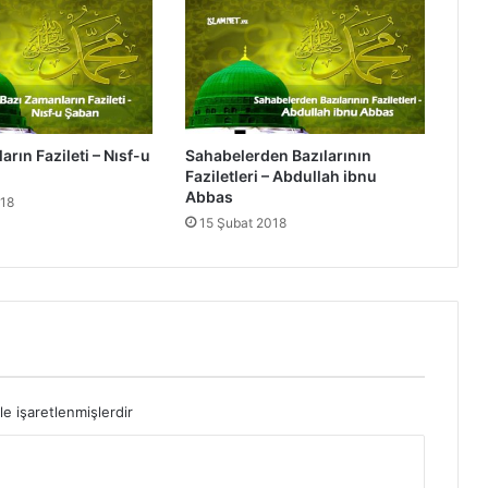
i
l
e
t
l
e
rın Fazileti – Nısf-u
Sahabelerden Bazılarının
r
Faziletleri – Abdullah ibnu
i
Abbas
018
-
15 Şubat 2018
S
e
v
d
e
B
i
n
t
le işaretlenmişlerdir
u
Z
e