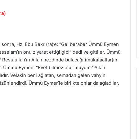
ra)
an sonra, Hz. Ebu Bekr (ra)’e: “Gel beraber Ümmü Eymen
vesselam’ın onu ziyaret ettiği gibi” dedi ve gittiler. Ümmü
 Resulullah’ın Allah nezdinde bulacağı (mükafaatlar)ın
er. Ümmü Eymen: “Evet bilmez olur muyum? Allah
rlıdır. Velakin beni ağlatan, semadan gelen vahyin
üzünlendirdi. Ümmü Eymer’le birlikte onlar da ağladılar.