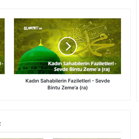
K
a
d
ı
n
S
a
h
a
b
Kadın Sahabilerin Faziletleri - Sevde
i
Bintu Zeme'a (ra)
l
e
r
i
n
z
F
a
z