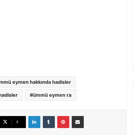
mmü eymen hakkında hadisler
hadisler
ümmü eymen ra
LinkedIn
Tumblr
Pinterest
E-Posta ile paylaş
X