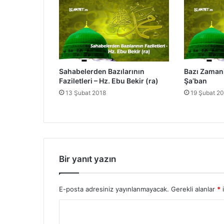
ı
n
ı
n
F
a
Sahabelerden Bazılarının
Bazı Zamanla
z
Faziletleri – Hz. Ebu Bekir (ra)
Şa’ban
i
13 Şubat 2018
19 Şubat 2
l
e
t
l
e
r
i
Bir yanıt yazın
-
A
m
E-posta adresiniz yayınlanmayacak.
Gerekli alanlar
*
i
r
Y
i
b
o