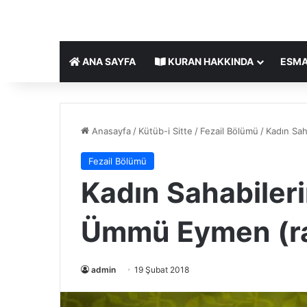
ANA SAYFA
KURAN HAKKINDA
ESMA
Anasayfa
/
Kütüb-i Sitte
/
Fezail Bölümü
/
Kadın Sah
Fezail Bölümü
Kadın Sahabilerin
Ümmü Eymen (r
admin
19 Şubat 2018