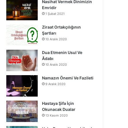
Nasihat Vermek Dinimizin
o
b
g
Emridir
1 Şubat 2021
o
e
r
k
a
Ziraat Ortakçılığının
Şartları
m
10 Aralık 2020
Dua Etmenin Usul Ve
Âdabı
10 Aralık 2020
Namazın Önemi Ve Fazileti
9 Aralık 2020
Hastaya Şifa İçin
Okunacak Dualar
13 Kasım 2020