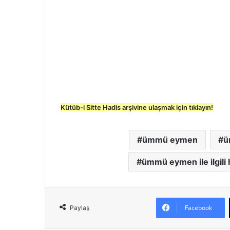
Kütüb-i Sitte Hadis arşivine ulaşmak için tıklayın!
ümmü eymen
ü
ümmü eymen ile ilgili 
Facebook
Paylaş