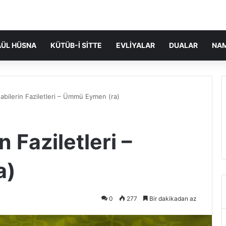
ÜL HÜSNA
KÜTÜB-I SITTE
EVLIYALAR
DUALAR
NA
abilerin Faziletleri – Ümmü Eymen (ra)
 Faziletleri –
a)
0
277
Bir dakikadan az