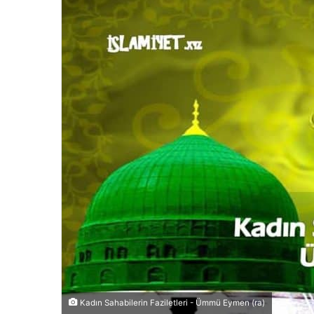
Kadın Sahabilerin Faziletleri - Ümmü Eymen (ra)