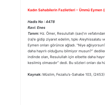
Kadın Sahabilerin Faziletleri – Ümmü Eymen (
Hadis No : 4478
Ravi: Enes
Tanım:
Hz. Ömer, Resulullah (sav)’ın vefatınd
(ra)’e gidip ziyaret edelim, tıpkı Aleyhissalatu 
Eymen onları görünce ağladı. “Niye ağlıyorsun?
daha hayırlı olduğunu bilmiyor musun?” dedil
indinde olan, Resulullah için elbette daha hayı
kesilmiş olmasıdır” dedi. Bu sözleri onları da h
Kaynak:
Müslim, Fezailu’s-Sahabe 103, (2453)