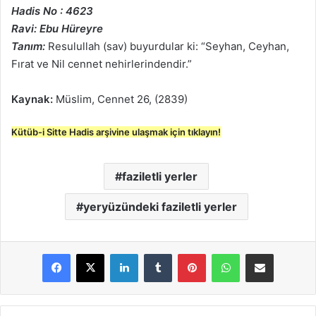
Hadis No : 4623
Ravi: Ebu Hüreyre
Tanım:
Resulullah (sav) buyurdular ki: “Seyhan, Ceyhan,
Fırat ve Nil cennet nehirlerindendir.”
Kaynak:
Müslim, Cennet 26, (2839)
Kütüb-i Sitte Hadis arşivine ulaşmak için tıklayın!
faziletli yerler
yeryüzündeki faziletli yerler
LinkedIn
Tumblr
Pinterest
WhatsApp
E-Posta ile paylaş