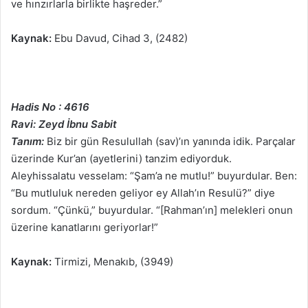
ve hınzırlarla birlikte haşreder.”
Kaynak:
Ebu Davud, Cihad 3, (2482)
Hadis No : 4616
Ravi: Zeyd İbnu Sabit
Tanım:
Biz bir gün Resulullah (sav)’ın yanında idik. Parçalar
üzerinde Kur’an (ayetlerini) tanzim ediyorduk.
Aleyhissalatu vesselam: “Şam’a ne mutlu!” buyurdular. Ben:
“Bu mutluluk nereden geliyor ey Allah’ın Resulü?” diye
sordum. “Çünkü,” buyurdular. “[Rahman’ın] melekleri onun
üzerine kanatlarını geriyorlar!”
Kaynak:
Tirmizi, Menakıb, (3949)