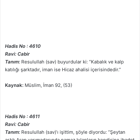
Hadis No : 4610
Ravi: Cabir
Tanım:
Resulullah (sav) buyurdular ki: “Kabalık ve kalp
katılığı şarktadır, iman ise Hicaz ahalisi içerisindedir.”
Kaynak:
Müslim, İman 92, (53)
Hadis No : 4611
Ravi: Cabir
Tanım:
Resulullah (sav)’ı işittim, şöyle diyordu: “Şeytan
artık Arap yarımadasında namaz kılanların kendisine ibadet