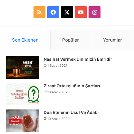
R
F
X
Y
I
S
a
o
n
S
c
u
s
Son Eklenen
Popüler
Yorumlar
e
T
t
Nasihat Vermek Dinimizin Emridir
b
u
a
1 Şubat 2021
o
b
g
o
e
r
Ziraat Ortakçılığının Şartları
10 Aralık 2020
k
a
m
Dua Etmenin Usul Ve Âdabı
10 Aralık 2020