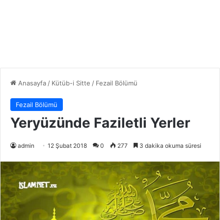
Anasayfa
/
Kütüb-i Sitte
/
Fezail Bölümü
Fezail Bölümü
Yeryüzünde Faziletli Yerler
admin
12 Şubat 2018
0
277
3 dakika okuma süresi