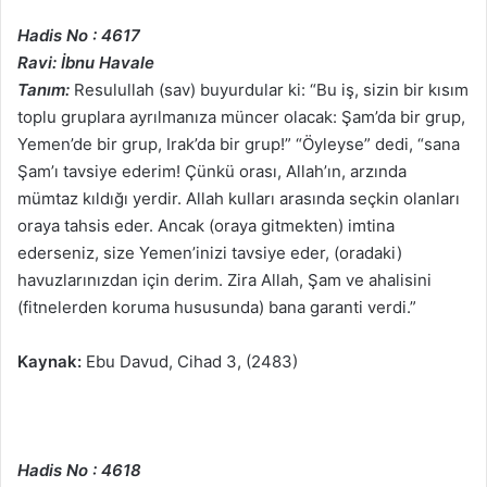
Hadis No : 4617
Ravi: İbnu Havale
Tanım:
Resulullah (sav) buyurdular ki: “Bu iş, sizin bir kısım
toplu gruplara ayrılmanıza müncer olacak: Şam’da bir grup,
Yemen’de bir grup, Irak’da bir grup!” “Öyleyse” dedi, “sana
Şam’ı tavsiye ederim! Çünkü orası, Allah’ın, arzında
mümtaz kıldığı yerdir. Allah kulları arasında seçkin olanları
oraya tahsis eder. Ancak (oraya gitmekten) imtina
ederseniz, size Yemen’inizi tavsiye eder, (oradaki)
havuzlarınızdan için derim. Zira Allah, Şam ve ahalisini
(fitnelerden koruma hususunda) bana garanti verdi.”
Kaynak:
Ebu Davud, Cihad 3, (2483)
Hadis No : 4618