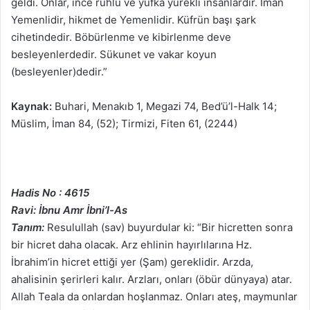
geldi. Onlar, ince ruhlu ve yufka yürekli insanlardır. İman
Yemenlidir, hikmet de Yemenlidir. Küfrün başı şark
cihetindedir. Böbürlenme ve kibirlenme deve
besleyenlerdedir. Sükunet ve vakar koyun
(besleyenler)dedir.”
Kaynak:
Buhari, Menakıb 1, Megazi 74, Bed’ü’l-Halk 14;
Müslim, İman 84, (52); Tirmizi, Fiten 61, (2244)
Hadis No : 4615
Ravi: İbnu Amr İbni’l-As
Tanım:
Resulullah (sav) buyurdular ki: “Bir hicretten sonra
bir hicret daha olacak. Arz ehlinin hayırlılarına Hz.
İbrahim’in hicret ettiği yer (Şam) gereklidir. Arzda,
ahalisinin şerirleri kalır. Arzları, onları (öbür dünyaya) atar.
Allah Teala da onlardan hoşlanmaz. Onları ateş, maymunlar