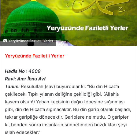
Yeryüzünde Faziletli Yerler
Yeryüzünde Faziletli Yerler
Hadis No : 4609
Ravi: Amr İbnu Avf
Tanım:
Resulullah (sav) buyurdular ki: “Bu din Hicaz’a
çekilecek. Tıpkı yılanın deliğine çekildiği gibi. (Allah’a
kasem olsun!) Yaban keçisinin dağın tepesine sığınması
gibi, din de Hicaz’a sığınacaktır. Bu din garip olarak başladı,
tekrar garipliğe dönecektir. Gariplere ne mutlu. O garipler
ki, benden sonra insanların sünnetimden bozdukları şeyi
ıslah edecekler.”