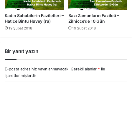
e
r
i
Kadın Sahabilerin Faziletleri –
Bazı Zamanların Fazileti –
-
Hatice Bintu Huvey (ra)
Zilhicce’de 10 Gün
Z
19 Şubat 2018
19 Şubat 2018
ü
b
e
y
Bir yanıt yazın
r
i
E-posta adresiniz yayınlanmayacak.
Gerekli alanlar
*
ile
b
n
işaretlenmişlerdir
u
Y
'
l
o
A
r
v
v
u
a
m
m
*