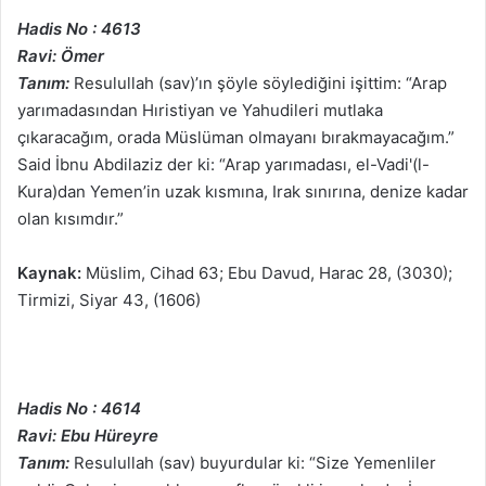
Hadis No : 4613
Ravi: Ömer
Tanım:
Resulullah (sav)’ın şöyle söylediğini işittim: “Arap
yarımadasından Hıristiyan ve Yahudileri mutlaka
çıkaracağım, orada Müslüman olmayanı bırakmayacağım.”
Said İbnu Abdilaziz der ki: “Arap yarımadası, el-Vadi'(l-
Kura)dan Yemen’in uzak kısmına, Irak sınırına, denize kadar
olan kısımdır.”
Kaynak:
Müslim, Cihad 63; Ebu Davud, Harac 28, (3030);
Tirmizi, Siyar 43, (1606)
Hadis No : 4614
Ravi: Ebu Hüreyre
Tanım:
Resulullah (sav) buyurdular ki: “Size Yemenliler