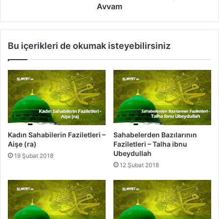
e
Avvam
n
B
a
Bu içerikleri de okumak isteyebilirsiniz
z
ı
l
a
r
ı
n
ı
n
Kadın Sahabilerin Faziletleri –
Sahabelerden Bazılarının
F
Aişe (ra)
Faziletleri – Talha ibnu
a
Ubeydullah
19 Şubat 2018
z
12 Şubat 2018
i
l
e
t
l