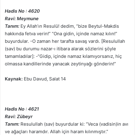
Hadis No : 4620
Ravi: Meymune
Tanım:
Ey Allah’ın Resulü! dedim, “bize Beytul-Makdis
hakkında fetva verin!” “Ona gidin, içinde namaz kılın!”
buyurdular. -O zaman her tarafta savaş vardı. [Resulullah
(sav) bu durumu nazar-ı itibara alarak sözlerini şöyle
tamamladılar]: -“Gidip, içinde namaz kılamıyorsanız, hiç
olmassa kandillerinde yanacak zeytinyağı gönderin!”
Kaynak:
Ebu Davud, Salat 14
Hadis No : 4621
Ravi: Zübeyr
Tanım:
Resulullah (sav) buyurdular ki: “Veca (vadisin)in avı
ve ağaçları haramdır. Allah için haram kılınmıştır.”