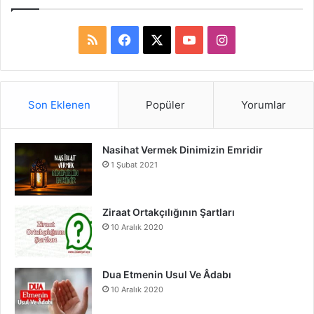
R
F
X
Y
I
S
a
o
n
S
c
u
s
Son Eklenen
Popüler
Yorumlar
e
T
t
Nasihat Vermek Dinimizin Emridir
b
u
a
1 Şubat 2021
o
b
g
o
e
r
Ziraat Ortakçılığının Şartları
10 Aralık 2020
k
a
m
Dua Etmenin Usul Ve Âdabı
10 Aralık 2020