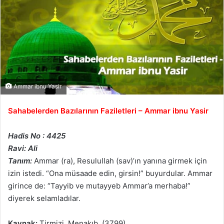
Ammar ibnu Yasir
Sahabelerden Bazılarının Faziletleri – Ammar ibnu Yasir
Hadis No : 4425
Ravi: Ali
Tanım:
Ammar (ra), Resulullah (sav)’ın yanına girmek için
izin istedi. “Ona müsaade edin, girsin!” buyurdular. Ammar
girince de: “Tayyib ve mutayyeb Ammar’a merhaba!”
diyerek selamladılar.
Kaynak:
Tirmizi, Menakıb, (3799)