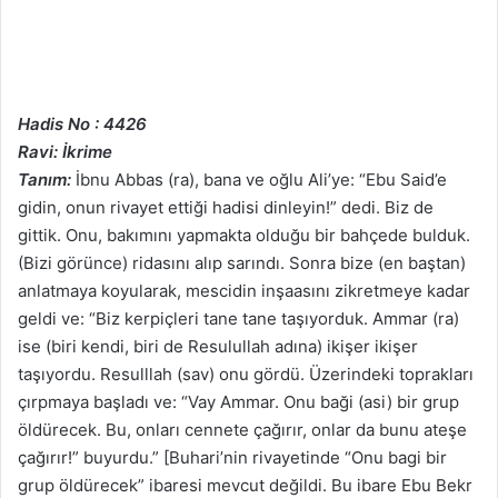
Hadis No : 4426
Ravi: İkrime
Tanım:
İbnu Abbas (ra), bana ve oğlu Ali’ye: “Ebu Said’e
gidin, onun rivayet ettiği hadisi dinleyin!” dedi. Biz de
gittik. Onu, bakımını yapmakta olduğu bir bahçede bulduk.
(Bizi görünce) ridasını alıp sarındı. Sonra bize (en baştan)
anlatmaya koyularak, mescidin inşaasını zikretmeye kadar
geldi ve: “Biz kerpiçleri tane tane taşıyorduk. Ammar (ra)
ise (biri kendi, biri de Resulullah adına) ikişer ikişer
taşıyordu. Resulllah (sav) onu gördü. Üzerindeki toprakları
çırpmaya başladı ve: “Vay Ammar. Onu baği (asi) bir grup
öldürecek. Bu, onları cennete çağırır, onlar da bunu ateşe
çağırır!” buyurdu.” [Buhari’nin rivayetinde “Onu bagi bir
grup öldürecek” ibaresi mevcut değildi. Bu ibare Ebu Bekr