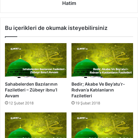
n
e
Hatim
F
n
a
B
z
a
Bu içerikleri de okumak isteyebilirsiniz
i
z
l
ı
e
l
t
a
l
r
e
ı
r
n
i
ı
-
n
Sahabelerden Bazılarının
Bedir; Akabe Ve Bey’atu’r-
B
F
Faziletleri – Zübeyr ibnu’l
Rıdvan’a Katılanların
e
a
Avvam
Faziletleri
r
z
12 Şubat 2018
19 Şubat 2018
a
i
i
l
b
e
n
t
u
l
M