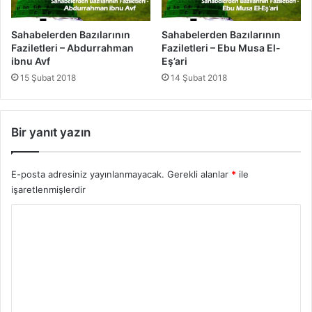
e
a
r
l
i
Sahabelerden Bazılarının
Sahabelerden Bazılarının
i
-
Faziletleri – Abdurrahman
Faziletleri – Ebu Musa El-
k
A
ibnu Avf
Eş’ari
d
15 Şubat 2018
14 Şubat 2018
i
y
y
Bir yanıt yazın
i
b
n
E-posta adresiniz yayınlanmayacak.
Gerekli alanlar
*
ile
u
işaretlenmişlerdir
H
a
Y
t
i
o
m
r
u
m