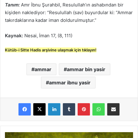
Tanım:
Amr İbnu Şurahbil, Resulullah’ın ashabından bir
kişiden naklediyor: “Resulullah (sav) buyurdular ki: “Ammar
takırdaklarına kadar iman doldurulmuştur.”
Kaynak:
Nesai, İman 17, (8, 111)
Kütüb-i Sitte Hadis arşivine ulaşmak için tıklayın!
ammar
ammar bin yasir
ammar ibnu yasir
LinkedIn
Tumblr
Pinterest
WhatsApp
E-Posta ile paylaş
S