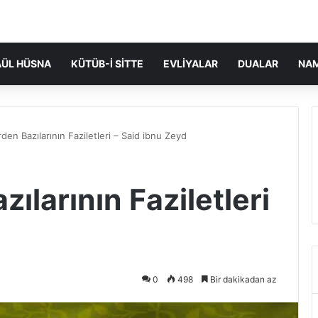
ÜL HÜSNA
KÜTÜB-I SITTE
EVLIYALAR
DUALAR
NA
den Bazılarının Faziletleri – Said ibnu Zeyd
ılarının Faziletleri
0
498
Bir dakikadan az