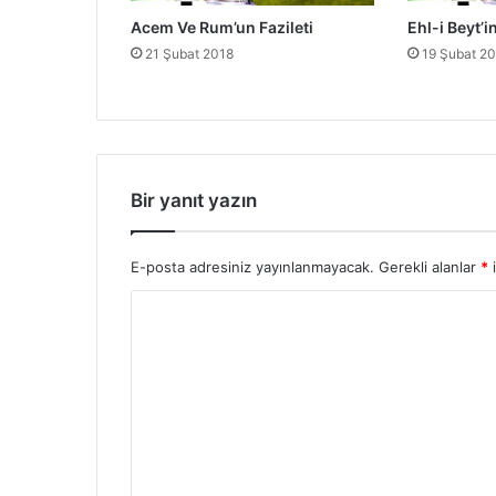
a
Acem Ve Rum’un Fazileti
Ehl-i Beyt’in
z
i
21 Şubat 2018
19 Şubat 2
l
e
t
l
e
r
Bir yanıt yazın
i
-
T
E-posta adresiniz yayınlanmayacak.
Gerekli alanlar
*
i
a
Y
l
h
o
a
r
i
b
u
n
m
u
U
*