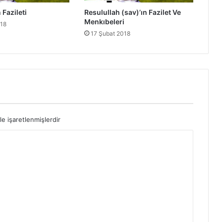
a
 Fazileti
Resulullah (sav)’ın Fazilet Ve
z
Menkıbeleri
i
018
17 Şubat 2018
l
e
t
l
e
r
i
-
S
le işaretlenmişlerdir
a
b
i
t
i
b
n
u
K