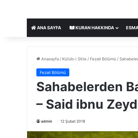
ANA SAYFA
KURAN HAKKINDA
ESMA
Anasayfa
/
Kütüb-i Sitte
/
Fezail Bölümü
/
Sahabeler
Fezail Bölümü
Sahabelerden Baz
– Said ibnu Zeyd
admin
12 Şubat 2018