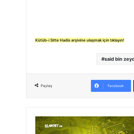
Kütüb-i Sitte Hadis arşivine ulaşmak için tıklayın!
said bin zey
Facebook
Paylaş
S
a
h