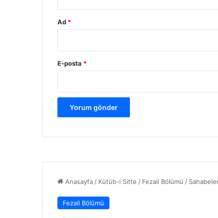
b
e
y
Ad
*
d
u
l
l
E-posta
*
a
h