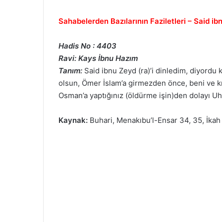
Sahabelerden Bazılarının Faziletleri – Said i
Hadis No : 4403
Ravi: Kays İbnu Hazım
Tanım:
Said ibnu Zeyd (ra)’i dinledim, diyordu k
olsun, Ömer İslam’a girmezden önce, beni ve k
Osman’a yaptığınız (öldürme işin)den dolayı Uhu
Kaynak:
Buhari, Menakıbu’l-Ensar 34, 35, İkah