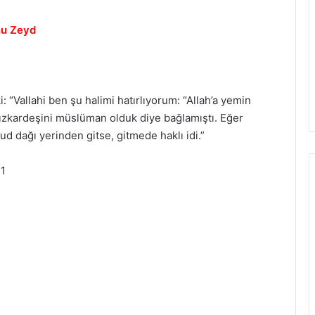
bnu Zeyd
i: “Vallahi ben şu halimi hatırlıyorum: “Allah’a yemin
ızkardeşini müslüman olduk diye bağlamıştı. Eğer
d dağı yerinden gitse, gitmede haklı idi.”
 1