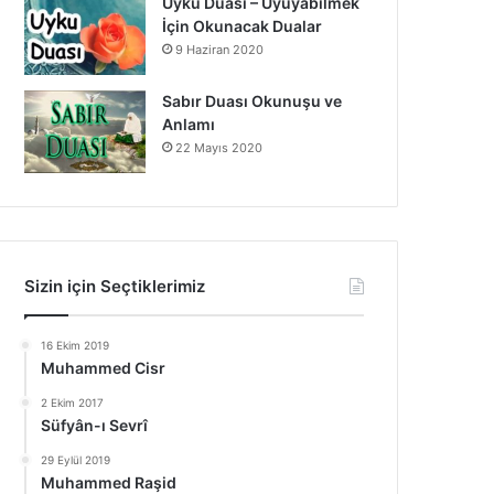
Uyku Duası – Uyuyabilmek
İçin Okunacak Dualar
9 Haziran 2020
Sabır Duası Okunuşu ve
Anlamı
22 Mayıs 2020
Sizin için Seçtiklerimiz
16 Ekim 2019
Muhammed Cisr
2 Ekim 2017
Süfyân-ı Sevrî
29 Eylül 2019
Muhammed Raşid