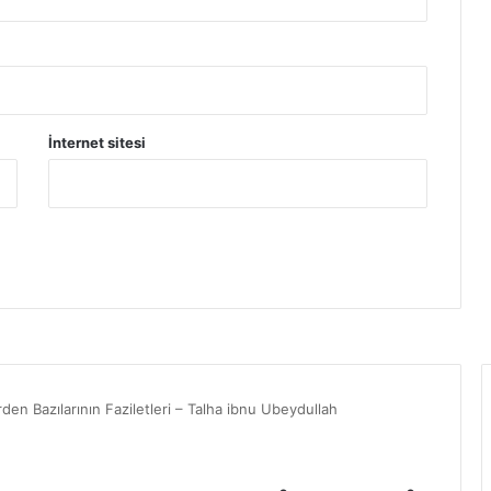
a
y
s
İnternet sitesi