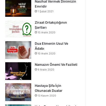
Nasihat Vermek Dinimizin
o
b
g
Emridir
1 Şubat 2021
o
e
r
k
a
Ziraat Ortakçılığının
Şartları
m
10 Aralık 2020
Dua Etmenin Usul Ve
Âdabı
10 Aralık 2020
Namazın Önemi Ve Fazileti
9 Aralık 2020
Hastaya Şifa İçin
Okunacak Dualar
13 Kasım 2020