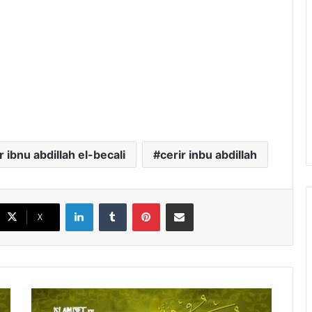
r ibnu abdillah el-becali
cerir inbu abdillah
LinkedIn
Tumblr
Pinterest
E-Posta ile paylaş
X
S
a