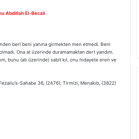
nu Abdillah El-Becali
den beri beni yanına girmekten men etmedi. Beni
olmadı. Ona at üzerinde duramamaktan dert yandım.
m, bunu (atı üzerinde) sabit kıl, onu hidayete eren ve
Fezailu’s-Sahabe 36, (2476); Tirmizi, Menakıb, (3822)