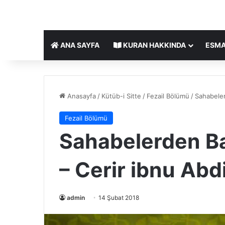
ANA SAYFA
KURAN HAKKINDA
ESMA
Anasayfa
/
Kütüb-i Sitte
/
Fezail Bölümü
/
Sahabelerd
Fezail Bölümü
Sahabelerden Baz
– Cerir ibnu Abdi
admin
14 Şubat 2018