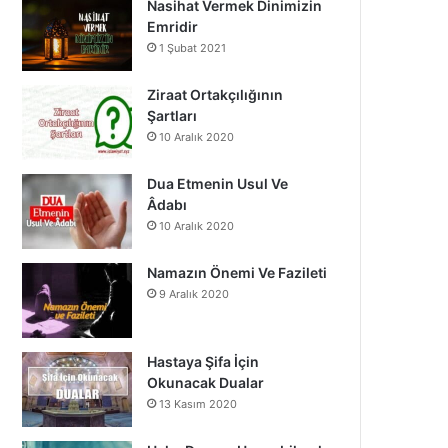
Nasihat Vermek Dinimizin
o
b
g
Emridir
1 Şubat 2021
o
e
r
k
a
Ziraat Ortakçılığının
Şartları
m
10 Aralık 2020
Dua Etmenin Usul Ve
Âdabı
10 Aralık 2020
Namazın Önemi Ve Fazileti
9 Aralık 2020
Hastaya Şifa İçin
Okunacak Dualar
13 Kasım 2020