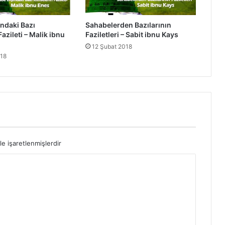
F
a
ndaki Bazı
Sahabelerden Bazılarının
z
azileti – Malik ibnu
Faziletleri – Sabit ibnu Kays
i
12 Şubat 2018
l
018
e
t
l
e
r
i
-
C
a
le işaretlenmişlerdir
f
e
r
i
b
n
u