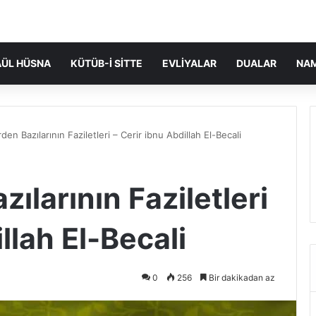
ÜL HÜSNA
KÜTÜB-I SITTE
EVLIYALAR
DUALAR
NA
en Bazılarının Faziletleri – Cerir ibnu Abdillah El-Becali
ılarının Faziletleri
llah El-Becali
0
256
Bir dakikadan az