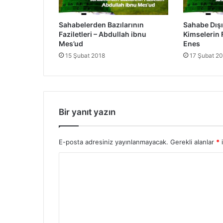
F
a
Sahabelerden Bazılarının
Sahabe Dışı
z
Faziletleri – Abdullah ibnu
Kimselerin F
i
Mes’ud
Enes
l
15 Şubat 2018
17 Şubat 2
e
t
l
e
r
i
Bir yanıt yazın
-
C
ü
E-posta adresiniz yayınlanmayacak.
Gerekli alanlar
*
i
l
Y
e
y
o
b
r
i
b
u
m